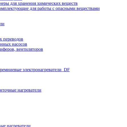
неры для хранения химических веществ
омплектующие для работы с опасными веществами
ели
х переводов
нных насосов
иферов, вентиляторов
ремниевые электронагреватели_DF
нточные нагреватели
ые нагреватели