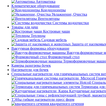
Автоматика
Климатическое оборудование
Кондиционеры
Увлажнение, Очистка
Вентиляторы
Системы водоочистки
Товары для дачи
Костровые чаши
Теплицы
Садовая мебель
Защита от насекомы
Вакуумная формовка оборудование
Вакуум-формовочные 
Формовочный стол
Термоформовочные маш
Камеры разогрева бочек
Нагреватели для бочек
Спиральные нагреватели для горячеканальных систем ви
Горяч
Спираль
Термопара для
Катушечные нагреват
ТЭНы гибкие нагреватели пресс форм
квадратного сечения