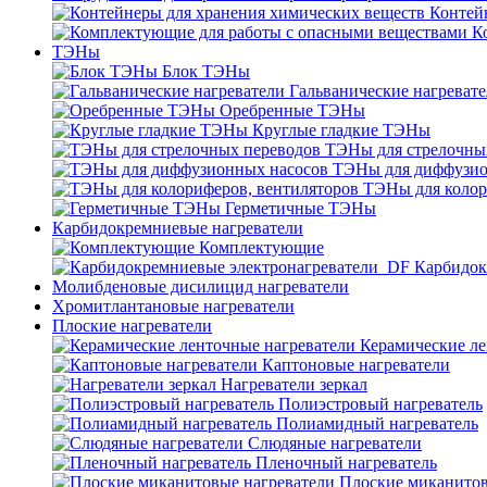
Контей
К
ТЭНы
Блок ТЭНы
Гальванические нагреват
Оребренные ТЭНы
Круглые гладкие ТЭНы
ТЭНы для стрелочны
ТЭНы для диффузио
ТЭНы для колор
Герметичные ТЭНы
Карбидокремниевые нагреватели
Комплектующие
Карбидок
Молибденовые дисилицид нагреватели
Хромитлантановые нагреватели
Плоские нагреватели
Керамические ле
Каптоновые нагреватели
Нагреватели зеркал
Полиэстровый нагреватель
Полиамидный нагреватель
Слюдяные нагреватели
Пленочный нагреватель
Плоские миканитов