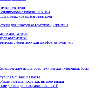
ые нагреватели
и силиконовые гибкие_НАШИ
 для силиконовых нагревателей
атели для шкафов автоматики (Германия)
кафов автоматики
афов автоматики
ляторы с фильтром для шкафов автоматики
Керамические изоляторы, техническая керамика, бусы
турная монтажная паста
ойкие разъемы, розетки, штекер-вилки
кие детали для направления нитей