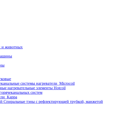
х и животных
машины
ины
тковые
еканальные системы нагреватели_Microcoil
ные нагревательные элементы Hotcoil
 горячеканальных систем
ели_Карра
Спиральные тэны с рефлектирующей трубкой, манжетой