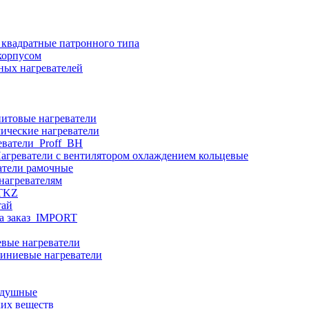
 квадратные патронного типа
корпусом
ных нагревателей
итовые нагреватели
ические нагреватели
еватели_Proff_BH
агреватели с вентилятором охлаждением кольцевые
атели рамочные
нагревателям
ITKZ
тай
а заказ_IMPORT
вые нагреватели
иниевые нагреватели
здушные
ких веществ