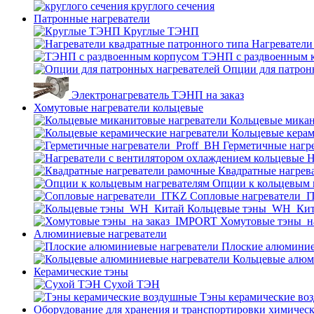
круглого сечения
Патронные нагреватели
Круглые ТЭНП
Нагреватели
ТЭНП с раздвоенным 
Опции для патрон
Электронагреватель ТЭНП на заказ
Хомутовые нагреватели кольцевые
Кольцевые микан
Кольцевые керам
Герметичные нагр
Н
Квадратные нагрев
Опции к кольцевым 
Cопловые нагреватели_
Кольцевые тэны_WH_Ки
Хомутовые тэны_н
Алюминиевые нагреватели
Плоские алюминие
Кольцевые алюм
Керамические тэны
Сухой ТЭН
Тэны керамические во
Оборудование для хранения и транспортировки химичес