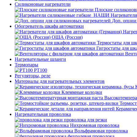
Силиконовые нагреватели
Плоские силиконов
Нагревател
Доп. опции
Обогреватель шкафа автоматики
Нагрев
ОША (Россия)
Термостаты для ш
Гигростаты для шк
Венти
Нагревательные шланги
Термопары
PT100
Регуляторы, реле
Материалы для нагревательных элементов
Клеммные колодки
Высокотемпера
Термост
Керамичес
Нагревательная проволока
проволока для резки
Нихромовая проволока
Вольфрамовая проволока
фехралевая проволока