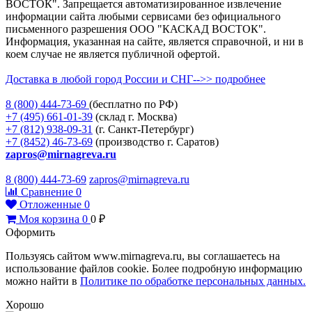
ВОСТОК". Запрещается автоматизированное извлечение
информации сайта любыми сервисами без официального
письменного разрешения ООО "КАСКАД ВОСТОК".
Информация, указанная на сайте, является справочной, и ни в
коем случае не является публичной офертой.
Доставка в любой город России и СНГ-->> подробнее
8 (800)
444-73-69
(бесплатно по РФ)
+7 (495)
661-01-39
(склад г. Москва)
+7 (812)
938-09-31
(г. Санкт-Петербург)
+7 (8452)
46-73-69
(производство г. Саратов)
zapros@mirnagreva.ru
8 (800) 444-73-69
zapros@mirnagreva.ru
Сравнение
0
Отложенные
0
Моя корзина
0
0
₽
Оформить
Пользуясь сайтом www.mirnagreva.ru, вы соглашаетесь на
использование файлов cookie. Более подробную информацию
можно найти в
Политике по обработке персональных данных.
Хорошо