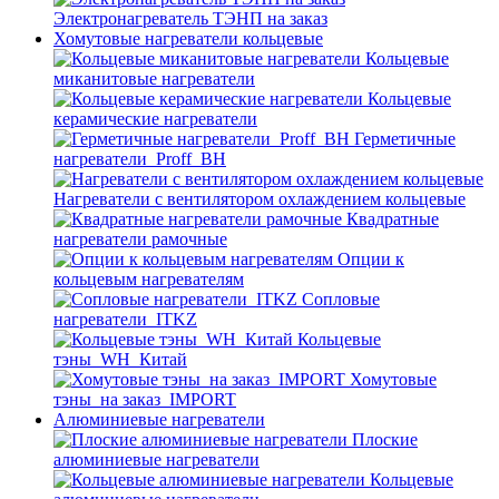
Электронагреватель ТЭНП на заказ
Хомутовые нагреватели кольцевые
Кольцевые
миканитовые нагреватели
Кольцевые
керамические нагреватели
Герметичные
нагреватели_Proff_BH
Нагреватели с вентилятором охлаждением кольцевые
Квадратные
нагреватели рамочные
Опции к
кольцевым нагревателям
Cопловые
нагреватели_ITKZ
Кольцевые
тэны_WH_Китай
Хомутовые
тэны_на заказ_IMPORT
Алюминиевые нагреватели
Плоские
алюминиевые нагреватели
Кольцевые