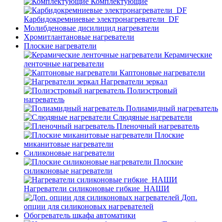
Комплектующие
Карбидокремниевые электронагреватели_DF
Молибденовые дисилицид нагреватели
Хромитлантановые нагреватели
Плоские нагреватели
Керамические
ленточные нагреватели
Каптоновые нагреватели
Нагреватели зеркал
Полиэстровый
нагреватель
Полиамидный нагреватель
Слюдяные нагреватели
Пленочный нагреватель
Плоские
миканитовые нагреватели
Силиконовые нагреватели
Плоские
силиконовые нагреватели
Нагреватели силиконовые гибкие_НАШИ
Доп.
опции для силиконовых нагревателей
Обогреватель шкафа автоматики