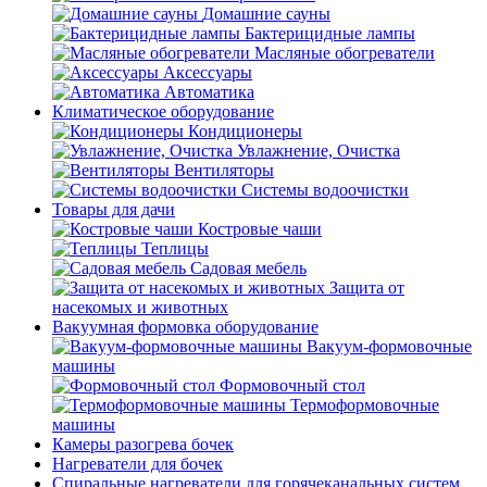
Домашние сауны
Бактерицидные лампы
Масляные обогреватели
Аксессуары
Автоматика
Климатическое оборудование
Кондиционеры
Увлажнение, Очистка
Вентиляторы
Системы водоочистки
Товары для дачи
Костровые чаши
Теплицы
Садовая мебель
Защита от
насекомых и животных
Вакуумная формовка оборудование
Вакуум-формовочные
машины
Формовочный стол
Термоформовочные
машины
Камеры разогрева бочек
Нагреватели для бочек
Спиральные нагреватели для горячеканальных систем