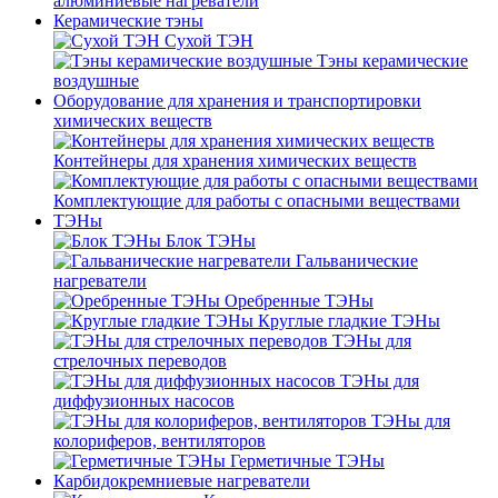
алюминиевые нагреватели
Керамические тэны
Сухой ТЭН
Тэны керамические
воздушные
Оборудование для хранения и транспортировки
химических веществ
Контейнеры для хранения химических веществ
Комплектующие для работы с опасными веществами
ТЭНы
Блок ТЭНы
Гальванические
нагреватели
Оребренные ТЭНы
Круглые гладкие ТЭНы
ТЭНы для
стрелочных переводов
ТЭНы для
диффузионных насосов
ТЭНы для
колориферов, вентиляторов
Герметичные ТЭНы
Карбидокремниевые нагреватели