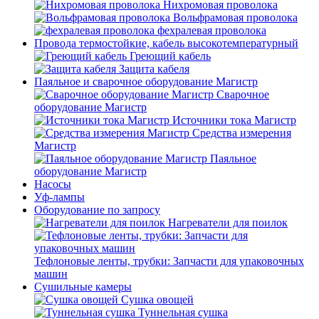
Нихромовая проволока
Вольфрамовая проволока
фехралевая проволока
Провода термостойкие, кабель высокотемпературный
Греющий кабель
Защита кабеля
Паяльное и сварочное оборудование Магистр
Сварочное
оборудование Магистр
Источники тока Магистр
Средства измерения
Магистр
Паяльное
оборудование Магистр
Насосы
Уф-лампы
Оборудование по запросу
Нагреватели для поилок
Тефлоновые ленты, трубки: Запчасти для упаковочных
машин
Сушильные камеры
Сушка овощей
Туннельная сушка