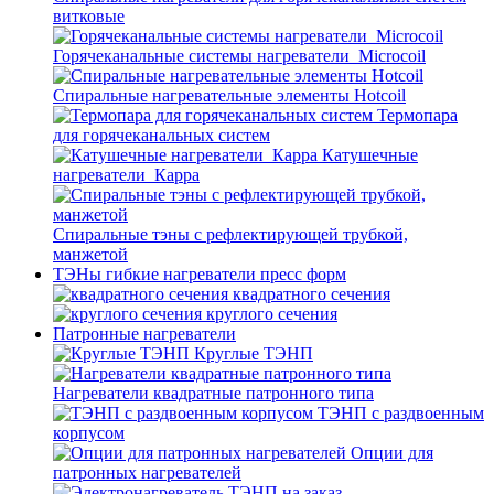
витковые
Горячеканальные системы нагреватели_Microcoil
Спиральные нагревательные элементы Hotcoil
Термопара
для горячеканальных систем
Катушечные
нагреватели_Карра
Спиральные тэны с рефлектирующей трубкой,
манжетой
ТЭНы гибкие нагреватели пресс форм
квадратного сечения
круглого сечения
Патронные нагреватели
Круглые ТЭНП
Нагреватели квадратные патронного типа
ТЭНП с раздвоенным
корпусом
Опции для
патронных нагревателей