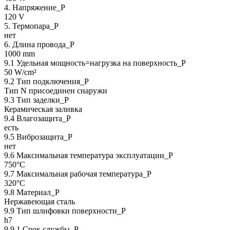
4. Напряжение_P
120 V
5. Термопара_P
нет
6. Длина провода_P
1000 mm
9.1 Удельная мощность=нагрузка на поверхность_P
50 W/cm²
9.2 Тип подключения_P
Тип N присоединен снаружи
9.3 Тип заделки_Р
Керамическая заливка
9.4 Влагозащита_Р
есть
9.5 Виброзащита_Р
нет
9.6 Максимальная температура эксплуатации_Р
750°C
9.7 Максимальная рабочая температура_Р
320°C
9.8 Материал_Р
Нержавеющая сталь
9.9 Тип шлифовки поверхности_Р
h7
9.9.1 Срок службы_Р