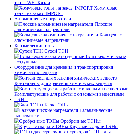
тэны_WH_Китай
Хомутовые
тэны_на заказ_IMPORT
Алюминиевые нагреватели
Плоские
алюминиевые нагреватели
Кольцевые
алюминиевые нагреватели
Керамические тэны
Сухой ТЭН
Тэны керамические
воздушные
Оборудование для хранения и транспортировки
химических веществ
Контейнеры для хранения химических веществ
Комплектующие для работы с опасными веществами
ТЭНы
Блок ТЭНы
Гальванические
нагреватели
Оребренные ТЭНы
Круглые гладкие ТЭНы
ТЭНы для