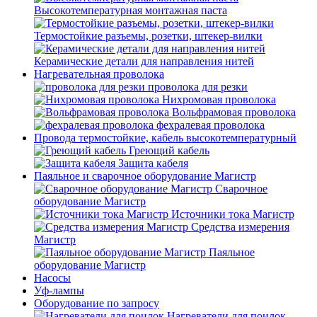
Высокотемпературная монтажная паста
Термостойкие разъемы, розетки, штекер-вилки
Керамические детали для направления нитей
Нагревательная проволока
проволока для резки
Нихромовая проволока
Вольфрамовая проволока
фехралевая проволока
Провода термостойкие, кабель высокотемпературный
Греющий кабель
Защита кабеля
Паяльное и сварочное оборудование Магистр
Сварочное
оборудование Магистр
Источники тока Магистр
Средства измерения
Магистр
Паяльное
оборудование Магистр
Насосы
Уф-лампы
Оборудование по запросу
Нагреватели для поилок