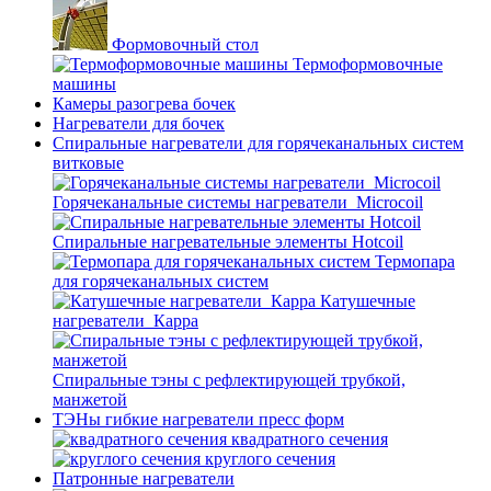
Формовочный стол
Термоформовочные
машины
Камеры разогрева бочек
Нагреватели для бочек
Спиральные нагреватели для горячеканальных систем
витковые
Горячеканальные системы нагреватели_Microcoil
Спиральные нагревательные элементы Hotcoil
Термопара
для горячеканальных систем
Катушечные
нагреватели_Карра
Спиральные тэны с рефлектирующей трубкой,
манжетой
ТЭНы гибкие нагреватели пресс форм
квадратного сечения
круглого сечения
Патронные нагреватели