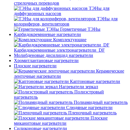
стрелочных переводов
ТЭНы для
диффузионных насосов
ТЭНы для
колориферов, вентиляторов
Герметичные ТЭНы
Карбидокремниевые нагреватели
Комплектующие
Карбидокремниевые электронагреватели_DF
Молибденовые дисилицид нагреватели
Хромитлантановые нагреватели
Плоские нагреватели
Керамические
ленточные нагреватели
Каптоновые нагреватели
Нагреватели зеркал
Полиэстровый
нагреватель
Полиамидный нагреватель
Слюдяные нагреватели
Пленочный нагреватель
Плоские
миканитовые нагреватели
Силиконовые нагреватели