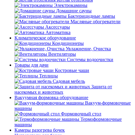
Электрокамины
Домашние сауны
Бактерицидные лампы
Масляные обогреватели
Аксессуары
Автоматика
Климатическое оборудование
Кондиционеры
Увлажнение, Очистка
Вентиляторы
Системы водоочистки
Товары для дачи
Костровые чаши
Теплицы
Садовая мебель
Защита от
насекомых и животных
Вакуумная формовка оборудование
Вакуум-формовочные
машины
Формовочный стол
Термоформовочные
машины
Камеры разогрева бочек