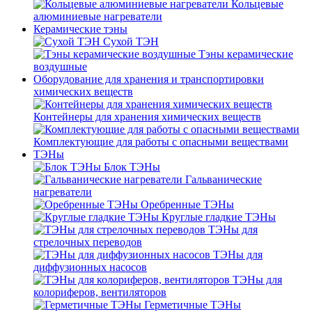
Кольцевые
алюминиевые нагреватели
Керамические тэны
Сухой ТЭН
Тэны керамические
воздушные
Оборудование для хранения и транспортировки
химических веществ
Контейнеры для хранения химических веществ
Комплектующие для работы с опасными веществами
ТЭНы
Блок ТЭНы
Гальванические
нагреватели
Оребренные ТЭНы
Круглые гладкие ТЭНы
ТЭНы для
стрелочных переводов
ТЭНы для
диффузионных насосов
ТЭНы для
колориферов, вентиляторов
Герметичные ТЭНы