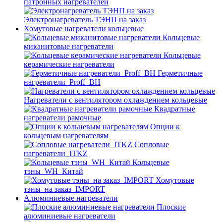
патронных нагревателей
Электронагреватель ТЭНП на заказ
Хомутовые нагреватели кольцевые
Кольцевые
миканитовые нагреватели
Кольцевые
керамические нагреватели
Герметичные
нагреватели_Proff_BH
Нагреватели с вентилятором охлаждением кольцевые
Квадратные
нагреватели рамочные
Опции к
кольцевым нагревателям
Cопловые
нагреватели_ITKZ
Кольцевые
тэны_WH_Китай
Хомутовые
тэны_на заказ_IMPORT
Алюминиевые нагреватели
Плоские
алюминиевые нагреватели