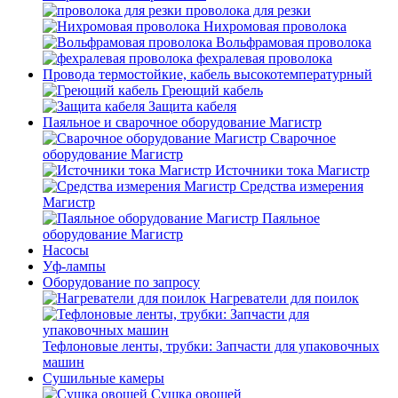
проволока для резки
Нихромовая проволока
Вольфрамовая проволока
фехралевая проволока
Провода термостойкие, кабель высокотемпературный
Греющий кабель
Защита кабеля
Паяльное и сварочное оборудование Магистр
Сварочное
оборудование Магистр
Источники тока Магистр
Средства измерения
Магистр
Паяльное
оборудование Магистр
Насосы
Уф-лампы
Оборудование по запросу
Нагреватели для поилок
Тефлоновые ленты, трубки: Запчасти для упаковочных
машин
Сушильные камеры
Сушка овощей