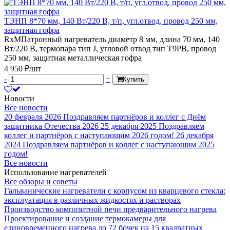
ТЭНП 8*70 мм, 140 Вт/220 В, т/п, угл.отвод, провод 250 мм,
защитная гофра
RxMПатронный нагреватель диаметр 8 мм, длина 70 мм, 140
Вт/220 В, термопара тип J, угловой отвод тип Т9РВ, провод
250 мм, защитная металлическая гофра
4 950 ₽/шт
-
+
Купить
Новости
Все новости
20 февраля 2026
Поздравляем партнёров и коллег с Днём
защитника Отечества 2026
25 декабря 2025
Поздравляем
коллег и партнёров с наступающим 2026 годом!
26 декабря
2024
Поздравляем партнёров и коллег с наступающим 2025
годом!
Все новости
Использование нагревателей
Все обзоры и советы
Гальванические нагреватели с корпусом из кварцевого стекла:
эксплуатация в различных жидкостях и растворах
Производство композитной печи предварительного нагрева
Проектирование и создание термокамеры для
единовременного нагрева до 72 бочек на 15 квадратных