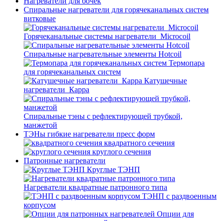
Нагреватели для бочек
Спиральные нагреватели для горячеканальных систем
витковые
Горячеканальные системы нагреватели_Microcoil
Спиральные нагревательные элементы Hotcoil
Термопара
для горячеканальных систем
Катушечные
нагреватели_Карра
Спиральные тэны с рефлектирующей трубкой,
манжетой
ТЭНы гибкие нагреватели пресс форм
квадратного сечения
круглого сечения
Патронные нагреватели
Круглые ТЭНП
Нагреватели квадратные патронного типа
ТЭНП с раздвоенным
корпусом
Опции для