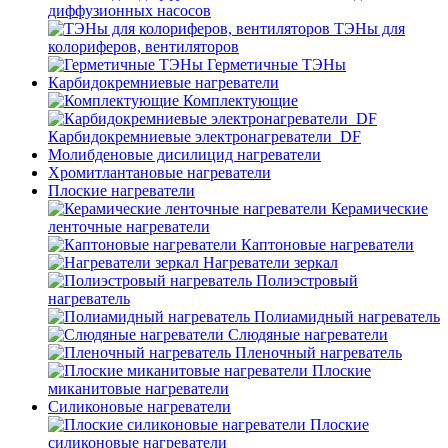
диффузионных насосов
ТЭНы для
колориферов, вентиляторов
Герметичные ТЭНы
Карбидокремниевые нагреватели
Комплектующие
Карбидокремниевые электронагреватели_DF
Молибденовые дисилицид нагреватели
Хромитлантановые нагреватели
Плоские нагреватели
Керамические
ленточные нагреватели
Каптоновые нагреватели
Нагреватели зеркал
Полиэстровый
нагреватель
Полиамидный нагреватель
Слюдяные нагреватели
Пленочный нагреватель
Плоские
миканитовые нагреватели
Силиконовые нагреватели
Плоские
силиконовые нагреватели