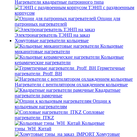
Нагреватели квадратные патронного типа
ТЭНП с раздвоенным
корпусом
Опции для
патронных нагревателей
Электронагреватель ТЭНП на заказ
Хомутовые нагреватели кольцевые
Кольцевые
миканитовые нагреватели
Кольцевые
керамические нагреватели
Герметичные
нагреватели_Proff_BH
Нагреватели с вентилятором охлаждением кольцевые
Квадратные
нагреватели рамочные
Опции к
кольцевым нагревателям
Cопловые
нагреватели_ITKZ
Кольцевые
тэны_WH_Китай
Хомутовые