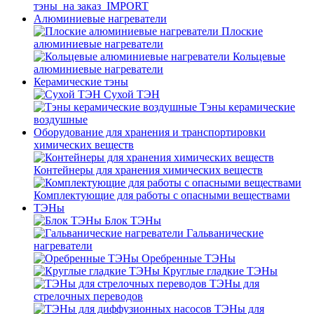
тэны_на заказ_IMPORT
Алюминиевые нагреватели
Плоские
алюминиевые нагреватели
Кольцевые
алюминиевые нагреватели
Керамические тэны
Сухой ТЭН
Тэны керамические
воздушные
Оборудование для хранения и транспортировки
химических веществ
Контейнеры для хранения химических веществ
Комплектующие для работы с опасными веществами
ТЭНы
Блок ТЭНы
Гальванические
нагреватели
Оребренные ТЭНы
Круглые гладкие ТЭНы
ТЭНы для
стрелочных переводов
ТЭНы для