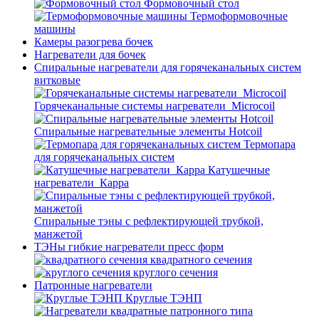
Формовочный стол
Термоформовочные
машины
Камеры разогрева бочек
Нагреватели для бочек
Спиральные нагреватели для горячеканальных систем
витковые
Горячеканальные системы нагреватели_Microcoil
Спиральные нагревательные элементы Hotcoil
Термопара
для горячеканальных систем
Катушечные
нагреватели_Карра
Спиральные тэны с рефлектирующей трубкой,
манжетой
ТЭНы гибкие нагреватели пресс форм
квадратного сечения
круглого сечения
Патронные нагреватели
Круглые ТЭНП