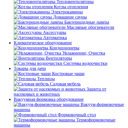
Тепловентиляторы
Котлы отопления
Электрокамины
Домашние сауны
Бактерицидные лампы
Масляные обогреватели
Аксессуары
Автоматика
Климатическое оборудование
Кондиционеры
Увлажнение, Очистка
Вентиляторы
Системы водоочистки
Товары для дачи
Костровые чаши
Теплицы
Садовая мебель
Защита от
насекомых и животных
Вакуумная формовка оборудование
Вакуум-формовочные
машины
Формовочный стол
Термоформовочные
машины