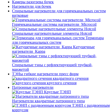
Камеры разогрева бочек
Нагреватели для бочек
Спиральные нагреватели для горячеканальных систем
витковые
Горячеканальные системы нагреватели_Microcoil
Спиральные нагревательные элементы Hotcoil
Термопара
для горячеканальных систем
Катушечные
нагреватели_Карра
Спиральные тэны с рефлектирующей трубкой,
манжетой
ТЭНы гибкие нагреватели пресс форм
квадратного сечения
круглого сечения
Патронные нагреватели
Круглые ТЭНП
Нагреватели квадратные патронного типа
ТЭНП с раздвоенным
корпусом