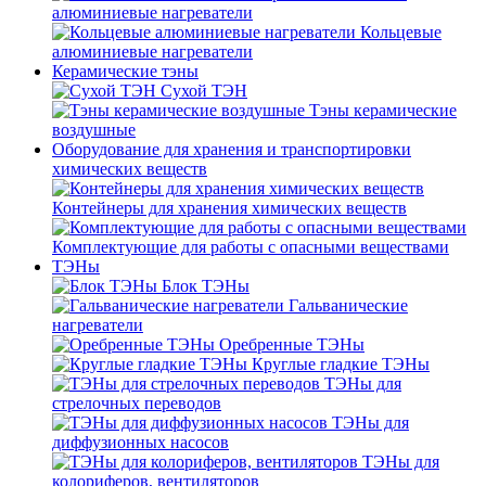
алюминиевые нагреватели
Кольцевые
алюминиевые нагреватели
Керамические тэны
Сухой ТЭН
Тэны керамические
воздушные
Оборудование для хранения и транспортировки
химических веществ
Контейнеры для хранения химических веществ
Комплектующие для работы с опасными веществами
ТЭНы
Блок ТЭНы
Гальванические
нагреватели
Оребренные ТЭНы
Круглые гладкие ТЭНы
ТЭНы для
стрелочных переводов
ТЭНы для
диффузионных насосов
ТЭНы для
колориферов, вентиляторов