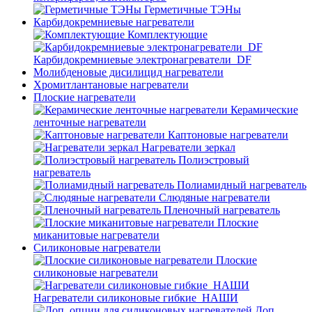
Герметичные ТЭНы
Карбидокремниевые нагреватели
Комплектующие
Карбидокремниевые электронагреватели_DF
Молибденовые дисилицид нагреватели
Хромитлантановые нагреватели
Плоские нагреватели
Керамические
ленточные нагреватели
Каптоновые нагреватели
Нагреватели зеркал
Полиэстровый
нагреватель
Полиамидный нагреватель
Слюдяные нагреватели
Пленочный нагреватель
Плоские
миканитовые нагреватели
Силиконовые нагреватели
Плоские
силиконовые нагреватели
Нагреватели силиконовые гибкие_НАШИ
Доп.