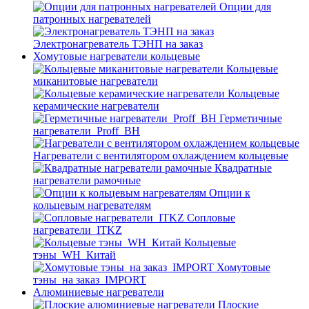
Опции для
патронных нагревателей
Электронагреватель ТЭНП на заказ
Хомутовые нагреватели кольцевые
Кольцевые
миканитовые нагреватели
Кольцевые
керамические нагреватели
Герметичные
нагреватели_Proff_BH
Нагреватели с вентилятором охлаждением кольцевые
Квадратные
нагреватели рамочные
Опции к
кольцевым нагревателям
Cопловые
нагреватели_ITKZ
Кольцевые
тэны_WH_Китай
Хомутовые
тэны_на заказ_IMPORT
Алюминиевые нагреватели
Плоские