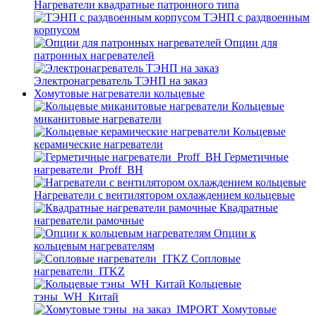
Нагреватели квадратные патронного типа
ТЭНП с раздвоенным
корпусом
Опции для
патронных нагревателей
Электронагреватель ТЭНП на заказ
Хомутовые нагреватели кольцевые
Кольцевые
миканитовые нагреватели
Кольцевые
керамические нагреватели
Герметичные
нагреватели_Proff_BH
Нагреватели с вентилятором охлаждением кольцевые
Квадратные
нагреватели рамочные
Опции к
кольцевым нагревателям
Cопловые
нагреватели_ITKZ
Кольцевые
тэны_WH_Китай
Хомутовые