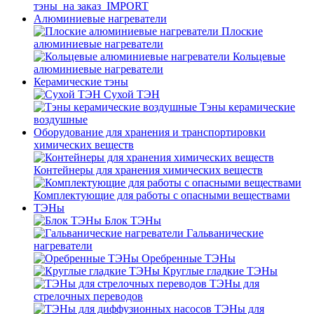
тэны_на заказ_IMPORT
Алюминиевые нагреватели
Плоские
алюминиевые нагреватели
Кольцевые
алюминиевые нагреватели
Керамические тэны
Сухой ТЭН
Тэны керамические
воздушные
Оборудование для хранения и транспортировки
химических веществ
Контейнеры для хранения химических веществ
Комплектующие для работы с опасными веществами
ТЭНы
Блок ТЭНы
Гальванические
нагреватели
Оребренные ТЭНы
Круглые гладкие ТЭНы
ТЭНы для
стрелочных переводов
ТЭНы для