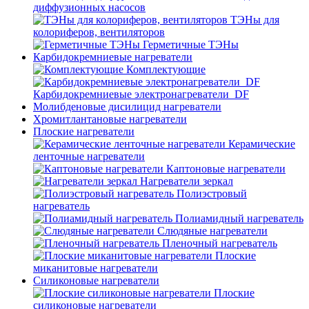
диффузионных насосов
ТЭНы для
колориферов, вентиляторов
Герметичные ТЭНы
Карбидокремниевые нагреватели
Комплектующие
Карбидокремниевые электронагреватели_DF
Молибденовые дисилицид нагреватели
Хромитлантановые нагреватели
Плоские нагреватели
Керамические
ленточные нагреватели
Каптоновые нагреватели
Нагреватели зеркал
Полиэстровый
нагреватель
Полиамидный нагреватель
Слюдяные нагреватели
Пленочный нагреватель
Плоские
миканитовые нагреватели
Силиконовые нагреватели
Плоские
силиконовые нагреватели