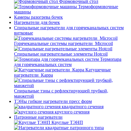
Формовочный стол
Термоформовочные
машины
Камеры разогрева бочек
Нагреватели для бочек
Спиральные нагреватели для горячеканальных систем
витковые
Горячеканальные системы нагреватели_Microcoil
Спиральные нагревательные элементы Hotcoil
Термопара
для горячеканальных систем
Катушечные
нагреватели_Карра
Спиральные тэны с рефлектирующей трубкой,
манжетой
ТЭНы гибкие нагреватели пресс форм
квадратного сечения
круглого сечения
Патронные нагреватели
Круглые ТЭНП