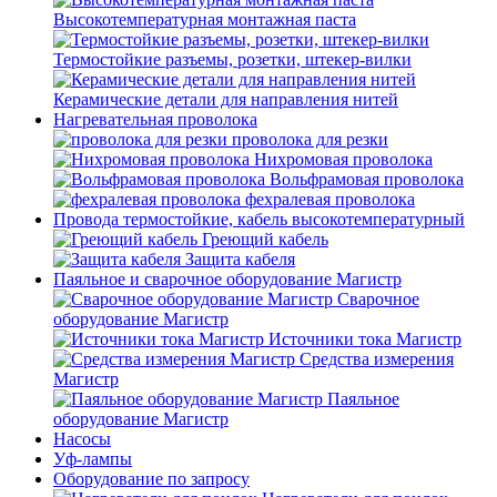
Высокотемпературная монтажная паста
Термостойкие разъемы, розетки, штекер-вилки
Керамические детали для направления нитей
Нагревательная проволока
проволока для резки
Нихромовая проволока
Вольфрамовая проволока
фехралевая проволока
Провода термостойкие, кабель высокотемпературный
Греющий кабель
Защита кабеля
Паяльное и сварочное оборудование Магистр
Сварочное
оборудование Магистр
Источники тока Магистр
Средства измерения
Магистр
Паяльное
оборудование Магистр
Насосы
Уф-лампы
Оборудование по запросу