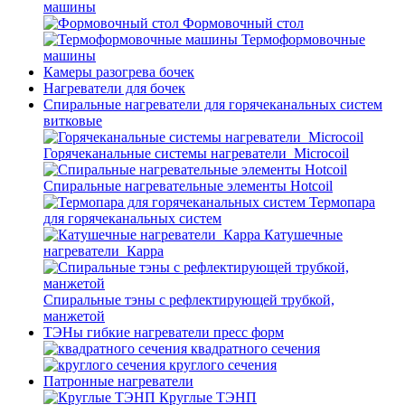
машины
Формовочный стол
Термоформовочные
машины
Камеры разогрева бочек
Нагреватели для бочек
Спиральные нагреватели для горячеканальных систем
витковые
Горячеканальные системы нагреватели_Microcoil
Спиральные нагревательные элементы Hotcoil
Термопара
для горячеканальных систем
Катушечные
нагреватели_Карра
Спиральные тэны с рефлектирующей трубкой,
манжетой
ТЭНы гибкие нагреватели пресс форм
квадратного сечения
круглого сечения
Патронные нагреватели
Круглые ТЭНП