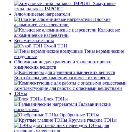
Хомутовые
тэны_на заказ_IMPORT
Алюминиевые нагреватели
Плоские
алюминиевые нагреватели
Кольцевые
алюминиевые нагреватели
Керамические тэны
Сухой ТЭН
Тэны керамические
воздушные
Оборудование для хранения и транспортировки
химических веществ
Контейнеры для хранения химических веществ
Комплектующие для работы с опасными веществами
ТЭНы
Блок ТЭНы
Гальванические
нагреватели
Оребренные ТЭНы
Круглые гладкие ТЭНы
ТЭНы для
стрелочных переводов