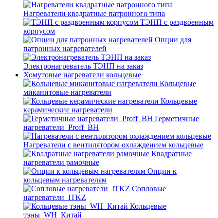
Нагреватели квадратные патронного типа
ТЭНП с раздвоенным
корпусом
Опции для
патронных нагревателей
Электронагреватель ТЭНП на заказ
Хомутовые нагреватели кольцевые
Кольцевые
миканитовые нагреватели
Кольцевые
керамические нагреватели
Герметичные
нагреватели_Proff_BH
Нагреватели с вентилятором охлаждением кольцевые
Квадратные
нагреватели рамочные
Опции к
кольцевым нагревателям
Cопловые
нагреватели_ITKZ
Кольцевые
тэны_WH_Китай