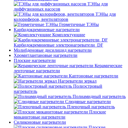
ТЭНы для
диффузионных насосов
ТЭНы для
колориферов, вентиляторов
Герметичные ТЭНы
Карбидокремниевые нагреватели
Комплектующие
Карбидокремниевые электронагреватели_DF
Молибденовые дисилицид нагреватели
Хромитлантановые нагреватели
Плоские нагреватели
Керамические
ленточные нагреватели
Каптоновые нагреватели
Нагреватели зеркал
Полиэстровый
нагреватель
Полиамидный нагреватель
Слюдяные нагреватели
Пленочный нагреватель
Плоские
миканитовые нагреватели
Силиконовые нагреватели
Плоские