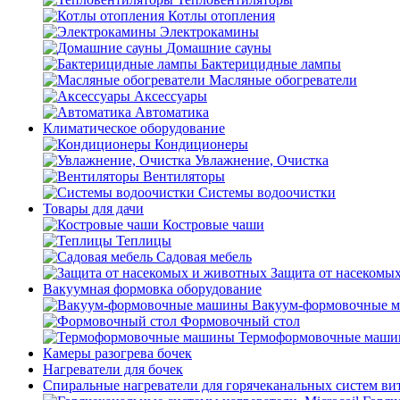
Котлы отопления
Электрокамины
Домашние сауны
Бактерицидные лампы
Масляные обогреватели
Аксессуары
Автоматика
Климатическое оборудование
Кондиционеры
Увлажнение, Очистка
Вентиляторы
Системы водоочистки
Товары для дачи
Костровые чаши
Теплицы
Садовая мебель
Защита от насекомы
Вакуумная формовка оборудование
Вакуум-формовочные 
Формовочный стол
Термоформовочные маш
Камеры разогрева бочек
Нагреватели для бочек
Спиральные нагреватели для горячеканальных систем ви