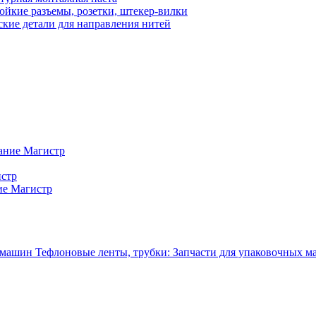
ойкие разъемы, розетки, штекер-вилки
кие детали для направления нитей
ание Магистр
истр
ие Магистр
Тефлоновые ленты, трубки: Запчасти для упаковочных 