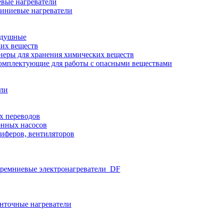
вые нагреватели
иниевые нагреватели
здушные
ких веществ
неры для хранения химических веществ
омплектующие для работы с опасными веществами
ели
х переводов
нных насосов
иферов, вентиляторов
ремниевые электронагреватели_DF
нточные нагреватели