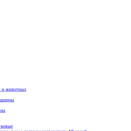
х и животных
машины
ины
тковые