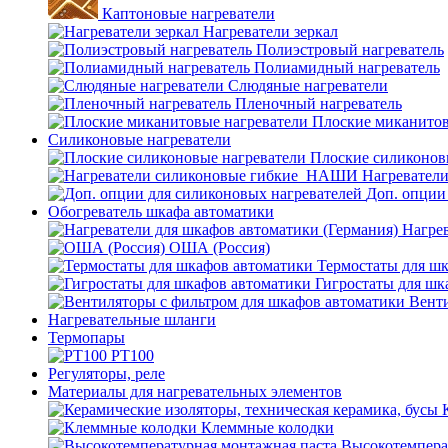
Каптоновые нагреватели
Нагреватели зеркал
Полиэстровый нагреватель
Полиамидный нагреватель
Слюдяные нагреватели
Пленочный нагреватель
Плоские миканитов
Силиконовые нагреватели
Плоские силиконов
Нагревател
Доп. опции
Обогреватель шкафа автоматики
Нагрев
ОША (Россия)
Термостаты для ш
Гигростаты для шк
Венти
Нагревательные шланги
Термопары
PT100
Регуляторы, реле
Материалы для нагревательных элементов
Клеммные колодки
Высокотемпера