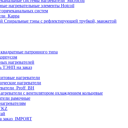
еканальные системы нагреватели_Microcoil
ные нагревательные элементы Hotcoil
 горячеканальных систем
ели_Карра
Спиральные тэны с рефлектирующей трубкой, манжетой
 квадратные патронного типа
корпусом
ных нагревателей
ь ТЭНП на заказ
итовые нагреватели
ические нагреватели
еватели_Proff_BH
агреватели с вентилятором охлаждением кольцевые
атели рамочные
нагревателям
ITKZ
тай
а заказ_IMPORT