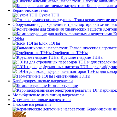
Плоские алюминие
Кольцевые алюм
Керамические тэны
Сухой ТЭН
Тэны керамические во
Оборудование для хранения и транспортировки химичес
Контей
К
ТЭНы
Блок ТЭНы
Гальванические нагреват
Оребренные ТЭНы
Круглые гладкие ТЭНы
ТЭНы для стрелочны
ТЭНы для диффузио
ТЭНы для колор
Герметичные ТЭНы
Карбидокремниевые нагреватели
Комплектующие
Карбидок
Молибденовые дисилицид нагреватели
Хромитлантановые нагреватели
Плоские нагреватели
Керамические ле