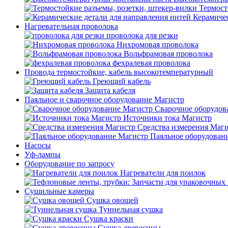
Термост
Керамичес
Нагревательная проволока
проволока для резки
Нихромовая проволока
Вольфрамовая проволока
фехралевая проволока
Провода термостойкие, кабель высокотемпературный
Греющий кабель
Защита кабеля
Паяльное и сварочное оборудование Магистр
Сварочное оборудов
Источники тока Магистр
Средства измерения Маг
Паяльное оборудован
Насосы
Уф-лампы
Оборудование по запросу
Нагреватели для поилок
Сушильные камеры
Сушка овощей
Туннельная сушка
Сушка краски
Сушка древесины