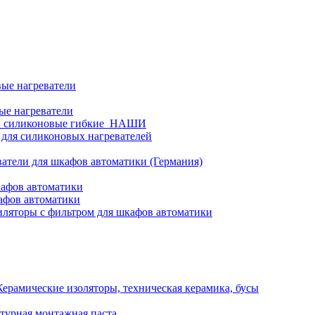
ые нагреватели
ые нагреватели
и силиконовые гибкие_НАШИ
 для силиконовых нагревателей
атели для шкафов автоматики (Германия)
кафов автоматики
афов автоматики
ляторы с фильтром для шкафов автоматики
Керамические изоляторы, техническая керамика, бусы
турная монтажная паста