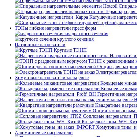
Горяч
Спираль
Термопара для
Катушечные нагреват
ТЭНы гибкие нагреватели пресс форм
квадратного сечения
круглого сечения
Патронные нагреватели
Круглые ТЭНП
Нагреватели
ТЭНП с раздвоенным 
Опции для патрон
Электронагревател
Хомутовые нагреватели кольцевые
Кольцевые микан
Кольцевые керам
Герметичные нагр
Н
Квадратные нагрев
Опции к кольцевым 
Cопловые нагреватели_
Кольцевые тэны_WH_Ки
Хомутовые тэны_н
Алюминиевые нагреватели