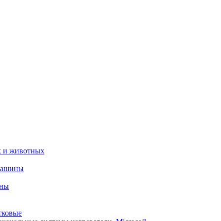
х и животных
машины
ины
тковые