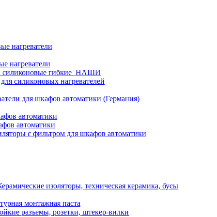
ые нагреватели
ые нагреватели
и силиконовые гибкие_НАШИ
 для силиконовых нагревателей
атели для шкафов автоматики (Германия)
кафов автоматики
афов автоматики
ляторы с фильтром для шкафов автоматики
Керамические изоляторы, техническая керамика, бусы
турная монтажная паста
ойкие разъемы, розетки, штекер-вилки