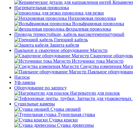
Керамичес
Нагревательная проволока
проволока для резки
Нихромовая проволока
Вольфрамовая проволока
фехралевая проволока
Провода термостойкие, кабель высокотемпературный
Греющий кабель
Защита кабеля
Паяльное и сварочное оборудование Магистр
Сварочное оборудов
Источники тока Магистр
Средства измерения Маг
Паяльное оборудован
Насосы
Уф-лампы
Оборудование по запросу
Нагреватели для поилок
Сушильные камеры
Сушка овощей
Туннельная сушка
Сушка краски
Сушка древесины