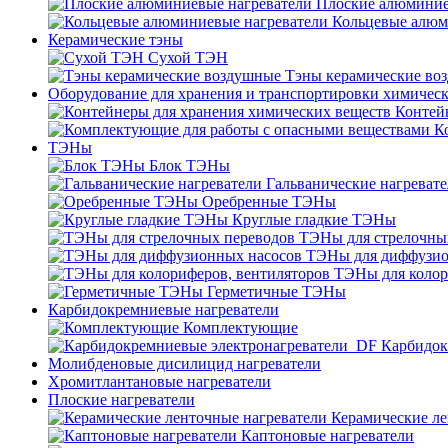
Плоские алюминие
Кольцевые алюм
Керамические тэны
Сухой ТЭН
Тэны керамические во
Оборудование для хранения и транспортировки химичес
Контей
К
ТЭНы
Блок ТЭНы
Гальванические нагреват
Оребренные ТЭНы
Круглые гладкие ТЭНы
ТЭНы для стрелочны
ТЭНы для диффузио
ТЭНы для колор
Герметичные ТЭНы
Карбидокремниевые нагреватели
Комплектующие
Карбидок
Молибденовые дисилицид нагреватели
Хромитлантановые нагреватели
Плоские нагреватели
Керамические ле
Каптоновые нагреватели