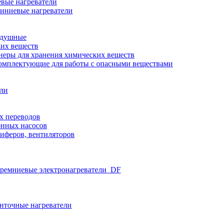
вые нагреватели
иниевые нагреватели
здушные
ких веществ
неры для хранения химических веществ
омплектующие для работы с опасными веществами
ели
х переводов
нных насосов
иферов, вентиляторов
ремниевые электронагреватели_DF
нточные нагреватели