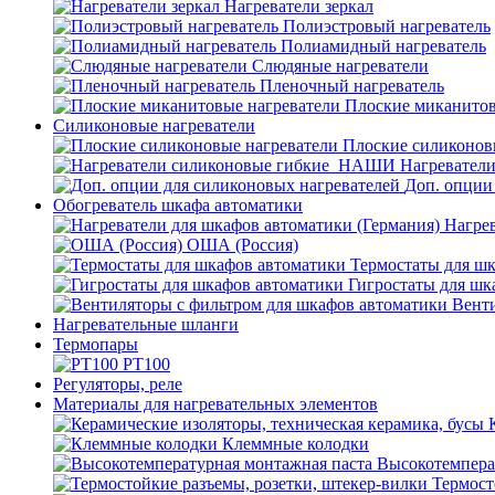
Нагреватели зеркал
Полиэстровый нагреватель
Полиамидный нагреватель
Слюдяные нагреватели
Пленочный нагреватель
Плоские миканитов
Силиконовые нагреватели
Плоские силиконов
Нагревател
Доп. опции
Обогреватель шкафа автоматики
Нагрев
ОША (Россия)
Термостаты для ш
Гигростаты для шк
Венти
Нагревательные шланги
Термопары
PT100
Регуляторы, реле
Материалы для нагревательных элементов
Клеммные колодки
Высокотемпера
Термост