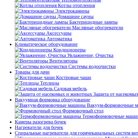
Котлы отопления
Электрокамины
Домашние сауны
Бактерицидные лампы
Масляные обогреватели
Аксессуары
Автоматика
Климатическое оборудование
Кондиционеры
Увлажнение, Очистка
Вентиляторы
Системы водоочистки
Товары для дачи
Костровые чаши
Теплицы
Садовая мебель
Защита от насекомы
Вакуумная формовка оборудование
Вакуум-формовочные 
Формовочный стол
Термоформовочные маш
Камеры разогрева бочек
Нагреватели для бочек
Спиральные нагреватели для горячеканальных систем ви