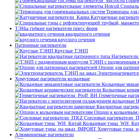
Горяч
Спираль
Термопара для
Катушечные нагреват
ТЭНы гибкие нагреватели пресс форм
квадратного сечения
круглого сечения
Патронные нагреватели
Круглые ТЭНП
Нагреватели
ТЭНП с раздвоенным 
Опции для патрон
Электронагревател
Хомутовые нагреватели кольцевые
Кольцевые микан
Кольцевые керам
Герметичные нагр
Н
Квадратные нагрев
Опции к кольцевым 
Cопловые нагреватели_
Кольцевые тэны_WH_Ки
Хомутовые тэны_н
Алюминиевые нагреватели