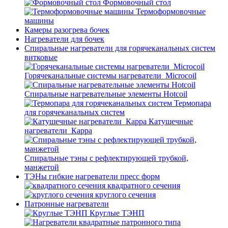
Формовочный стол
Термоформовочные
машины
Камеры разогрева бочек
Нагреватели для бочек
Спиральные нагреватели для горячеканальных систем
витковые
Горячеканальные системы нагреватели_Microcoil
Спиральные нагревательные элементы Hotcoil
Термопара
для горячеканальных систем
Катушечные
нагреватели_Карра
Спиральные тэны с рефлектирующей трубкой,
манжетой
ТЭНы гибкие нагреватели пресс форм
квадратного сечения
круглого сечения
Патронные нагреватели
Круглые ТЭНП