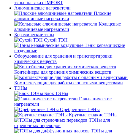
тэны_на заказ_IMPORT
Алюминиевые нагреватели
Плоские
алюминиевые нагреватели
Кольцевые
алюминиевые нагреватели
Керамические тэны
Сухой ТЭН
Тэны керамические
воздушные
Оборудование для хранения и транспортировки
химических веществ
Контейнеры для хранения химических веществ
Комплектующие для работы с опасными веществами
ТЭНы
Блок ТЭНы
Гальванические
нагреватели
Оребренные ТЭНы
Круглые гладкие ТЭНы
ТЭНы для
стрелочных переводов
ТЭНы для