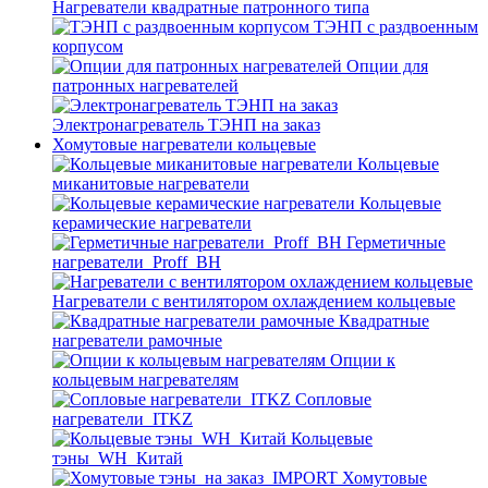
Нагреватели квадратные патронного типа
ТЭНП с раздвоенным
корпусом
Опции для
патронных нагревателей
Электронагреватель ТЭНП на заказ
Хомутовые нагреватели кольцевые
Кольцевые
миканитовые нагреватели
Кольцевые
керамические нагреватели
Герметичные
нагреватели_Proff_BH
Нагреватели с вентилятором охлаждением кольцевые
Квадратные
нагреватели рамочные
Опции к
кольцевым нагревателям
Cопловые
нагреватели_ITKZ
Кольцевые
тэны_WH_Китай
Хомутовые