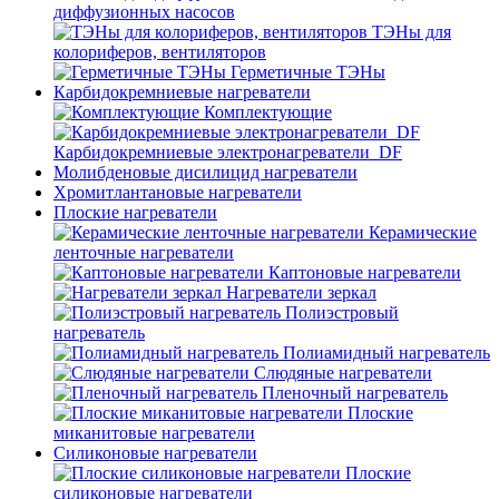
диффузионных насосов
ТЭНы для
колориферов, вентиляторов
Герметичные ТЭНы
Карбидокремниевые нагреватели
Комплектующие
Карбидокремниевые электронагреватели_DF
Молибденовые дисилицид нагреватели
Хромитлантановые нагреватели
Плоские нагреватели
Керамические
ленточные нагреватели
Каптоновые нагреватели
Нагреватели зеркал
Полиэстровый
нагреватель
Полиамидный нагреватель
Слюдяные нагреватели
Пленочный нагреватель
Плоские
миканитовые нагреватели
Силиконовые нагреватели
Плоские
силиконовые нагреватели