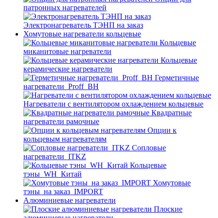
патронных нагревателей
Электронагреватель ТЭНП на заказ
Хомутовые нагреватели кольцевые
Кольцевые
миканитовые нагреватели
Кольцевые
керамические нагреватели
Герметичные
нагреватели_Proff_BH
Нагреватели с вентилятором охлаждением кольцевые
Квадратные
нагреватели рамочные
Опции к
кольцевым нагревателям
Cопловые
нагреватели_ITKZ
Кольцевые
тэны_WH_Китай
Хомутовые
тэны_на заказ_IMPORT
Алюминиевые нагреватели
Плоские
алюминиевые нагреватели