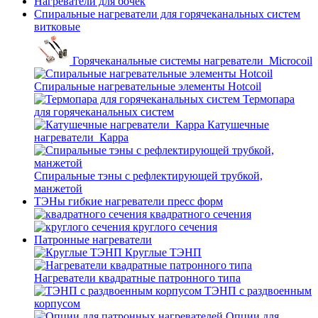
Нагреватели для бочек
Спиральные нагреватели для горячеканальных систем
витковые
Горячеканальные системы нагреватели_Microcoil
Спиральные нагревательные элементы Hotcoil
Термопара
для горячеканальных систем
Катушечные
нагреватели_Карра
Спиральные тэны с рефлектирующей трубкой,
манжетой
ТЭНы гибкие нагреватели пресс форм
квадратного сечения
круглого сечения
Патронные нагреватели
Круглые ТЭНП
Нагреватели квадратные патронного типа
ТЭНП с раздвоенным
корпусом
Опции для