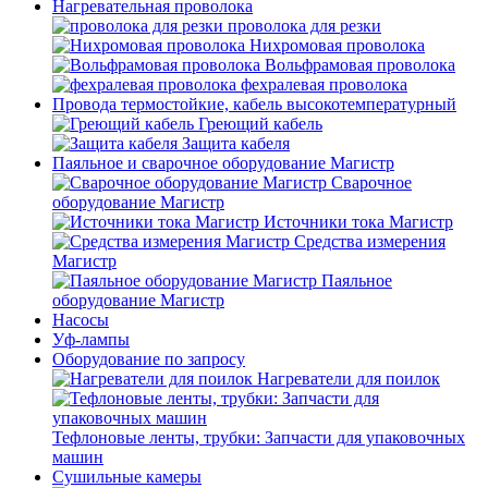
Нагревательная проволока
проволока для резки
Нихромовая проволока
Вольфрамовая проволока
фехралевая проволока
Провода термостойкие, кабель высокотемпературный
Греющий кабель
Защита кабеля
Паяльное и сварочное оборудование Магистр
Сварочное
оборудование Магистр
Источники тока Магистр
Средства измерения
Магистр
Паяльное
оборудование Магистр
Насосы
Уф-лампы
Оборудование по запросу
Нагреватели для поилок
Тефлоновые ленты, трубки: Запчасти для упаковочных
машин
Сушильные камеры