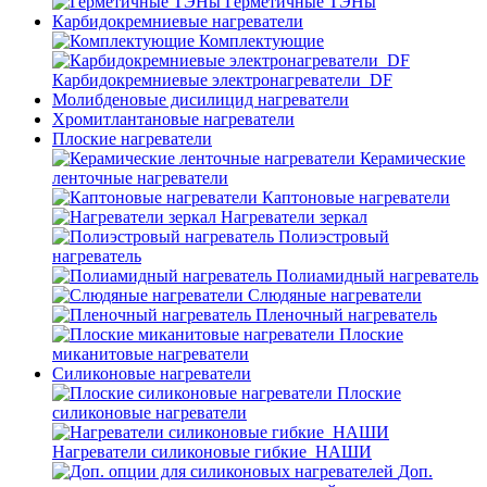
Герметичные ТЭНы
Карбидокремниевые нагреватели
Комплектующие
Карбидокремниевые электронагреватели_DF
Молибденовые дисилицид нагреватели
Хромитлантановые нагреватели
Плоские нагреватели
Керамические
ленточные нагреватели
Каптоновые нагреватели
Нагреватели зеркал
Полиэстровый
нагреватель
Полиамидный нагреватель
Слюдяные нагреватели
Пленочный нагреватель
Плоские
миканитовые нагреватели
Силиконовые нагреватели
Плоские
силиконовые нагреватели
Нагреватели силиконовые гибкие_НАШИ
Доп.