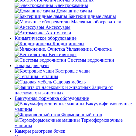
Электрокамины
Домашние сауны
Бактерицидные лампы
Масляные обогреватели
Аксессуары
Автоматика
Климатическое оборудование
Кондиционеры
Увлажнение, Очистка
Вентиляторы
Системы водоочистки
Товары для дачи
Костровые чаши
Теплицы
Садовая мебель
Защита от
насекомых и животных
Вакуумная формовка оборудование
Вакуум-формовочные
машины
Формовочный стол
Термоформовочные
машины
Камеры разогрева бочек