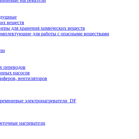
иниевые нагреватели
здушные
ких веществ
неры для хранения химических веществ
омплектующие для работы с опасными веществами
ели
х переводов
нных насосов
иферов, вентиляторов
ремниевые электронагреватели_DF
нточные нагреватели