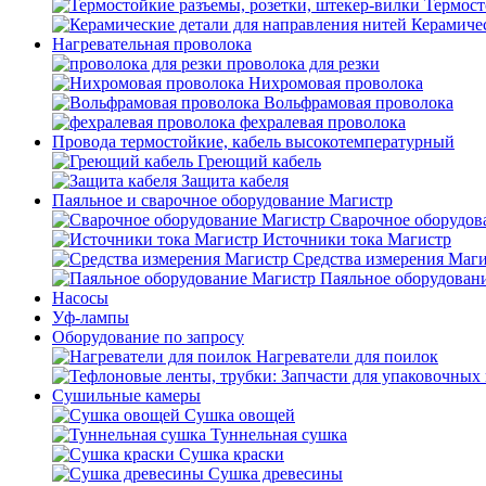
Термост
Керамичес
Нагревательная проволока
проволока для резки
Нихромовая проволока
Вольфрамовая проволока
фехралевая проволока
Провода термостойкие, кабель высокотемпературный
Греющий кабель
Защита кабеля
Паяльное и сварочное оборудование Магистр
Сварочное оборудов
Источники тока Магистр
Средства измерения Маг
Паяльное оборудован
Насосы
Уф-лампы
Оборудование по запросу
Нагреватели для поилок
Сушильные камеры
Сушка овощей
Туннельная сушка
Сушка краски
Сушка древесины