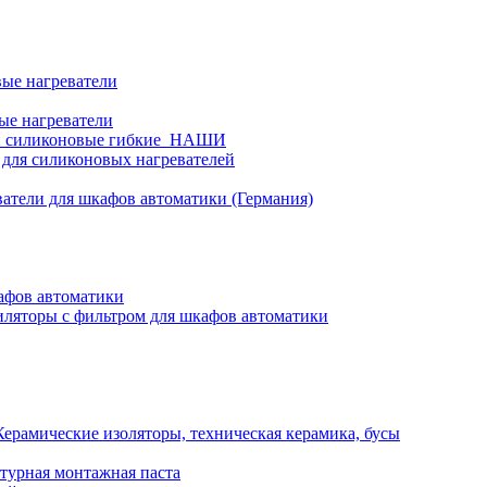
ые нагреватели
ые нагреватели
и силиконовые гибкие_НАШИ
 для силиконовых нагревателей
атели для шкафов автоматики (Германия)
афов автоматики
ляторы с фильтром для шкафов автоматики
Керамические изоляторы, техническая керамика, бусы
турная монтажная паста