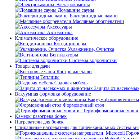
Электрокамины
Домашние сауны
Бактерицидные лампы
Масляные обогреватели
Аксессуары
Автоматика
Климатическое оборудование
Кондиционеры
Увлажнение, Очистка
Вентиляторы
Системы водоочистки
Товары для дачи
Костровые чаши
Теплицы
Садовая мебель
Защита от насекомы
Вакуумная формовка оборудование
Вакуум-формовочные 
Формовочный стол
Термоформовочные маш
Камеры разогрева бочек
Нагреватели для бочек
Спиральные нагреватели для горячеканальных систем ви
Горяч
Спираль