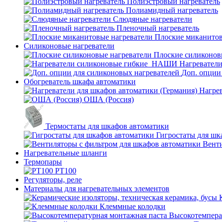
Полиэстровый нагреватель
Полиамидный нагреватель
Слюдяные нагреватели
Пленочный нагреватель
Плоские миканитов
Силиконовые нагреватели
Плоские силиконов
Нагревател
Доп. опции
Обогреватель шкафа автоматики
Нагрев
ОША (Россия)
Термостаты для шкафов автоматики
Гигростаты для шк
Венти
Нагревательные шланги
Термопары
PT100
Регуляторы, реле
Материалы для нагревательных элементов
Клеммные колодки
Высокотемпера