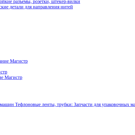
ойкие разъемы, розетки, штекер-вилки
кие детали для направления нитей
ание Магистр
истр
ие Магистр
Тефлоновые ленты, трубки: Запчасти для упаковочных 