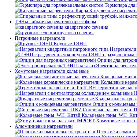
Термопара для
Катушечные нагреват
ТЭНы гибкие нагреватели пресс форм
квадратного сечения
круглого сечения
Патронные нагреватели
Круглые ТЭНП
Нагреватели
ТЭНП с раздвоенным 
Опции для патрон
Электронагревател
Хомутовые нагреватели кольцевые
Кольцевые микан
Кольцевые керам
Герметичные нагр
Н
Квадратные нагрев
Опции к кольцевым 
Cопловые нагреватели_
Кольцевые тэны_WH_Ки
Хомутовые тэны_н
Алюминиевые нагреватели
Плоские алюминие