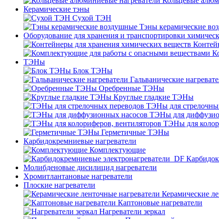
Кольцевые алюм
Керамические тэны
Сухой ТЭН
Тэны керамические во
Оборудование для хранения и транспортировки химичес
Контей
К
ТЭНы
Блок ТЭНы
Гальванические нагреват
Оребренные ТЭНы
Круглые гладкие ТЭНы
ТЭНы для стрелочны
ТЭНы для диффузио
ТЭНы для колор
Герметичные ТЭНы
Карбидокремниевые нагреватели
Комплектующие
Карбидок
Молибденовые дисилицид нагреватели
Хромитлантановые нагреватели
Плоские нагреватели
Керамические ле
Каптоновые нагреватели
Нагреватели зеркал