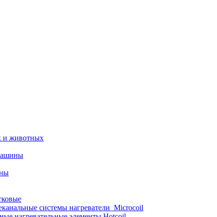
х и животных
машины
ины
тковые
еканальные системы нагреватели_Microcoil
ные нагревательные элементы Hotcoil