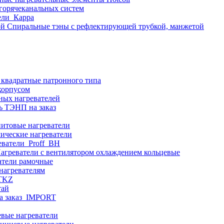
 горячеканальных систем
ели_Карра
Спиральные тэны с рефлектирующей трубкой, манжетой
 квадратные патронного типа
корпусом
ных нагревателей
ь ТЭНП на заказ
итовые нагреватели
ические нагреватели
еватели_Proff_BH
агреватели с вентилятором охлаждением кольцевые
атели рамочные
нагревателям
ITKZ
тай
а заказ_IMPORT
вые нагреватели