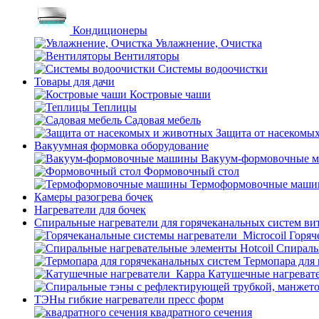
Кондиционеры
Увлажнение, Очистка
Вентиляторы
Системы водоочистки
Товары для дачи
Костровые чаши
Теплицы
Садовая мебель
Защита от насекомы
Вакуумная формовка оборудование
Вакуум-формовочные 
Формовочный стол
Термоформовочные маш
Камеры разогрева бочек
Нагреватели для бочек
Спиральные нагреватели для горячеканальных систем ви
Горяч
Спираль
Термопара для
Катушечные нагреват
ТЭНы гибкие нагреватели пресс форм
квадратного сечения