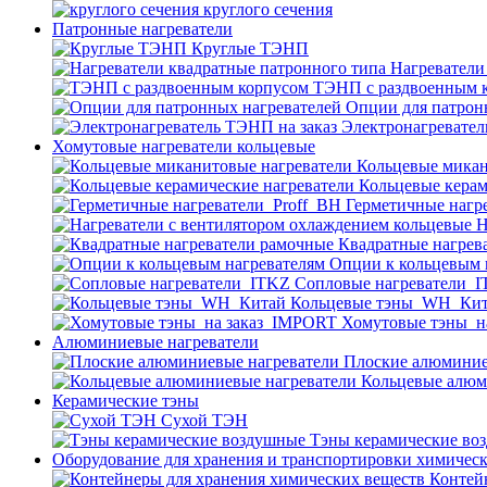
круглого сечения
Патронные нагреватели
Круглые ТЭНП
Нагреватели
ТЭНП с раздвоенным 
Опции для патрон
Электронагревател
Хомутовые нагреватели кольцевые
Кольцевые микан
Кольцевые керам
Герметичные нагр
Н
Квадратные нагрев
Опции к кольцевым 
Cопловые нагреватели_
Кольцевые тэны_WH_Ки
Хомутовые тэны_н
Алюминиевые нагреватели
Плоские алюминие
Кольцевые алюм
Керамические тэны
Сухой ТЭН
Тэны керамические во
Оборудование для хранения и транспортировки химичес
Контей