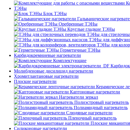
К
ТЭНы
Блок ТЭНы
Гальванические нагреват
Оребренные ТЭНы
Круглые гладкие ТЭНы
ТЭНы для стрелочны
ТЭНы для диффузио
ТЭНы для колор
Герметичные ТЭНы
Карбидокремниевые нагреватели
Комплектующие
Карбидок
Молибденовые дисилицид нагреватели
Хромитлантановые нагреватели
Плоские нагреватели
Керамические ле
Каптоновые нагреватели
Нагреватели зеркал
Полиэстровый нагреватель
Полиамидный нагреватель
Слюдяные нагреватели
Пленочный нагреватель
Плоские миканитов
Силиконовые нагреватели