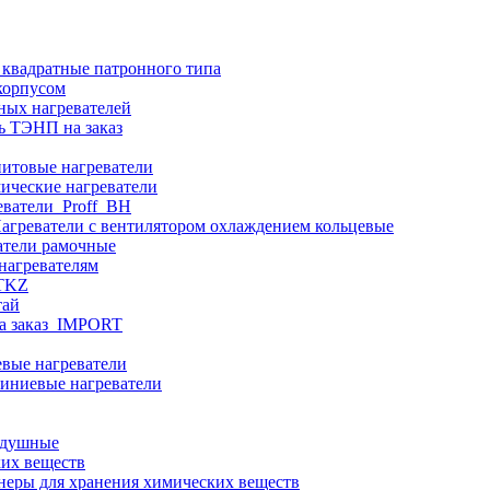
 квадратные патронного типа
корпусом
ных нагревателей
ь ТЭНП на заказ
итовые нагреватели
ические нагреватели
еватели_Proff_BH
агреватели с вентилятором охлаждением кольцевые
атели рамочные
нагревателям
ITKZ
тай
а заказ_IMPORT
вые нагреватели
иниевые нагреватели
здушные
ких веществ
неры для хранения химических веществ