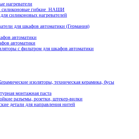
ые нагреватели
и силиконовые гибкие_НАШИ
 для силиконовых нагревателей
атели для шкафов автоматики (Германия)
кафов автоматики
афов автоматики
ляторы с фильтром для шкафов автоматики
Керамические изоляторы, техническая керамика, бусы
турная монтажная паста
ойкие разъемы, розетки, штекер-вилки
кие детали для направления нитей