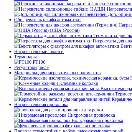
Плоские силиконов
Нагревател
Доп. опции
Обогреватель шкафа автоматики
Нагрев
ОША (Россия)
Термостаты для ш
Гигростаты для шк
Венти
Нагревательные шланги
Термопары
PT100
Регуляторы, реле
Материалы для нагревательных элементов
Клеммные колодки
Высокотемпера
Термост
Керамичес
Нагревательная проволока
проволока для резки
Нихромовая проволока
Вольфрамовая проволока
фехралевая проволока
Провода термостойкие, кабель высокотемпературный