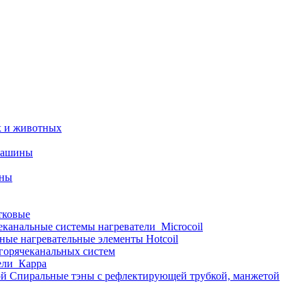
х и животных
машины
ины
тковые
еканальные системы нагреватели_Microcoil
ные нагревательные элементы Hotcoil
 горячеканальных систем
ели_Карра
Спиральные тэны с рефлектирующей трубкой, манжетой