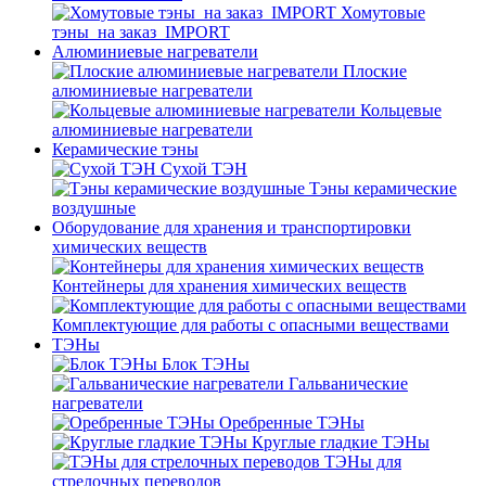
Хомутовые
тэны_на заказ_IMPORT
Алюминиевые нагреватели
Плоские
алюминиевые нагреватели
Кольцевые
алюминиевые нагреватели
Керамические тэны
Сухой ТЭН
Тэны керамические
воздушные
Оборудование для хранения и транспортировки
химических веществ
Контейнеры для хранения химических веществ
Комплектующие для работы с опасными веществами
ТЭНы
Блок ТЭНы
Гальванические
нагреватели
Оребренные ТЭНы
Круглые гладкие ТЭНы
ТЭНы для
стрелочных переводов