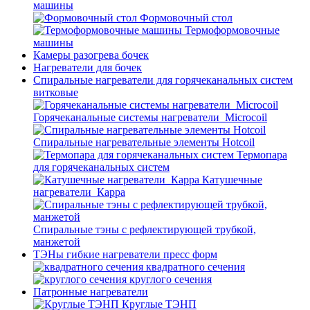
машины
Формовочный стол
Термоформовочные
машины
Камеры разогрева бочек
Нагреватели для бочек
Спиральные нагреватели для горячеканальных систем
витковые
Горячеканальные системы нагреватели_Microcoil
Спиральные нагревательные элементы Hotcoil
Термопара
для горячеканальных систем
Катушечные
нагреватели_Карра
Спиральные тэны с рефлектирующей трубкой,
манжетой
ТЭНы гибкие нагреватели пресс форм
квадратного сечения
круглого сечения
Патронные нагреватели
Круглые ТЭНП