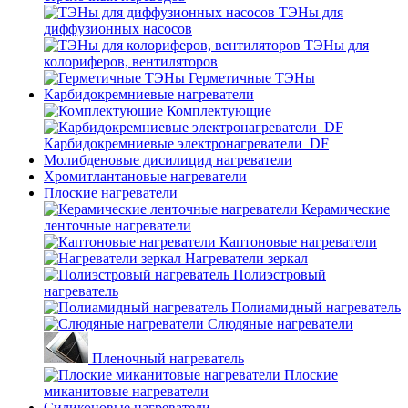
ТЭНы для
диффузионных насосов
ТЭНы для
колориферов, вентиляторов
Герметичные ТЭНы
Карбидокремниевые нагреватели
Комплектующие
Карбидокремниевые электронагреватели_DF
Молибденовые дисилицид нагреватели
Хромитлантановые нагреватели
Плоские нагреватели
Керамические
ленточные нагреватели
Каптоновые нагреватели
Нагреватели зеркал
Полиэстровый
нагреватель
Полиамидный нагреватель
Слюдяные нагреватели
Пленочный нагреватель
Плоские
миканитовые нагреватели
Силиконовые нагреватели