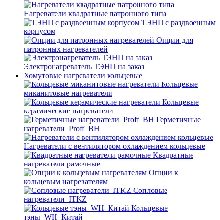
Нагреватели квадратные патронного типа
ТЭНП с раздвоенным
корпусом
Опции для
патронных нагревателей
Электронагреватель ТЭНП на заказ
Хомутовые нагреватели кольцевые
Кольцевые
миканитовые нагреватели
Кольцевые
керамические нагреватели
Герметичные
нагреватели_Proff_BH
Нагреватели с вентилятором охлаждением кольцевые
Квадратные
нагреватели рамочные
Опции к
кольцевым нагревателям
Cопловые
нагреватели_ITKZ
Кольцевые
тэны_WH_Китай