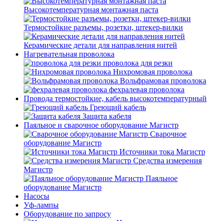
Высокотемпературная монтажная паста
Термостойкие разъемы, розетки, штекер-вилки
Керамические детали для направления нитей
Нагревательная проволока
проволока для резки
Нихромовая проволока
Вольфрамовая проволока
фехралевая проволока
Провода термостойкие, кабель высокотемпературный
Греющий кабель
Защита кабеля
Паяльное и сварочное оборудование Магистр
Сварочное
оборудование Магистр
Источники тока Магистр
Средства измерения
Магистр
Паяльное
оборудование Магистр
Насосы
Уф-лампы
Оборудование по запросу