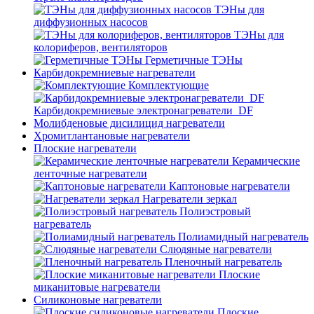
ТЭНы для
диффузионных насосов
ТЭНы для
колориферов, вентиляторов
Герметичные ТЭНы
Карбидокремниевые нагреватели
Комплектующие
Карбидокремниевые электронагреватели_DF
Молибденовые дисилицид нагреватели
Хромитлантановые нагреватели
Плоские нагреватели
Керамические
ленточные нагреватели
Каптоновые нагреватели
Нагреватели зеркал
Полиэстровый
нагреватель
Полиамидный нагреватель
Слюдяные нагреватели
Пленочный нагреватель
Плоские
миканитовые нагреватели
Силиконовые нагреватели
Плоские