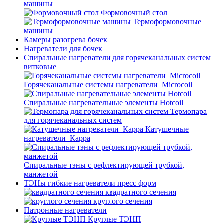
машины
Формовочный стол
Термоформовочные
машины
Камеры разогрева бочек
Нагреватели для бочек
Спиральные нагреватели для горячеканальных систем
витковые
Горячеканальные системы нагреватели_Microcoil
Спиральные нагревательные элементы Hotcoil
Термопара
для горячеканальных систем
Катушечные
нагреватели_Карра
Спиральные тэны с рефлектирующей трубкой,
манжетой
ТЭНы гибкие нагреватели пресс форм
квадратного сечения
круглого сечения
Патронные нагреватели
Круглые ТЭНП