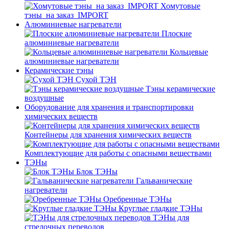
Хомутовые
тэны_на заказ_IMPORT
Алюминиевые нагреватели
Плоские
алюминиевые нагреватели
Кольцевые
алюминиевые нагреватели
Керамические тэны
Сухой ТЭН
Тэны керамические
воздушные
Оборудование для хранения и транспортировки
химических веществ
Контейнеры для хранения химических веществ
Комплектующие для работы с опасными веществами
ТЭНы
Блок ТЭНы
Гальванические
нагреватели
Оребренные ТЭНы
Круглые гладкие ТЭНы
ТЭНы для
стрелочных переводов