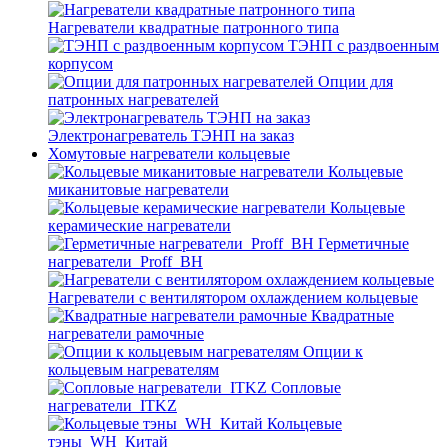
Нагреватели квадратные патронного типа
ТЭНП с раздвоенным
корпусом
Опции для
патронных нагревателей
Электронагреватель ТЭНП на заказ
Хомутовые нагреватели кольцевые
Кольцевые
миканитовые нагреватели
Кольцевые
керамические нагреватели
Герметичные
нагреватели_Proff_BH
Нагреватели с вентилятором охлаждением кольцевые
Квадратные
нагреватели рамочные
Опции к
кольцевым нагревателям
Cопловые
нагреватели_ITKZ
Кольцевые
тэны_WH_Китай