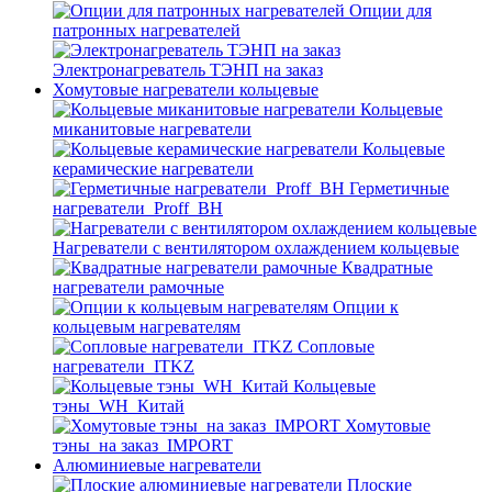
Опции для
патронных нагревателей
Электронагреватель ТЭНП на заказ
Хомутовые нагреватели кольцевые
Кольцевые
миканитовые нагреватели
Кольцевые
керамические нагреватели
Герметичные
нагреватели_Proff_BH
Нагреватели с вентилятором охлаждением кольцевые
Квадратные
нагреватели рамочные
Опции к
кольцевым нагревателям
Cопловые
нагреватели_ITKZ
Кольцевые
тэны_WH_Китай
Хомутовые
тэны_на заказ_IMPORT
Алюминиевые нагреватели
Плоские