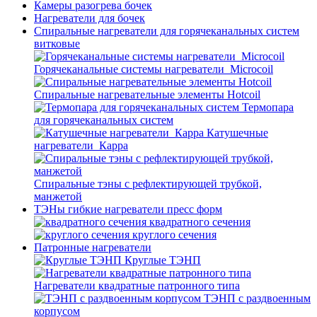
Камеры разогрева бочек
Нагреватели для бочек
Спиральные нагреватели для горячеканальных систем
витковые
Горячеканальные системы нагреватели_Microcoil
Спиральные нагревательные элементы Hotcoil
Термопара
для горячеканальных систем
Катушечные
нагреватели_Карра
Спиральные тэны с рефлектирующей трубкой,
манжетой
ТЭНы гибкие нагреватели пресс форм
квадратного сечения
круглого сечения
Патронные нагреватели
Круглые ТЭНП
Нагреватели квадратные патронного типа
ТЭНП с раздвоенным
корпусом