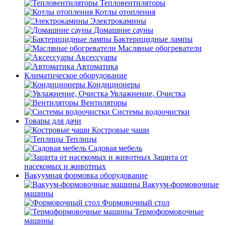
Тепловентиляторы
Котлы отопления
Электрокамины
Домашние сауны
Бактерицидные лампы
Масляные обогреватели
Аксессуары
Автоматика
Климатическое оборудование
Кондиционеры
Увлажнение, Очистка
Вентиляторы
Системы водоочистки
Товары для дачи
Костровые чаши
Теплицы
Садовая мебель
Защита от
насекомых и животных
Вакуумная формовка оборудование
Вакуум-формовочные
машины
Формовочный стол
Термоформовочные
машины