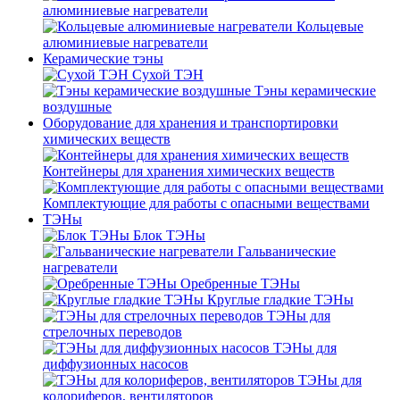
алюминиевые нагреватели
Кольцевые
алюминиевые нагреватели
Керамические тэны
Сухой ТЭН
Тэны керамические
воздушные
Оборудование для хранения и транспортировки
химических веществ
Контейнеры для хранения химических веществ
Комплектующие для работы с опасными веществами
ТЭНы
Блок ТЭНы
Гальванические
нагреватели
Оребренные ТЭНы
Круглые гладкие ТЭНы
ТЭНы для
стрелочных переводов
ТЭНы для
диффузионных насосов
ТЭНы для
колориферов, вентиляторов