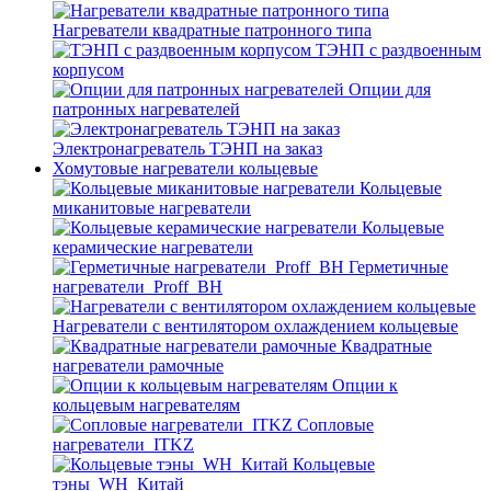
Нагреватели квадратные патронного типа
ТЭНП с раздвоенным
корпусом
Опции для
патронных нагревателей
Электронагреватель ТЭНП на заказ
Хомутовые нагреватели кольцевые
Кольцевые
миканитовые нагреватели
Кольцевые
керамические нагреватели
Герметичные
нагреватели_Proff_BH
Нагреватели с вентилятором охлаждением кольцевые
Квадратные
нагреватели рамочные
Опции к
кольцевым нагревателям
Cопловые
нагреватели_ITKZ
Кольцевые
тэны_WH_Китай