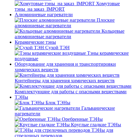
Хомутовые
тэны_на заказ_IMPORT
Алюминиевые нагреватели
Плоские
алюминиевые нагреватели
Кольцевые
алюминиевые нагреватели
Керамические тэны
Сухой ТЭН
Тэны керамические
воздушные
Оборудование для хранения и транспортировки
химических веществ
Контейнеры для хранения химических веществ
Комплектующие для работы с опасными веществами
ТЭНы
Блок ТЭНы
Гальванические
нагреватели
Оребренные ТЭНы
Круглые гладкие ТЭНы
ТЭНы для
стрелочных переводов