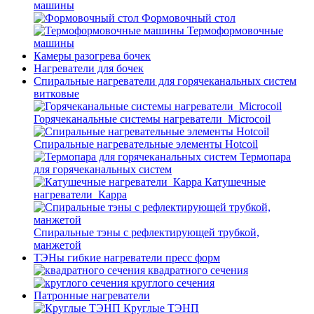
машины
Формовочный стол
Термоформовочные
машины
Камеры разогрева бочек
Нагреватели для бочек
Спиральные нагреватели для горячеканальных систем
витковые
Горячеканальные системы нагреватели_Microcoil
Спиральные нагревательные элементы Hotcoil
Термопара
для горячеканальных систем
Катушечные
нагреватели_Карра
Спиральные тэны с рефлектирующей трубкой,
манжетой
ТЭНы гибкие нагреватели пресс форм
квадратного сечения
круглого сечения
Патронные нагреватели
Круглые ТЭНП