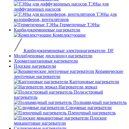
ТЭНы для
диффузионных насосов
ТЭНы для
колориферов, вентиляторов
Герметичные ТЭНы
Карбидокремниевые нагреватели
Комплектующие
Карбидокремниевые электронагреватели_DF
Молибденовые дисилицид нагреватели
Хромитлантановые нагреватели
Плоские нагреватели
Керамические
ленточные нагреватели
Каптоновые нагреватели
Нагреватели зеркал
Полиэстровый
нагреватель
Полиамидный нагреватель
Слюдяные нагреватели
Пленочный нагреватель
Плоские
миканитовые нагреватели
Силиконовые нагреватели