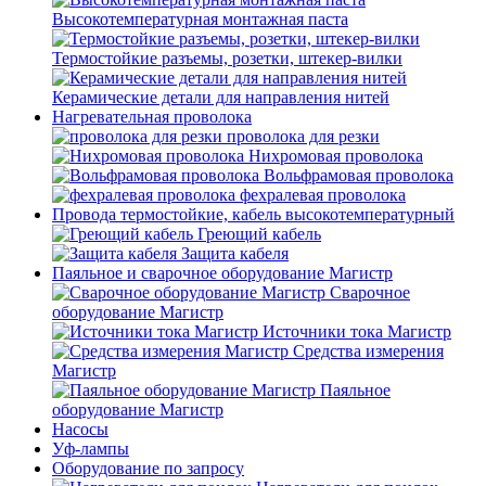
Высокотемпературная монтажная паста
Термостойкие разъемы, розетки, штекер-вилки
Керамические детали для направления нитей
Нагревательная проволока
проволока для резки
Нихромовая проволока
Вольфрамовая проволока
фехралевая проволока
Провода термостойкие, кабель высокотемпературный
Греющий кабель
Защита кабеля
Паяльное и сварочное оборудование Магистр
Сварочное
оборудование Магистр
Источники тока Магистр
Средства измерения
Магистр
Паяльное
оборудование Магистр
Насосы
Уф-лампы
Оборудование по запросу