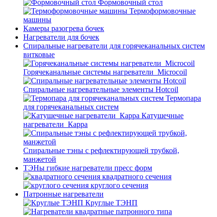
Формовочный стол
Термоформовочные
машины
Камеры разогрева бочек
Нагреватели для бочек
Спиральные нагреватели для горячеканальных систем
витковые
Горячеканальные системы нагреватели_Microcoil
Спиральные нагревательные элементы Hotcoil
Термопара
для горячеканальных систем
Катушечные
нагреватели_Карра
Спиральные тэны с рефлектирующей трубкой,
манжетой
ТЭНы гибкие нагреватели пресс форм
квадратного сечения
круглого сечения
Патронные нагреватели
Круглые ТЭНП