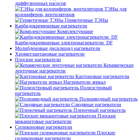
диффузионных насосов
ТЭНы для
колориферов, вентиляторов
Герметичные ТЭНы
Карбидокремниевые нагреватели
Комплектующие
Карбидокремниевые электронагреватели_DF
Молибденовые дисилицид нагреватели
Хромитлантановые нагреватели
Плоские нагреватели
Керамические
ленточные нагреватели
Каптоновые нагреватели
Нагреватели зеркал
Полиэстровый
нагреватель
Полиамидный нагреватель
Слюдяные нагреватели
Пленочный нагреватель
Плоские
миканитовые нагреватели
Силиконовые нагреватели
Плоские
силиконовые нагреватели