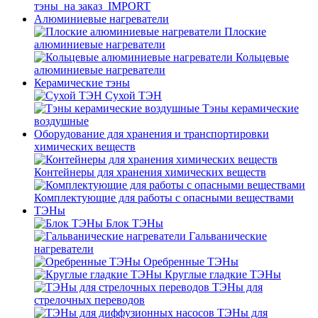
тэны_на заказ_IMPORT
Алюминиевые нагреватели
Плоские
алюминиевые нагреватели
Кольцевые
алюминиевые нагреватели
Керамические тэны
Сухой ТЭН
Тэны керамические
воздушные
Оборудование для хранения и транспортировки
химических веществ
Контейнеры для хранения химических веществ
Комплектующие для работы с опасными веществами
ТЭНы
Блок ТЭНы
Гальванические
нагреватели
Оребренные ТЭНы
Круглые гладкие ТЭНы
ТЭНы для
стрелочных переводов
ТЭНы для