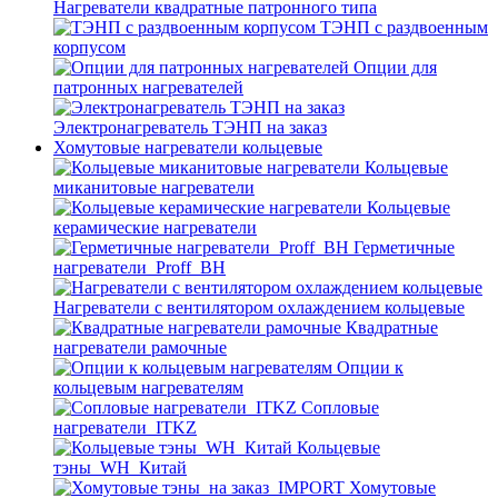
Нагреватели квадратные патронного типа
ТЭНП с раздвоенным
корпусом
Опции для
патронных нагревателей
Электронагреватель ТЭНП на заказ
Хомутовые нагреватели кольцевые
Кольцевые
миканитовые нагреватели
Кольцевые
керамические нагреватели
Герметичные
нагреватели_Proff_BH
Нагреватели с вентилятором охлаждением кольцевые
Квадратные
нагреватели рамочные
Опции к
кольцевым нагревателям
Cопловые
нагреватели_ITKZ
Кольцевые
тэны_WH_Китай
Хомутовые