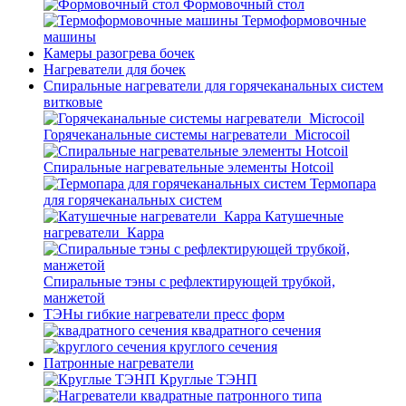
Формовочный стол
Термоформовочные
машины
Камеры разогрева бочек
Нагреватели для бочек
Спиральные нагреватели для горячеканальных систем
витковые
Горячеканальные системы нагреватели_Microcoil
Спиральные нагревательные элементы Hotcoil
Термопара
для горячеканальных систем
Катушечные
нагреватели_Карра
Спиральные тэны с рефлектирующей трубкой,
манжетой
ТЭНы гибкие нагреватели пресс форм
квадратного сечения
круглого сечения
Патронные нагреватели
Круглые ТЭНП