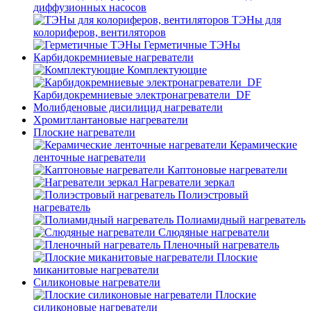
диффузионных насосов
ТЭНы для
колориферов, вентиляторов
Герметичные ТЭНы
Карбидокремниевые нагреватели
Комплектующие
Карбидокремниевые электронагреватели_DF
Молибденовые дисилицид нагреватели
Хромитлантановые нагреватели
Плоские нагреватели
Керамические
ленточные нагреватели
Каптоновые нагреватели
Нагреватели зеркал
Полиэстровый
нагреватель
Полиамидный нагреватель
Слюдяные нагреватели
Пленочный нагреватель
Плоские
миканитовые нагреватели
Силиконовые нагреватели
Плоские
силиконовые нагреватели