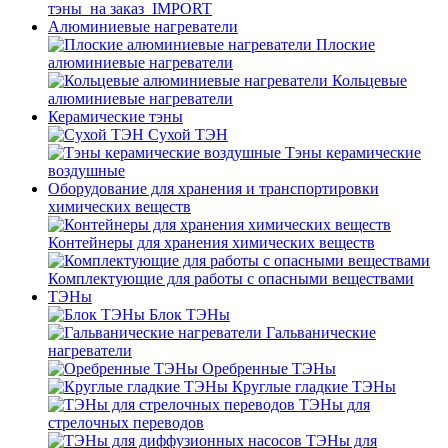
тэны_на заказ_IMPORT
Алюминиевые нагреватели
Плоские
алюминиевые нагреватели
Кольцевые
алюминиевые нагреватели
Керамические тэны
Сухой ТЭН
Тэны керамические
воздушные
Оборудование для хранения и транспортировки
химических веществ
Контейнеры для хранения химических веществ
Комплектующие для работы с опасными веществами
ТЭНы
Блок ТЭНы
Гальванические
нагреватели
Оребренные ТЭНы
Круглые гладкие ТЭНы
ТЭНы для
стрелочных переводов
ТЭНы для