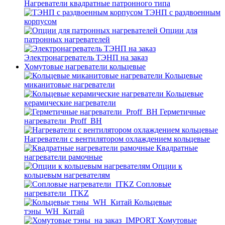
Нагреватели квадратные патронного типа
ТЭНП с раздвоенным
корпусом
Опции для
патронных нагревателей
Электронагреватель ТЭНП на заказ
Хомутовые нагреватели кольцевые
Кольцевые
миканитовые нагреватели
Кольцевые
керамические нагреватели
Герметичные
нагреватели_Proff_BH
Нагреватели с вентилятором охлаждением кольцевые
Квадратные
нагреватели рамочные
Опции к
кольцевым нагревателям
Cопловые
нагреватели_ITKZ
Кольцевые
тэны_WH_Китай
Хомутовые