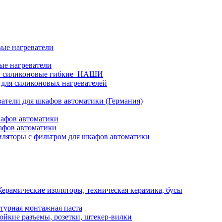
ые нагреватели
ые нагреватели
и силиконовые гибкие_НАШИ
 для силиконовых нагревателей
атели для шкафов автоматики (Германия)
кафов автоматики
афов автоматики
ляторы с фильтром для шкафов автоматики
Керамические изоляторы, техническая керамика, бусы
турная монтажная паста
ойкие разъемы, розетки, штекер-вилки