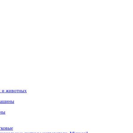
х и животных
машины
ины
тковые