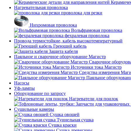
Керамичес
Нагревательная проволока
проволока для резки
Нихромовая проволока
Вольфрамовая проволока
фехралевая проволока
Провода термостойкие, кабель высокотемпературный
Греющий кабель
Защита кабеля
Паяльное и сварочное оборудование Магистр
Сварочное оборудов
Источники тока Магистр
Средства измерения Маг
Паяльное оборудован
Насосы
Уф-лампы
Оборудование по запросу
Нагреватели для поилок
Сушильные камеры
Сушка овощей
Туннельная сушка
Сушка краски
Сушка древесины