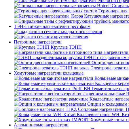
Горяч
Спираль
Термопара для
Катушечные нагреват
ТЭНы гибкие нагреватели пресс форм
квадратного сечения
круглого сечения
Патронные нагреватели
Круглые ТЭНП
Нагреватели
ТЭНП с раздвоенным 
Опции для патрон
Электронагревател
Хомутовые нагреватели кольцевые
Кольцевые микан
Кольцевые керам
Герметичные нагр
Н
Квадратные нагрев
Опции к кольцевым 
Cопловые нагреватели_
Кольцевые тэны_WH_Ки
Хомутовые тэны_н
Алюминиевые нагреватели