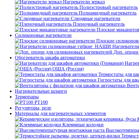
Нагреватели зеркал
Полиэстровый нагреватель
Полиамидный нагреватель
Слюдяные нагреватели
Пленочный нагреватель
Плоские миканитов
Силиконовые нагреватели
Плоские силиконов
Нагревател
Доп. опции
Обогреватель шкафа автоматики
Нагрев
ОША (Россия)
Термостаты для ш
Гигростаты для шк
Венти
Нагревательные шланги
Термопары
PT100
Регуляторы, реле
Материалы для нагревательных элементов
Клеммные колодки
Высокотемпера
Термост