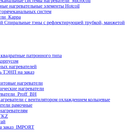
еканальные системы нагреватели_Microcoil
ные нагревательные элементы Hotcoil
 горячеканальных систем
ели_Карра
Спиральные тэны с рефлектирующей трубкой, манжетой
 квадратные патронного типа
корпусом
ных нагревателей
ь ТЭНП на заказ
итовые нагреватели
ические нагреватели
еватели_Proff_BH
агреватели с вентилятором охлаждением кольцевые
атели рамочные
нагревателям
ITKZ
тай
а заказ_IMPORT