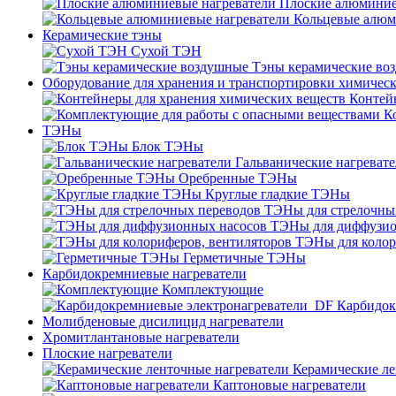
Плоские алюминие
Кольцевые алюм
Керамические тэны
Сухой ТЭН
Тэны керамические во
Оборудование для хранения и транспортировки химичес
Контей
К
ТЭНы
Блок ТЭНы
Гальванические нагреват
Оребренные ТЭНы
Круглые гладкие ТЭНы
ТЭНы для стрелочны
ТЭНы для диффузио
ТЭНы для колор
Герметичные ТЭНы
Карбидокремниевые нагреватели
Комплектующие
Карбидок
Молибденовые дисилицид нагреватели
Хромитлантановые нагреватели
Плоские нагреватели
Керамические ле
Каптоновые нагреватели