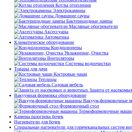
Котлы отопления
Электрокамины
Домашние сауны
Бактерицидные лампы
Масляные обогреватели
Аксессуары
Автоматика
Климатическое оборудование
Кондиционеры
Увлажнение, Очистка
Вентиляторы
Системы водоочистки
Товары для дачи
Костровые чаши
Теплицы
Садовая мебель
Защита от насекомы
Вакуумная формовка оборудование
Вакуум-формовочные 
Формовочный стол
Термоформовочные маш
Камеры разогрева бочек
Нагреватели для бочек
Спиральные нагреватели для горячеканальных систем ви