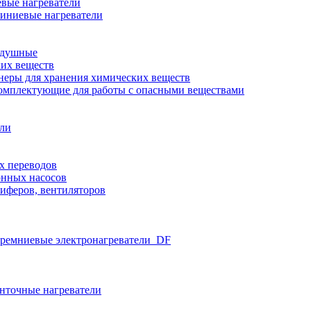
вые нагреватели
иниевые нагреватели
здушные
ких веществ
неры для хранения химических веществ
омплектующие для работы с опасными веществами
ели
х переводов
нных насосов
иферов, вентиляторов
ремниевые электронагреватели_DF
нточные нагреватели