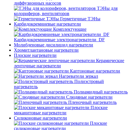
диффузионных насосов
ТЭНы для
колориферов, вентиляторов
Герметичные ТЭНы
Карбидокремниевые нагреватели
Комплектующие
Карбидокремниевые электронагреватели_DF
Молибденовые дисилицид нагреватели
Хромитлантановые нагреватели
Плоские нагреватели
Керамические
ленточные нагреватели
Каптоновые нагреватели
Нагреватели зеркал
Полиэстровый
нагреватель
Полиамидный нагреватель
Слюдяные нагреватели
Пленочный нагреватель
Плоские
миканитовые нагреватели
Силиконовые нагреватели
Плоские
силиконовые нагреватели