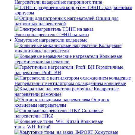
Нагреватели квадратные патронного типа
ТЭНП с раздвоенным
корпусом
Опции для
патронных нагревателей
Электронагреватель ТЭНП на заказ
Хомутовые нагреватели кольцевые
Кольцевые
миканитовые нагреватели
Кольцевые
керамические нагреватели
Герметичные
нагреватели_Proff_BH
Нагреватели с вентилятором охлаждением кольцевые
Квадратные
нагреватели рамочные
Опции к
кольцевым нагревателям
Cопловые
нагреватели_ITKZ
Кольцевые
тэны_WH_Китай
Хомутовые