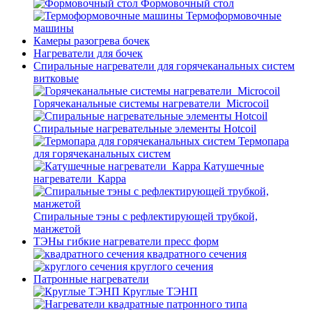
Формовочный стол
Термоформовочные
машины
Камеры разогрева бочек
Нагреватели для бочек
Спиральные нагреватели для горячеканальных систем
витковые
Горячеканальные системы нагреватели_Microcoil
Спиральные нагревательные элементы Hotcoil
Термопара
для горячеканальных систем
Катушечные
нагреватели_Карра
Спиральные тэны с рефлектирующей трубкой,
манжетой
ТЭНы гибкие нагреватели пресс форм
квадратного сечения
круглого сечения
Патронные нагреватели
Круглые ТЭНП