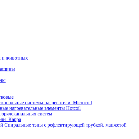
х и животных
машины
ины
тковые
еканальные системы нагреватели_Microcoil
ные нагревательные элементы Hotcoil
 горячеканальных систем
ели_Карра
Спиральные тэны с рефлектирующей трубкой, манжетой