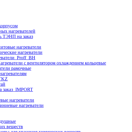
корпусом
ных нагревателей
ь ТЭНП на заказ
итовые нагреватели
ические нагреватели
еватели_Proff_BH
агреватели с вентилятором охлаждением кольцевые
атели рамочные
нагревателям
ITKZ
тай
а заказ_IMPORT
вые нагреватели
иниевые нагреватели
здушные
ких веществ
неры для хранения химических веществ