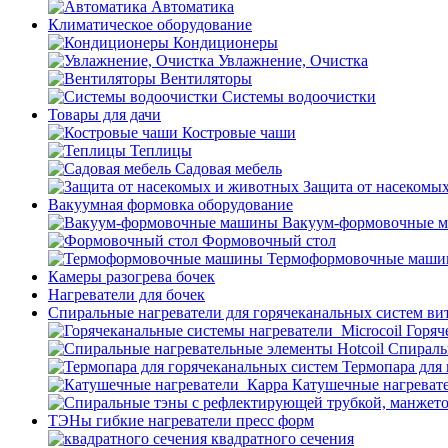
Автоматика
Климатическое оборудование
Кондиционеры
Увлажнение, Очистка
Вентиляторы
Системы водоочистки
Товары для дачи
Костровые чаши
Теплицы
Садовая мебель
Защита от насекомы
Вакуумная формовка оборудование
Вакуум-формовочные 
Формовочный стол
Термоформовочные маш
Камеры разогрева бочек
Нагреватели для бочек
Спиральные нагреватели для горячеканальных систем ви
Горяч
Спираль
Термопара для
Катушечные нагреват
ТЭНы гибкие нагреватели пресс форм
квадратного сечения