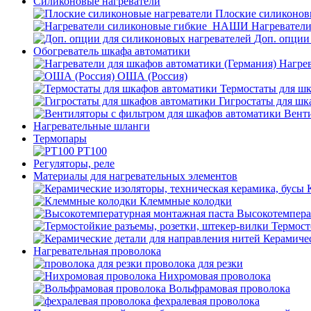
Силиконовые нагреватели
Плоские силиконов
Нагревател
Доп. опции
Обогреватель шкафа автоматики
Нагрев
ОША (Россия)
Термостаты для ш
Гигростаты для шк
Венти
Нагревательные шланги
Термопары
PT100
Регуляторы, реле
Материалы для нагревательных элементов
Клеммные колодки
Высокотемпера
Термост
Керамичес
Нагревательная проволока
проволока для резки
Нихромовая проволока
Вольфрамовая проволока
фехралевая проволока