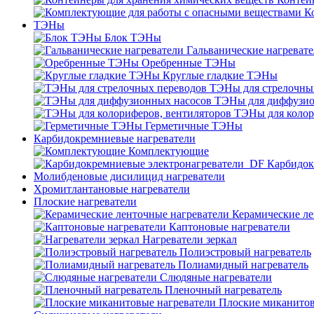
К
ТЭНы
Блок ТЭНы
Гальванические нагреват
Оребренные ТЭНы
Круглые гладкие ТЭНы
ТЭНы для стрелочны
ТЭНы для диффузио
ТЭНы для колор
Герметичные ТЭНы
Карбидокремниевые нагреватели
Комплектующие
Карбидок
Молибденовые дисилицид нагреватели
Хромитлантановые нагреватели
Плоские нагреватели
Керамические ле
Каптоновые нагреватели
Нагреватели зеркал
Полиэстровый нагреватель
Полиамидный нагреватель
Слюдяные нагреватели
Пленочный нагреватель
Плоские миканитов