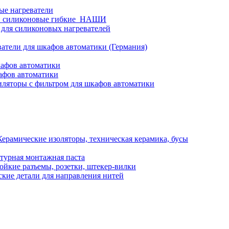
ые нагреватели
и силиконовые гибкие_НАШИ
 для силиконовых нагревателей
атели для шкафов автоматики (Германия)
кафов автоматики
афов автоматики
ляторы с фильтром для шкафов автоматики
Керамические изоляторы, техническая керамика, бусы
турная монтажная паста
ойкие разъемы, розетки, штекер-вилки
кие детали для направления нитей