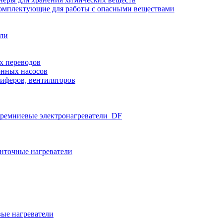
омплектующие для работы с опасными веществами
ели
х переводов
нных насосов
иферов, вентиляторов
ремниевые электронагреватели_DF
нточные нагреватели
ые нагреватели