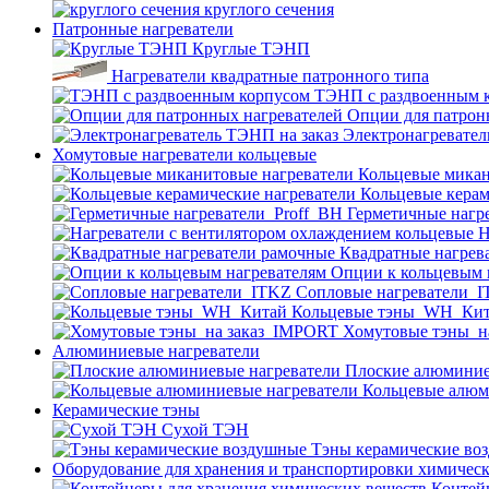
круглого сечения
Патронные нагреватели
Круглые ТЭНП
Нагреватели квадратные патронного типа
ТЭНП с раздвоенным 
Опции для патрон
Электронагревател
Хомутовые нагреватели кольцевые
Кольцевые микан
Кольцевые керам
Герметичные нагр
Н
Квадратные нагрев
Опции к кольцевым 
Cопловые нагреватели_
Кольцевые тэны_WH_Ки
Хомутовые тэны_н
Алюминиевые нагреватели
Плоские алюминие
Кольцевые алюм
Керамические тэны
Сухой ТЭН
Тэны керамические во
Оборудование для хранения и транспортировки химичес
Контей