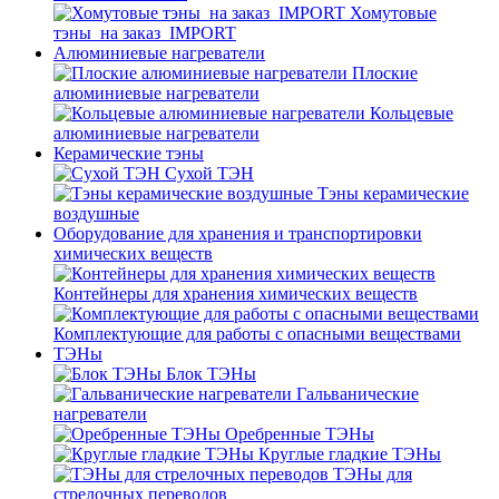
Хомутовые
тэны_на заказ_IMPORT
Алюминиевые нагреватели
Плоские
алюминиевые нагреватели
Кольцевые
алюминиевые нагреватели
Керамические тэны
Сухой ТЭН
Тэны керамические
воздушные
Оборудование для хранения и транспортировки
химических веществ
Контейнеры для хранения химических веществ
Комплектующие для работы с опасными веществами
ТЭНы
Блок ТЭНы
Гальванические
нагреватели
Оребренные ТЭНы
Круглые гладкие ТЭНы
ТЭНы для
стрелочных переводов