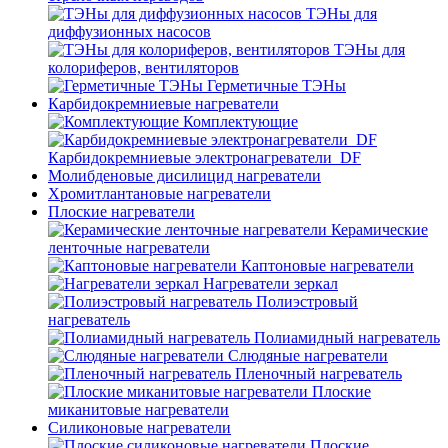
ТЭНы для
диффузионных насосов
ТЭНы для
колориферов, вентиляторов
Герметичные ТЭНы
Карбидокремниевые нагреватели
Комплектующие
Карбидокремниевые электронагреватели_DF
Молибденовые дисилицид нагреватели
Хромитлантановые нагреватели
Плоские нагреватели
Керамические
ленточные нагреватели
Каптоновые нагреватели
Нагреватели зеркал
Полиэстровый
нагреватель
Полиамидный нагреватель
Слюдяные нагреватели
Пленочный нагреватель
Плоские
миканитовые нагреватели
Силиконовые нагреватели
Плоские