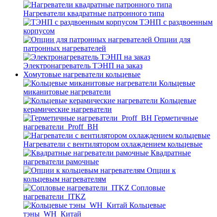
Нагреватели квадратные патронного типа
ТЭНП с раздвоенным
корпусом
Опции для
патронных нагревателей
Электронагреватель ТЭНП на заказ
Хомутовые нагреватели кольцевые
Кольцевые
миканитовые нагреватели
Кольцевые
керамические нагреватели
Герметичные
нагреватели_Proff_BH
Нагреватели с вентилятором охлаждением кольцевые
Квадратные
нагреватели рамочные
Опции к
кольцевым нагревателям
Cопловые
нагреватели_ITKZ
Кольцевые
тэны_WH_Китай