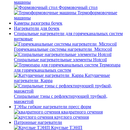
машины
Формовочный стол
Термоформовочные
машины
Камеры разогрева бочек
Нагреватели для бочек
Спиральные нагреватели для горячеканальных систем
витковые
Горячеканальные системы нагреватели_Microcoil
Спиральные нагревательные элементы Hotcoil
Термопара
для горячеканальных систем
Катушечные
нагреватели_Карра
Спиральные тэны с рефлектирующей трубкой,
манжетой
ТЭНы гибкие нагреватели пресс форм
квадратного сечения
круглого сечения
Патронные нагреватели
Круглые ТЭНП