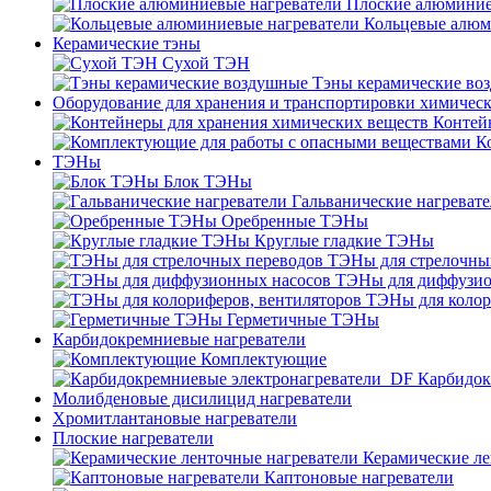
Плоские алюминие
Кольцевые алюм
Керамические тэны
Сухой ТЭН
Тэны керамические во
Оборудование для хранения и транспортировки химичес
Контей
К
ТЭНы
Блок ТЭНы
Гальванические нагреват
Оребренные ТЭНы
Круглые гладкие ТЭНы
ТЭНы для стрелочны
ТЭНы для диффузио
ТЭНы для колор
Герметичные ТЭНы
Карбидокремниевые нагреватели
Комплектующие
Карбидок
Молибденовые дисилицид нагреватели
Хромитлантановые нагреватели
Плоские нагреватели
Керамические ле
Каптоновые нагреватели