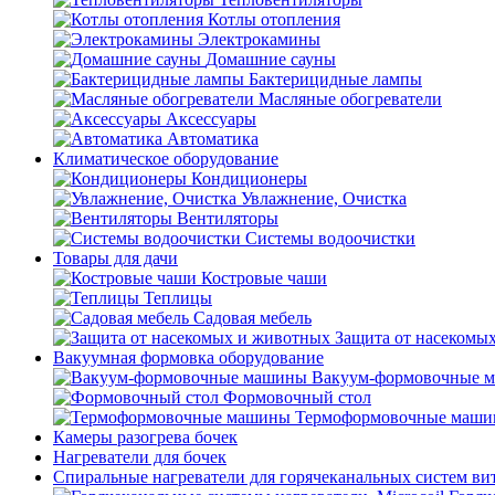
Котлы отопления
Электрокамины
Домашние сауны
Бактерицидные лампы
Масляные обогреватели
Аксессуары
Автоматика
Климатическое оборудование
Кондиционеры
Увлажнение, Очистка
Вентиляторы
Системы водоочистки
Товары для дачи
Костровые чаши
Теплицы
Садовая мебель
Защита от насекомы
Вакуумная формовка оборудование
Вакуум-формовочные 
Формовочный стол
Термоформовочные маш
Камеры разогрева бочек
Нагреватели для бочек
Спиральные нагреватели для горячеканальных систем ви