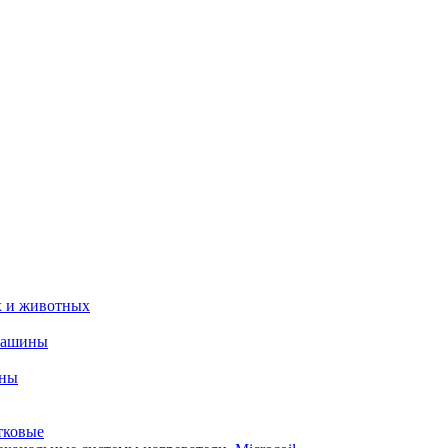
х и животных
машины
ины
тковые