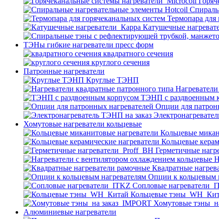
Горяч
Спираль
Термопара для
Катушечные нагреват
ТЭНы гибкие нагреватели пресс форм
квадратного сечения
круглого сечения
Патронные нагреватели
Круглые ТЭНП
Нагреватели
ТЭНП с раздвоенным 
Опции для патрон
Электронагревател
Хомутовые нагреватели кольцевые
Кольцевые микан
Кольцевые керам
Герметичные нагр
Н
Квадратные нагрев
Опции к кольцевым 
Cопловые нагреватели_
Кольцевые тэны_WH_Ки
Хомутовые тэны_н
Алюминиевые нагреватели