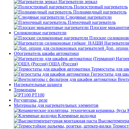
Нагреватели зеркал
Полиэстровый нагреватель
Полиамидный нагреватель
Слюдяные нагреватели
Пленочный нагреватель
Плоские миканитов
Силиконовые нагреватели
Плоские силиконов
Нагревател
Доп. опции
Обогреватель шкафа автоматики
Нагрев
ОША (Россия)
Термостаты для ш
Гигростаты для шк
Венти
Нагревательные шланги
Термопары
PT100
Регуляторы, реле
Материалы для нагревательных элементов
Клеммные колодки
Высокотемпера
Термост