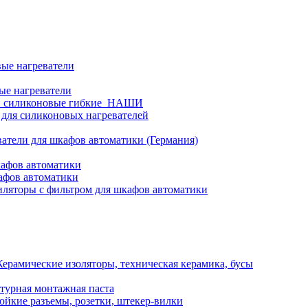
ые нагреватели
ые нагреватели
и силиконовые гибкие_НАШИ
 для силиконовых нагревателей
атели для шкафов автоматики (Германия)
кафов автоматики
афов автоматики
ляторы с фильтром для шкафов автоматики
Керамические изоляторы, техническая керамика, бусы
турная монтажная паста
ойкие разъемы, розетки, штекер-вилки