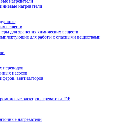
вые нагреватели
иниевые нагреватели
здушные
ких веществ
неры для хранения химических веществ
омплектующие для работы с опасными веществами
ели
х переводов
нных насосов
иферов, вентиляторов
ремниевые электронагреватели_DF
нточные нагреватели