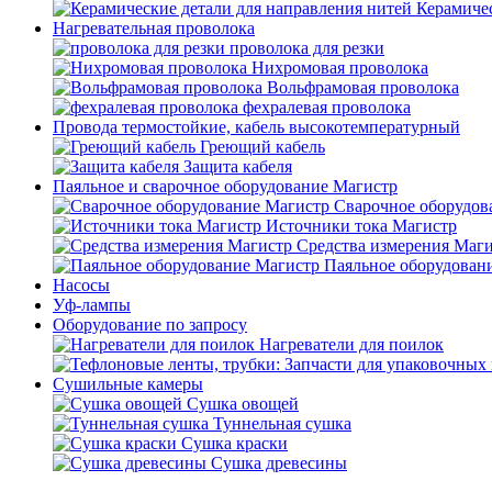
Керамичес
Нагревательная проволока
проволока для резки
Нихромовая проволока
Вольфрамовая проволока
фехралевая проволока
Провода термостойкие, кабель высокотемпературный
Греющий кабель
Защита кабеля
Паяльное и сварочное оборудование Магистр
Сварочное оборудов
Источники тока Магистр
Средства измерения Маг
Паяльное оборудован
Насосы
Уф-лампы
Оборудование по запросу
Нагреватели для поилок
Сушильные камеры
Сушка овощей
Туннельная сушка
Сушка краски
Сушка древесины