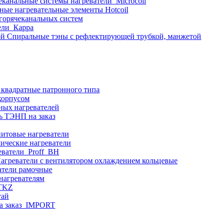
еканальные системы нагреватели_Microcoil
ные нагревательные элементы Hotcoil
 горячеканальных систем
ели_Карра
Спиральные тэны с рефлектирующей трубкой, манжетой
 квадратные патронного типа
корпусом
ных нагревателей
ь ТЭНП на заказ
итовые нагреватели
ические нагреватели
еватели_Proff_BH
агреватели с вентилятором охлаждением кольцевые
атели рамочные
нагревателям
ITKZ
тай
а заказ_IMPORT