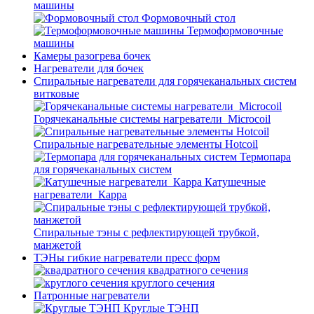
машины
Формовочный стол
Термоформовочные
машины
Камеры разогрева бочек
Нагреватели для бочек
Спиральные нагреватели для горячеканальных систем
витковые
Горячеканальные системы нагреватели_Microcoil
Спиральные нагревательные элементы Hotcoil
Термопара
для горячеканальных систем
Катушечные
нагреватели_Карра
Спиральные тэны с рефлектирующей трубкой,
манжетой
ТЭНы гибкие нагреватели пресс форм
квадратного сечения
круглого сечения
Патронные нагреватели
Круглые ТЭНП