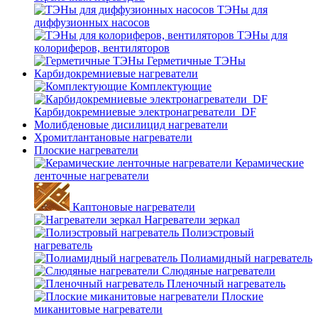
ТЭНы для
диффузионных насосов
ТЭНы для
колориферов, вентиляторов
Герметичные ТЭНы
Карбидокремниевые нагреватели
Комплектующие
Карбидокремниевые электронагреватели_DF
Молибденовые дисилицид нагреватели
Хромитлантановые нагреватели
Плоские нагреватели
Керамические
ленточные нагреватели
Каптоновые нагреватели
Нагреватели зеркал
Полиэстровый
нагреватель
Полиамидный нагреватель
Слюдяные нагреватели
Пленочный нагреватель
Плоские
миканитовые нагреватели