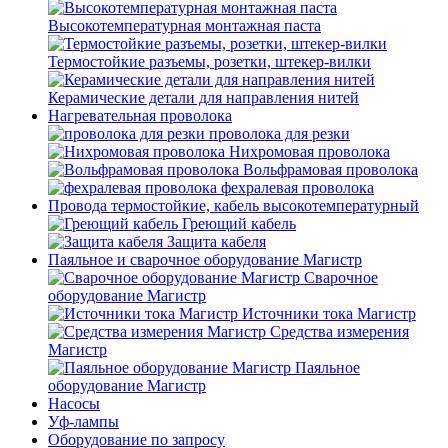
Высокотемпературная монтажная паста
Термостойкие разъемы, розетки, штекер-вилки
Керамические детали для направления нитей
Нагревательная проволока
проволока для резки
Нихромовая проволока
Вольфрамовая проволока
фехралевая проволока
Провода термостойкие, кабель высокотемпературный
Греющий кабель
Защита кабеля
Паяльное и сварочное оборудование Магистр
Сварочное
оборудование Магистр
Источники тока Магистр
Средства измерения
Магистр
Паяльное
оборудование Магистр
Насосы
Уф-лампы
Оборудование по запросу