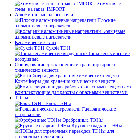
Хомутовые
тэны_на заказ_IMPORT
Алюминиевые нагреватели
Плоские
алюминиевые нагреватели
Кольцевые
алюминиевые нагреватели
Керамические тэны
Сухой ТЭН
Тэны керамические
воздушные
Оборудование для хранения и транспортировки
химических веществ
Контейнеры для хранения химических веществ
Комплектующие для работы с опасными веществами
ТЭНы
Блок ТЭНы
Гальванические
нагреватели
Оребренные ТЭНы
Круглые гладкие ТЭНы
ТЭНы для
стрелочных переводов