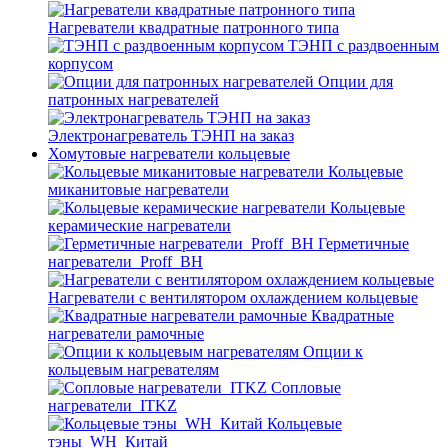
Нагреватели квадратные патронного типа
ТЭНП с раздвоенным
корпусом
Опции для
патронных нагревателей
Электронагреватель ТЭНП на заказ
Хомутовые нагреватели кольцевые
Кольцевые
миканитовые нагреватели
Кольцевые
керамические нагреватели
Герметичные
нагреватели_Proff_BH
Нагреватели с вентилятором охлаждением кольцевые
Квадратные
нагреватели рамочные
Опции к
кольцевым нагревателям
Cопловые
нагреватели_ITKZ
Кольцевые
тэны_WH_Китай