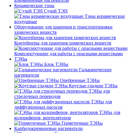
алюминиевые нагреватели
Керамические тэны
Сухой ТЭН
Тэны керамические
воздушные
Оборудование для хранения и транспортировки
химических веществ
Контейнеры для хранения химических веществ
Комплектующие для работы с опасными веществами
ТЭНы
Блок ТЭНы
Гальванические
нагреватели
Оребренные ТЭНы
Круглые гладкие ТЭНы
ТЭНы для
стрелочных переводов
ТЭНы для
диффузионных насосов
ТЭНы для
колориферов, вентиляторов
Герметичные ТЭНы
Карбидокремниевые нагреватели