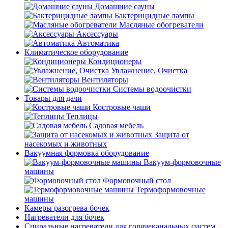
Домашние сауны
Бактерицидные лампы
Масляные обогреватели
Аксессуары
Автоматика
Климатическое оборудование
Кондиционеры
Увлажнение, Очистка
Вентиляторы
Системы водоочистки
Товары для дачи
Костровые чаши
Теплицы
Садовая мебель
Защита от
насекомых и животных
Вакуумная формовка оборудование
Вакуум-формовочные
машины
Формовочный стол
Термоформовочные
машины
Камеры разогрева бочек
Нагреватели для бочек
Спиральные нагреватели для горячеканальных систем