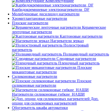
Комплектующие
Карбидокремниевые электронагреватели_DF
Молибденовые дисилицид нагреватели
Хромитлантановые нагреватели
Плоские нагреватели
Керамические
ленточные нагреватели
Каптоновые нагреватели
Нагреватели зеркал
Полиэстровый
нагреватель
Полиамидный нагреватель
Слюдяные нагреватели
Пленочный нагреватель
Плоские
миканитовые нагреватели
Силиконовые нагреватели
Плоские
силиконовые нагреватели
Нагреватели силиконовые гибкие_НАШИ
Доп.
опции для силиконовых нагревателей
Обогреватель шкафа автоматики