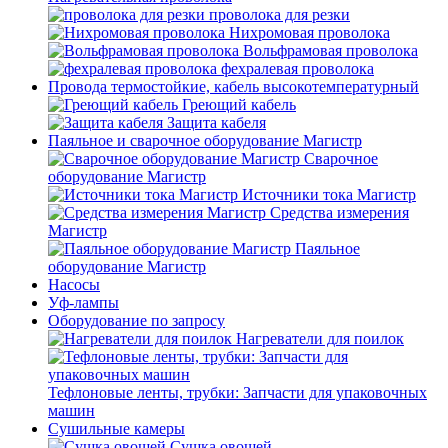
проволока для резки
Нихромовая проволока
Вольфрамовая проволока
фехралевая проволока
Провода термостойкие, кабель высокотемпературный
Греющий кабель
Защита кабеля
Паяльное и сварочное оборудование Магистр
Сварочное
оборудование Магистр
Источники тока Магистр
Средства измерения
Магистр
Паяльное
оборудование Магистр
Насосы
Уф-лампы
Оборудование по запросу
Нагреватели для поилок
Тефлоновые ленты, трубки: Запчасти для упаковочных
машин
Сушильные камеры
Сушка овощей