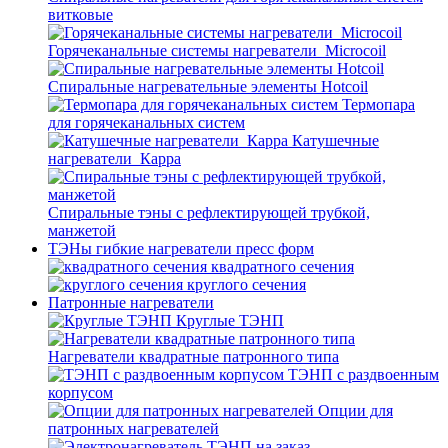
витковые
Горячеканальные системы нагреватели_Microcoil
Спиральные нагревательные элементы Hotcoil
Термопара
для горячеканальных систем
Катушечные
нагреватели_Карра
Спиральные тэны с рефлектирующей трубкой,
манжетой
ТЭНы гибкие нагреватели пресс форм
квадратного сечения
круглого сечения
Патронные нагреватели
Круглые ТЭНП
Нагреватели квадратные патронного типа
ТЭНП с раздвоенным
корпусом
Опции для
патронных нагревателей