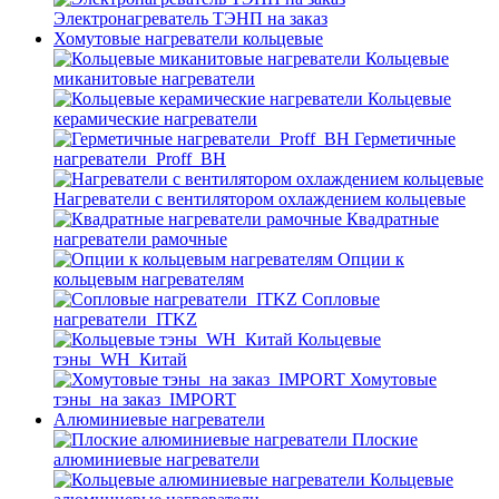
Электронагреватель ТЭНП на заказ
Хомутовые нагреватели кольцевые
Кольцевые
миканитовые нагреватели
Кольцевые
керамические нагреватели
Герметичные
нагреватели_Proff_BH
Нагреватели с вентилятором охлаждением кольцевые
Квадратные
нагреватели рамочные
Опции к
кольцевым нагревателям
Cопловые
нагреватели_ITKZ
Кольцевые
тэны_WH_Китай
Хомутовые
тэны_на заказ_IMPORT
Алюминиевые нагреватели
Плоские
алюминиевые нагреватели
Кольцевые