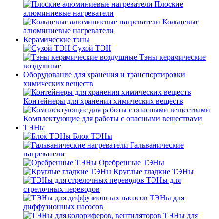
Плоские
алюминиевые нагреватели
Кольцевые
алюминиевые нагреватели
Керамические тэны
Сухой ТЭН
Тэны керамические
воздушные
Оборудование для хранения и транспортировки
химических веществ
Контейнеры для хранения химических веществ
Комплектующие для работы с опасными веществами
ТЭНы
Блок ТЭНы
Гальванические
нагреватели
Оребренные ТЭНы
Круглые гладкие ТЭНы
ТЭНы для
стрелочных переводов
ТЭНы для
диффузионных насосов
ТЭНы для