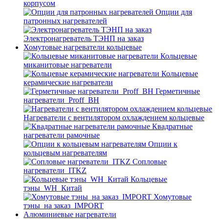
корпусом
Опции для
патронных нагревателей
Электронагреватель ТЭНП на заказ
Хомутовые нагреватели кольцевые
Кольцевые
миканитовые нагреватели
Кольцевые
керамические нагреватели
Герметичные
нагреватели_Proff_BH
Нагреватели с вентилятором охлаждением кольцевые
Квадратные
нагреватели рамочные
Опции к
кольцевым нагревателям
Cопловые
нагреватели_ITKZ
Кольцевые
тэны_WH_Китай
Хомутовые
тэны_на заказ_IMPORT
Алюминиевые нагреватели