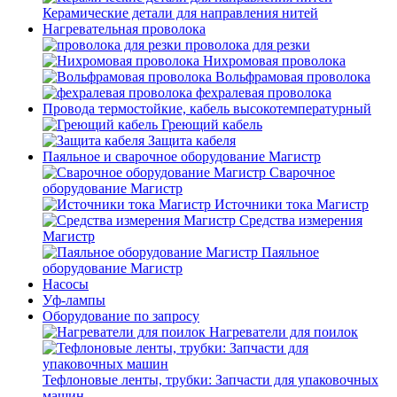
Керамические детали для направления нитей
Нагревательная проволока
проволока для резки
Нихромовая проволока
Вольфрамовая проволока
фехралевая проволока
Провода термостойкие, кабель высокотемпературный
Греющий кабель
Защита кабеля
Паяльное и сварочное оборудование Магистр
Сварочное
оборудование Магистр
Источники тока Магистр
Средства измерения
Магистр
Паяльное
оборудование Магистр
Насосы
Уф-лампы
Оборудование по запросу
Нагреватели для поилок
Тефлоновые ленты, трубки: Запчасти для упаковочных
машин