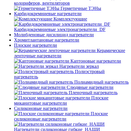
колориферов, вентиляторов
Герметичные ТЭНы
Карбидокремниевые нагреватели
Комплектующие
Карбидокремниевые электронагреватели_DF
Молибденовые дисилицид нагреватели
Хромитлантановые нагреватели
Плоские нагреватели
Керамические
ленточные нагреватели
Каптоновые нагреватели
Нагреватели зеркал
Полиэстровый
нагреватель
Полиамидный нагреватель
Слюдяные нагреватели
Пленочный нагреватель
Плоские
миканитовые нагреватели
Силиконовые нагреватели
Плоские
силиконовые нагреватели
Нагреватели силиконовые гибкие_НАШИ