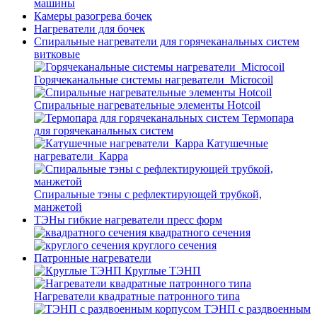
машины
Камеры разогрева бочек
Нагреватели для бочек
Спиральные нагреватели для горячеканальных систем
витковые
Горячеканальные системы нагреватели_Microcoil
Спиральные нагревательные элементы Hotcoil
Термопара
для горячеканальных систем
Катушечные
нагреватели_Карра
Спиральные тэны с рефлектирующей трубкой,
манжетой
ТЭНы гибкие нагреватели пресс форм
квадратного сечения
круглого сечения
Патронные нагреватели
Круглые ТЭНП
Нагреватели квадратные патронного типа
ТЭНП с раздвоенным