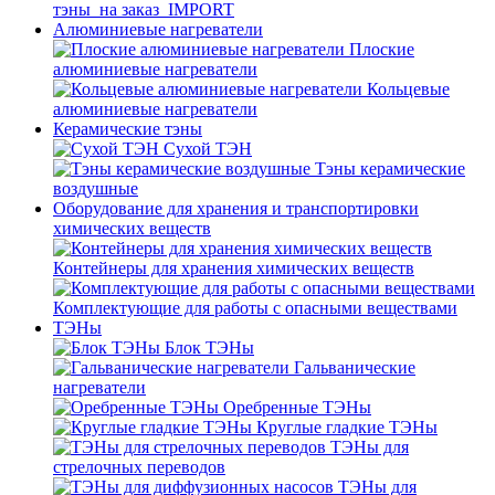
тэны_на заказ_IMPORT
Алюминиевые нагреватели
Плоские
алюминиевые нагреватели
Кольцевые
алюминиевые нагреватели
Керамические тэны
Сухой ТЭН
Тэны керамические
воздушные
Оборудование для хранения и транспортировки
химических веществ
Контейнеры для хранения химических веществ
Комплектующие для работы с опасными веществами
ТЭНы
Блок ТЭНы
Гальванические
нагреватели
Оребренные ТЭНы
Круглые гладкие ТЭНы
ТЭНы для
стрелочных переводов
ТЭНы для