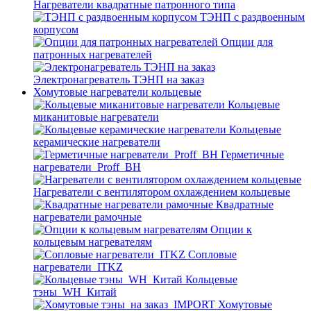
Нагреватели квадратные патронного типа
ТЭНП с раздвоенным
корпусом
Опции для
патронных нагревателей
Электронагреватель ТЭНП на заказ
Хомутовые нагреватели кольцевые
Кольцевые
миканитовые нагреватели
Кольцевые
керамические нагреватели
Герметичные
нагреватели_Proff_BH
Нагреватели с вентилятором охлаждением кольцевые
Квадратные
нагреватели рамочные
Опции к
кольцевым нагревателям
Cопловые
нагреватели_ITKZ
Кольцевые
тэны_WH_Китай
Хомутовые