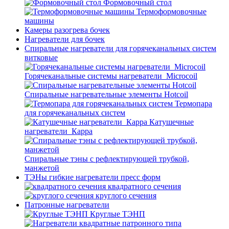
Формовочный стол
Термоформовочные
машины
Камеры разогрева бочек
Нагреватели для бочек
Спиральные нагреватели для горячеканальных систем
витковые
Горячеканальные системы нагреватели_Microcoil
Спиральные нагревательные элементы Hotcoil
Термопара
для горячеканальных систем
Катушечные
нагреватели_Карра
Спиральные тэны с рефлектирующей трубкой,
манжетой
ТЭНы гибкие нагреватели пресс форм
квадратного сечения
круглого сечения
Патронные нагреватели
Круглые ТЭНП