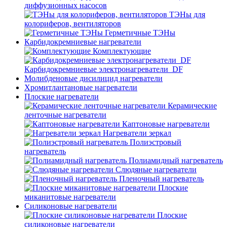
диффузионных насосов
ТЭНы для
колориферов, вентиляторов
Герметичные ТЭНы
Карбидокремниевые нагреватели
Комплектующие
Карбидокремниевые электронагреватели_DF
Молибденовые дисилицид нагреватели
Хромитлантановые нагреватели
Плоские нагреватели
Керамические
ленточные нагреватели
Каптоновые нагреватели
Нагреватели зеркал
Полиэстровый
нагреватель
Полиамидный нагреватель
Слюдяные нагреватели
Пленочный нагреватель
Плоские
миканитовые нагреватели
Силиконовые нагреватели
Плоские
силиконовые нагреватели