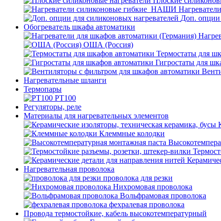
Плоские силиконов
Нагревател
Доп. опции
Обогреватель шкафа автоматики
Нагрев
ОША (Россия)
Термостаты для ш
Гигростаты для шк
Венти
Нагревательные шланги
Термопары
PT100
Регуляторы, реле
Материалы для нагревательных элементов
Клеммные колодки
Высокотемпера
Термост
Керамичес
Нагревательная проволока
проволока для резки
Нихромовая проволока
Вольфрамовая проволока
фехралевая проволока
Провода термостойкие, кабель высокотемпературный