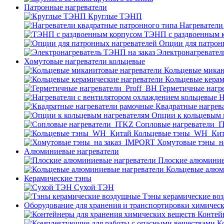
Патронные нагреватели
Круглые ТЭНП
Нагреватели
ТЭНП с раздвоенным 
Опции для патрон
Электронагревател
Хомутовые нагреватели кольцевые
Кольцевые микан
Кольцевые керам
Герметичные нагр
Н
Квадратные нагрев
Опции к кольцевым 
Cопловые нагреватели_
Кольцевые тэны_WH_Ки
Хомутовые тэны_н
Алюминиевые нагреватели
Плоские алюминие
Кольцевые алюм
Керамические тэны
Сухой ТЭН
Тэны керамические во
Оборудование для хранения и транспортировки химичес
Контей
К