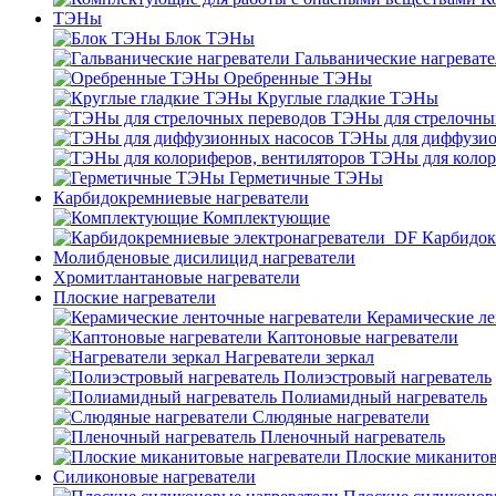
ТЭНы
Блок ТЭНы
Гальванические нагреват
Оребренные ТЭНы
Круглые гладкие ТЭНы
ТЭНы для стрелочны
ТЭНы для диффузио
ТЭНы для колор
Герметичные ТЭНы
Карбидокремниевые нагреватели
Комплектующие
Карбидок
Молибденовые дисилицид нагреватели
Хромитлантановые нагреватели
Плоские нагреватели
Керамические ле
Каптоновые нагреватели
Нагреватели зеркал
Полиэстровый нагреватель
Полиамидный нагреватель
Слюдяные нагреватели
Пленочный нагреватель
Плоские миканитов
Силиконовые нагреватели