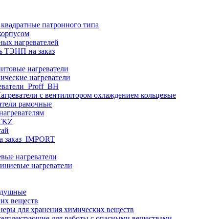
 квадратные патронного типа
корпусом
ных нагревателей
ь ТЭНП на заказ
итовые нагреватели
ические нагреватели
еватели_Proff_BH
агреватели с вентилятором охлаждением кольцевые
атели рамочные
нагревателям
ITKZ
тай
а заказ_IMPORT
вые нагреватели
иниевые нагреватели
здушные
ких веществ
неры для хранения химических веществ
омплектующие для работы с опасными веществами