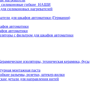
ые нагреватели
и силиконовые гибкие_НАШИ
 для силиконовых нагревателей
атели для шкафов автоматики (Германия)
кафов автоматики
афов автоматики
ляторы с фильтром для шкафов автоматики
Керамические изоляторы, техническая керамика, бусы
турная монтажная паста
ойкие разъемы, розетки, штекер-вилки
кие детали для направления нитей