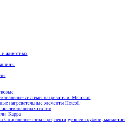
х и животных
машины
ины
тковые
еканальные системы нагреватели_Microcoil
ные нагревательные элементы Hotcoil
 горячеканальных систем
ели_Карра
Спиральные тэны с рефлектирующей трубкой, манжетой