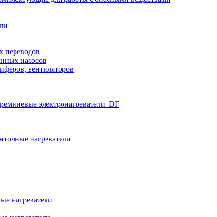
ели
х переводов
нных насосов
иферов, вентиляторов
ремниевые электронагреватели_DF
нточные нагреватели
ые нагреватели