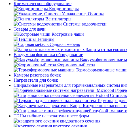
Климатическое оборудование
Кондиционеры
Увлажнение, Очистка
Вентиляторы
Системы водоочистки
Товары для дачи
Костровые чаши
Теплицы
Садовая мебель
Защита от насекомы
Вакуумная формовка оборудование
Вакуум-формовочные 
Формовочный стол
Термоформовочные маш
Камеры разогрева бочек
Нагреватели для бочек
Спиральные нагреватели для горячеканальных систем ви
Горяч
Спираль
Термопара для
Катушечные нагреват
ТЭНы гибкие нагреватели пресс форм
квадратного сечения
круглого сечения