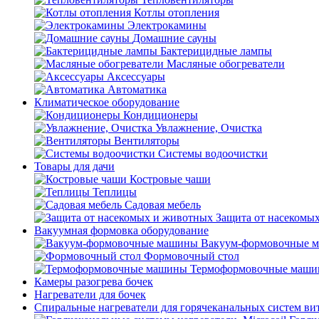
Котлы отопления
Электрокамины
Домашние сауны
Бактерицидные лампы
Масляные обогреватели
Аксессуары
Автоматика
Климатическое оборудование
Кондиционеры
Увлажнение, Очистка
Вентиляторы
Системы водоочистки
Товары для дачи
Костровые чаши
Теплицы
Садовая мебель
Защита от насекомы
Вакуумная формовка оборудование
Вакуум-формовочные 
Формовочный стол
Термоформовочные маш
Камеры разогрева бочек
Нагреватели для бочек
Спиральные нагреватели для горячеканальных систем ви