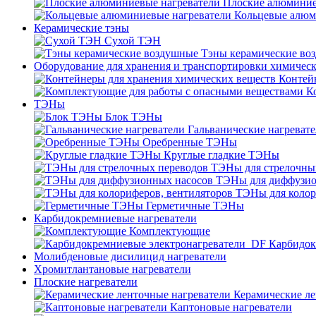
Плоские алюминие
Кольцевые алюм
Керамические тэны
Сухой ТЭН
Тэны керамические во
Оборудование для хранения и транспортировки химичес
Контей
К
ТЭНы
Блок ТЭНы
Гальванические нагреват
Оребренные ТЭНы
Круглые гладкие ТЭНы
ТЭНы для стрелочны
ТЭНы для диффузио
ТЭНы для колор
Герметичные ТЭНы
Карбидокремниевые нагреватели
Комплектующие
Карбидок
Молибденовые дисилицид нагреватели
Хромитлантановые нагреватели
Плоские нагреватели
Керамические ле
Каптоновые нагреватели