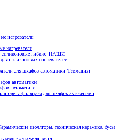
ые нагреватели
ые нагреватели
и силиконовые гибкие_НАШИ
 для силиконовых нагревателей
атели для шкафов автоматики (Германия)
кафов автоматики
афов автоматики
ляторы с фильтром для шкафов автоматики
Керамические изоляторы, техническая керамика, бусы
турная монтажная паста