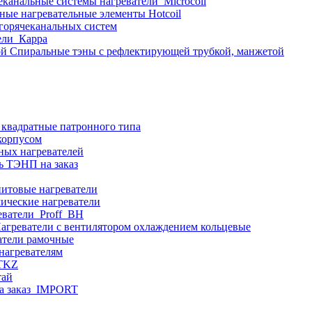
еканальные системы нагреватели_Microcoil
ные нагревательные элементы Hotcoil
 горячеканальных систем
ели_Карра
Спиральные тэны с рефлектирующей трубкой, манжетой
 квадратные патронного типа
корпусом
ных нагревателей
ь ТЭНП на заказ
итовые нагреватели
ические нагреватели
еватели_Proff_BH
агреватели с вентилятором охлаждением кольцевые
атели рамочные
нагревателям
ITKZ
тай
а заказ_IMPORT