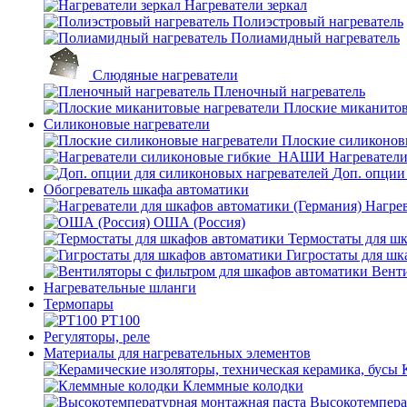
Нагреватели зеркал
Полиэстровый нагреватель
Полиамидный нагреватель
Слюдяные нагреватели
Пленочный нагреватель
Плоские миканитов
Силиконовые нагреватели
Плоские силиконов
Нагревател
Доп. опции
Обогреватель шкафа автоматики
Нагрев
ОША (Россия)
Термостаты для ш
Гигростаты для шк
Венти
Нагревательные шланги
Термопары
PT100
Регуляторы, реле
Материалы для нагревательных элементов
Клеммные колодки
Высокотемпера