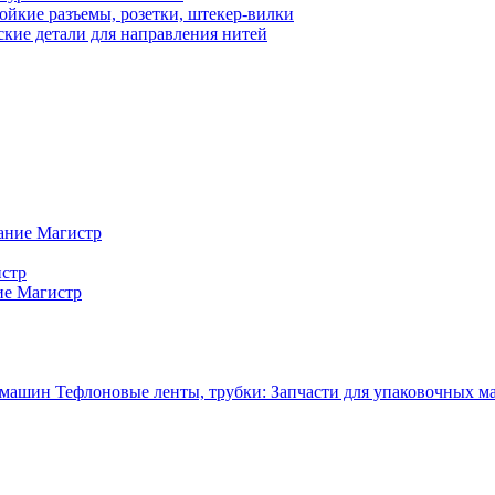
ойкие разъемы, розетки, штекер-вилки
кие детали для направления нитей
ание Магистр
истр
ие Магистр
Тефлоновые ленты, трубки: Запчасти для упаковочных 