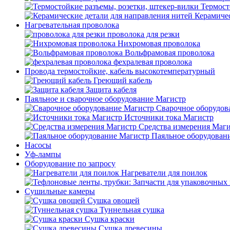
Термост
Керамичес
Нагревательная проволока
проволока для резки
Нихромовая проволока
Вольфрамовая проволока
фехралевая проволока
Провода термостойкие, кабель высокотемпературный
Греющий кабель
Защита кабеля
Паяльное и сварочное оборудование Магистр
Сварочное оборудов
Источники тока Магистр
Средства измерения Маг
Паяльное оборудован
Насосы
Уф-лампы
Оборудование по запросу
Нагреватели для поилок
Сушильные камеры
Сушка овощей
Туннельная сушка
Сушка краски
Сушка древесины