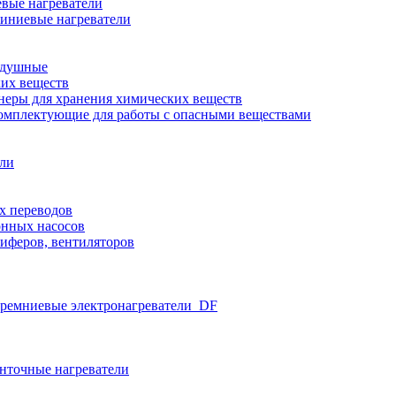
вые нагреватели
иниевые нагреватели
здушные
ких веществ
неры для хранения химических веществ
омплектующие для работы с опасными веществами
ели
х переводов
нных насосов
иферов, вентиляторов
ремниевые электронагреватели_DF
нточные нагреватели