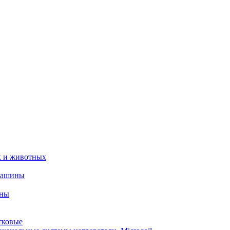
х и животных
машины
ины
тковые