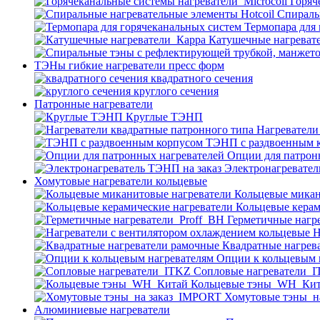
Горяч
Спираль
Термопара для
Катушечные нагреват
ТЭНы гибкие нагреватели пресс форм
квадратного сечения
круглого сечения
Патронные нагреватели
Круглые ТЭНП
Нагреватели
ТЭНП с раздвоенным 
Опции для патрон
Электронагревател
Хомутовые нагреватели кольцевые
Кольцевые микан
Кольцевые керам
Герметичные нагр
Н
Квадратные нагрев
Опции к кольцевым 
Cопловые нагреватели_
Кольцевые тэны_WH_Ки
Хомутовые тэны_н
Алюминиевые нагреватели