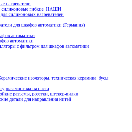
ые нагреватели
и силиконовые гибкие_НАШИ
 для силиконовых нагревателей
атели для шкафов автоматики (Германия)
кафов автоматики
афов автоматики
ляторы с фильтром для шкафов автоматики
Керамические изоляторы, техническая керамика, бусы
турная монтажная паста
ойкие разъемы, розетки, штекер-вилки
кие детали для направления нитей