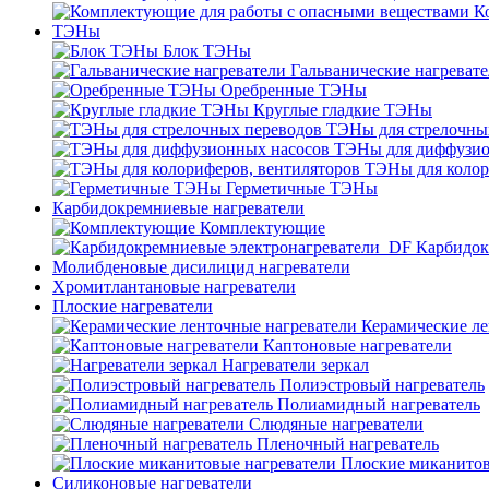
К
ТЭНы
Блок ТЭНы
Гальванические нагреват
Оребренные ТЭНы
Круглые гладкие ТЭНы
ТЭНы для стрелочны
ТЭНы для диффузио
ТЭНы для колор
Герметичные ТЭНы
Карбидокремниевые нагреватели
Комплектующие
Карбидок
Молибденовые дисилицид нагреватели
Хромитлантановые нагреватели
Плоские нагреватели
Керамические ле
Каптоновые нагреватели
Нагреватели зеркал
Полиэстровый нагреватель
Полиамидный нагреватель
Слюдяные нагреватели
Пленочный нагреватель
Плоские миканитов
Силиконовые нагреватели