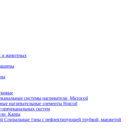
х и животных
машины
ины
тковые
еканальные системы нагреватели_Microcoil
ные нагревательные элементы Hotcoil
 горячеканальных систем
ели_Карра
Спиральные тэны с рефлектирующей трубкой, манжетой