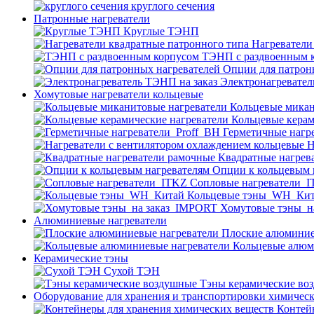
круглого сечения
Патронные нагреватели
Круглые ТЭНП
Нагреватели
ТЭНП с раздвоенным 
Опции для патрон
Электронагревател
Хомутовые нагреватели кольцевые
Кольцевые микан
Кольцевые керам
Герметичные нагр
Н
Квадратные нагрев
Опции к кольцевым 
Cопловые нагреватели_
Кольцевые тэны_WH_Ки
Хомутовые тэны_н
Алюминиевые нагреватели
Плоские алюминие
Кольцевые алюм
Керамические тэны
Сухой ТЭН
Тэны керамические во
Оборудование для хранения и транспортировки химичес
Контей