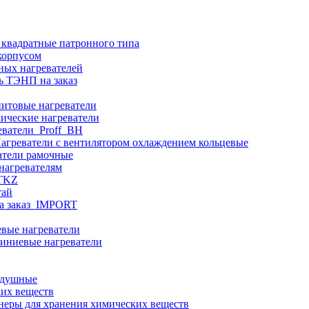
 квадратные патронного типа
корпусом
ных нагревателей
ь ТЭНП на заказ
итовые нагреватели
ические нагреватели
еватели_Proff_BH
агреватели с вентилятором охлаждением кольцевые
атели рамочные
нагревателям
ITKZ
тай
а заказ_IMPORT
вые нагреватели
иниевые нагреватели
здушные
ких веществ
неры для хранения химических веществ