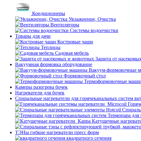
Кондиционеры
Увлажнение, Очистка
Вентиляторы
Системы водоочистки
Товары для дачи
Костровые чаши
Теплицы
Садовая мебель
Защита от насекомы
Вакуумная формовка оборудование
Вакуум-формовочные 
Формовочный стол
Термоформовочные маш
Камеры разогрева бочек
Нагреватели для бочек
Спиральные нагреватели для горячеканальных систем ви
Горяч
Спираль
Термопара для
Катушечные нагреват
ТЭНы гибкие нагреватели пресс форм
квадратного сечения