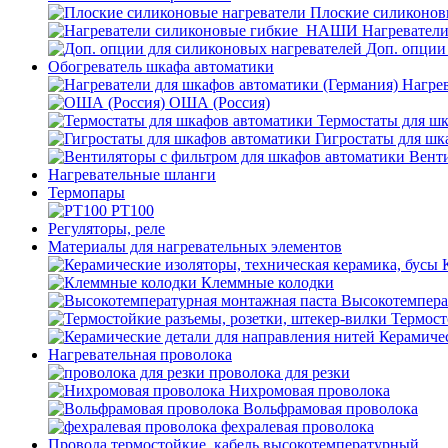
Плоские силиконов
Нагревател
Доп. опции
Обогреватель шкафа автоматики
Нагрев
ОША (Россия)
Термостаты для ш
Гигростаты для шк
Венти
Нагревательные шланги
Термопары
PT100
Регуляторы, реле
Материалы для нагревательных элементов
Клеммные колодки
Высокотемпера
Термост
Керамичес
Нагревательная проволока
проволока для резки
Нихромовая проволока
Вольфрамовая проволока
фехралевая проволока
Провода термостойкие, кабель высокотемпературный