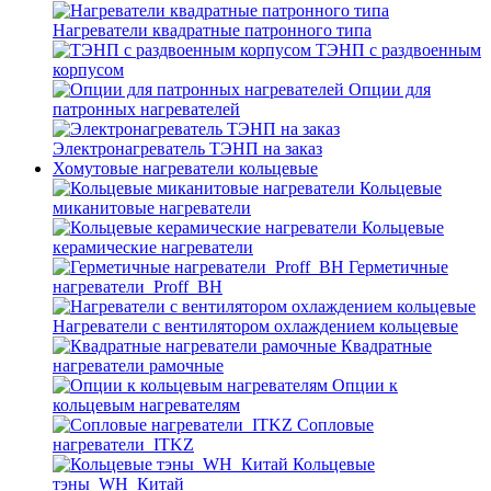
Нагреватели квадратные патронного типа
ТЭНП с раздвоенным
корпусом
Опции для
патронных нагревателей
Электронагреватель ТЭНП на заказ
Хомутовые нагреватели кольцевые
Кольцевые
миканитовые нагреватели
Кольцевые
керамические нагреватели
Герметичные
нагреватели_Proff_BH
Нагреватели с вентилятором охлаждением кольцевые
Квадратные
нагреватели рамочные
Опции к
кольцевым нагревателям
Cопловые
нагреватели_ITKZ
Кольцевые
тэны_WH_Китай