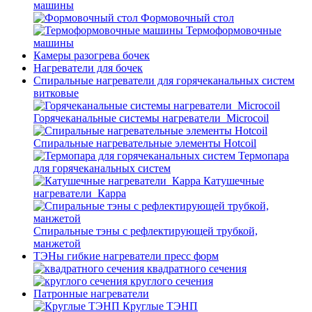
машины
Формовочный стол
Термоформовочные
машины
Камеры разогрева бочек
Нагреватели для бочек
Спиральные нагреватели для горячеканальных систем
витковые
Горячеканальные системы нагреватели_Microcoil
Спиральные нагревательные элементы Hotcoil
Термопара
для горячеканальных систем
Катушечные
нагреватели_Карра
Спиральные тэны с рефлектирующей трубкой,
манжетой
ТЭНы гибкие нагреватели пресс форм
квадратного сечения
круглого сечения
Патронные нагреватели
Круглые ТЭНП