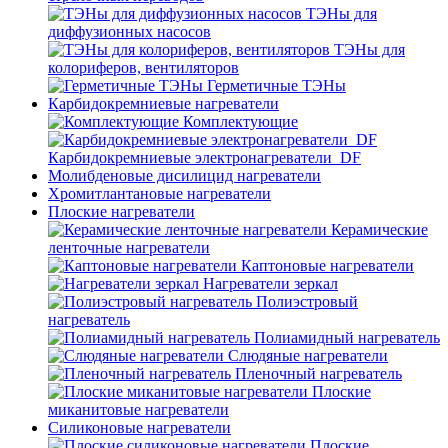
ТЭНы для
диффузионных насосов
ТЭНы для
колориферов, вентиляторов
Герметичные ТЭНы
Карбидокремниевые нагреватели
Комплектующие
Карбидокремниевые электронагреватели_DF
Молибденовые дисилицид нагреватели
Хромитлантановые нагреватели
Плоские нагреватели
Керамические
ленточные нагреватели
Каптоновые нагреватели
Нагреватели зеркал
Полиэстровый
нагреватель
Полиамидный нагреватель
Слюдяные нагреватели
Пленочный нагреватель
Плоские
миканитовые нагреватели
Силиконовые нагреватели
Плоские