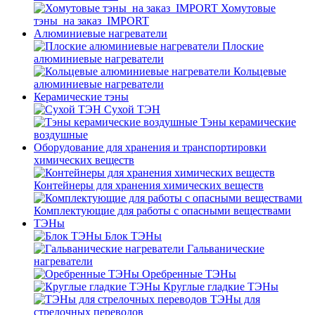
Хомутовые
тэны_на заказ_IMPORT
Алюминиевые нагреватели
Плоские
алюминиевые нагреватели
Кольцевые
алюминиевые нагреватели
Керамические тэны
Сухой ТЭН
Тэны керамические
воздушные
Оборудование для хранения и транспортировки
химических веществ
Контейнеры для хранения химических веществ
Комплектующие для работы с опасными веществами
ТЭНы
Блок ТЭНы
Гальванические
нагреватели
Оребренные ТЭНы
Круглые гладкие ТЭНы
ТЭНы для
стрелочных переводов