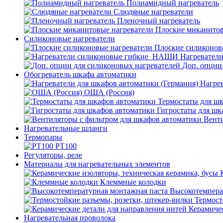
Полиамидный нагреватель
Слюдяные нагреватели
Пленочный нагреватель
Плоские миканитов
Силиконовые нагреватели
Плоские силиконов
Нагревател
Доп. опции
Обогреватель шкафа автоматики
Нагрев
ОША (Россия)
Термостаты для ш
Гигростаты для шк
Венти
Нагревательные шланги
Термопары
PT100
Регуляторы, реле
Материалы для нагревательных элементов
Клеммные колодки
Высокотемпера
Термост
Керамичес
Нагревательная проволока