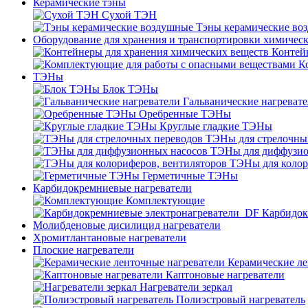
Керамические тэны
Сухой ТЭН
Тэны керамические во
Оборудование для хранения и транспортировки химичес
Контей
К
ТЭНы
Блок ТЭНы
Гальванические нагреват
Оребренные ТЭНы
Круглые гладкие ТЭНы
ТЭНы для стрелочны
ТЭНы для диффузио
ТЭНы для колор
Герметичные ТЭНы
Карбидокремниевые нагреватели
Комплектующие
Карбидок
Молибденовые дисилицид нагреватели
Хромитлантановые нагреватели
Плоские нагреватели
Керамические ле
Каптоновые нагреватели
Нагреватели зеркал
Полиэстровый нагреватель