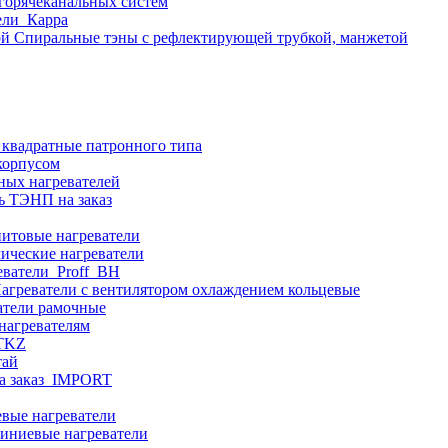
 горячеканальных систем
ели_Карра
Спиральные тэны с рефлектирующей трубкой, манжетой
 квадратные патронного типа
корпусом
ных нагревателей
ь ТЭНП на заказ
итовые нагреватели
ические нагреватели
еватели_Proff_BH
агреватели с вентилятором охлаждением кольцевые
атели рамочные
нагревателям
ITKZ
тай
а заказ_IMPORT
вые нагреватели
иниевые нагреватели