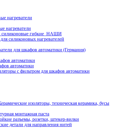
ые нагреватели
ые нагреватели
и силиконовые гибкие_НАШИ
 для силиконовых нагревателей
атели для шкафов автоматики (Германия)
кафов автоматики
афов автоматики
ляторы с фильтром для шкафов автоматики
Керамические изоляторы, техническая керамика, бусы
турная монтажная паста
ойкие разъемы, розетки, штекер-вилки
кие детали для направления нитей