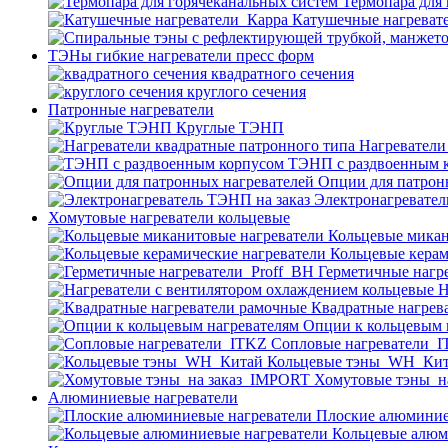
Термопара для
Катушечные нагреват
ТЭНы гибкие нагреватели пресс форм
квадратного сечения
круглого сечения
Патронные нагреватели
Круглые ТЭНП
Нагреватели
ТЭНП с раздвоенным 
Опции для патрон
Электронагревател
Хомутовые нагреватели кольцевые
Кольцевые микан
Кольцевые керам
Герметичные нагр
Н
Квадратные нагрев
Опции к кольцевым 
Cопловые нагреватели_
Кольцевые тэны_WH_Ки
Хомутовые тэны_н
Алюминиевые нагреватели
Плоские алюминие
Кольцевые алюм