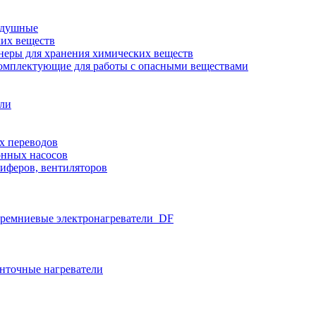
здушные
ких веществ
неры для хранения химических веществ
омплектующие для работы с опасными веществами
ели
х переводов
нных насосов
иферов, вентиляторов
ремниевые электронагреватели_DF
нточные нагреватели