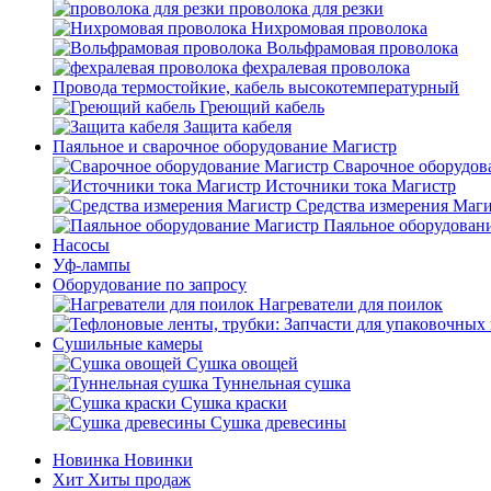
проволока для резки
Нихромовая проволока
Вольфрамовая проволока
фехралевая проволока
Провода термостойкие, кабель высокотемпературный
Греющий кабель
Защита кабеля
Паяльное и сварочное оборудование Магистр
Сварочное оборудов
Источники тока Магистр
Средства измерения Маг
Паяльное оборудован
Насосы
Уф-лампы
Оборудование по запросу
Нагреватели для поилок
Сушильные камеры
Сушка овощей
Туннельная сушка
Сушка краски
Сушка древесины
Новинка
Новинки
Хит
Хиты продаж