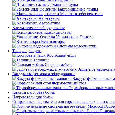
Домашние сауны
Бактерицидные лампы
Масляные обогреватели
Аксессуары
Автоматика
Климатическое оборудование
Кондиционеры
Увлажнение, Очистка
Вентиляторы
Системы водоочистки
Товары для дачи
Костровые чаши
Теплицы
Садовая мебель
Защита от насекомы
Вакуумная формовка оборудование
Вакуум-формовочные 
Формовочный стол
Термоформовочные маш
Камеры разогрева бочек
Нагреватели для бочек
Спиральные нагреватели для горячеканальных систем ви
Горяч
Спираль