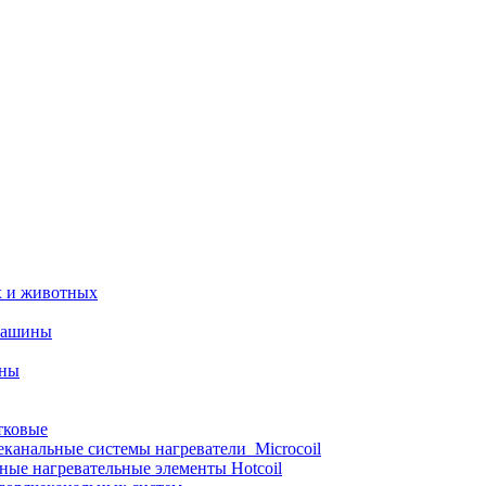
х и животных
машины
ины
тковые
еканальные системы нагреватели_Microcoil
ные нагревательные элементы Hotcoil