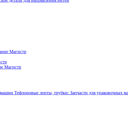
кие детали для направления нитей
ание Магистр
истр
ие Магистр
Тефлоновые ленты, трубки: Запчасти для упаковочных 