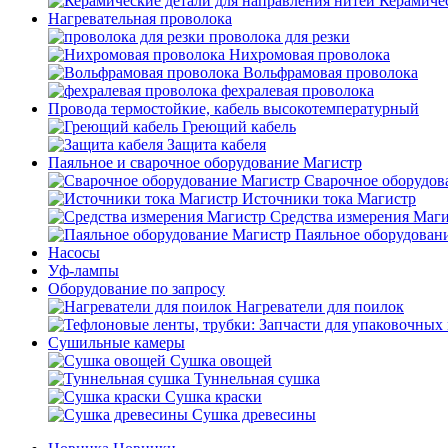
Керамичес
Нагревательная проволока
проволока для резки
Нихромовая проволока
Вольфрамовая проволока
фехралевая проволока
Провода термостойкие, кабель высокотемпературный
Греющий кабель
Защита кабеля
Паяльное и сварочное оборудование Магистр
Сварочное оборудов
Источники тока Магистр
Средства измерения Маг
Паяльное оборудован
Насосы
Уф-лампы
Оборудование по запросу
Нагреватели для поилок
Сушильные камеры
Сушка овощей
Туннельная сушка
Сушка краски
Сушка древесины