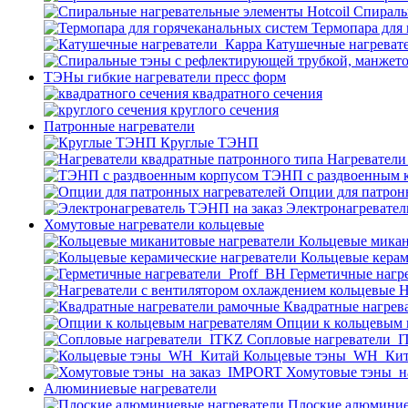
Спираль
Термопара для
Катушечные нагреват
ТЭНы гибкие нагреватели пресс форм
квадратного сечения
круглого сечения
Патронные нагреватели
Круглые ТЭНП
Нагреватели
ТЭНП с раздвоенным 
Опции для патрон
Электронагревател
Хомутовые нагреватели кольцевые
Кольцевые микан
Кольцевые керам
Герметичные нагр
Н
Квадратные нагрев
Опции к кольцевым 
Cопловые нагреватели_
Кольцевые тэны_WH_Ки
Хомутовые тэны_н
Алюминиевые нагреватели
Плоские алюминие