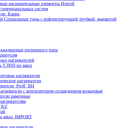
ные нагревательные элементы Hotcoil
 горячеканальных систем
ели_Карра
Спиральные тэны с рефлектирующей трубкой, манжетой
 квадратные патронного типа
корпусом
ных нагревателей
ь ТЭНП на заказ
итовые нагреватели
ические нагреватели
еватели_Proff_BH
агреватели с вентилятором охлаждением кольцевые
атели рамочные
нагревателям
ITKZ
тай
а заказ_IMPORT
вые нагреватели