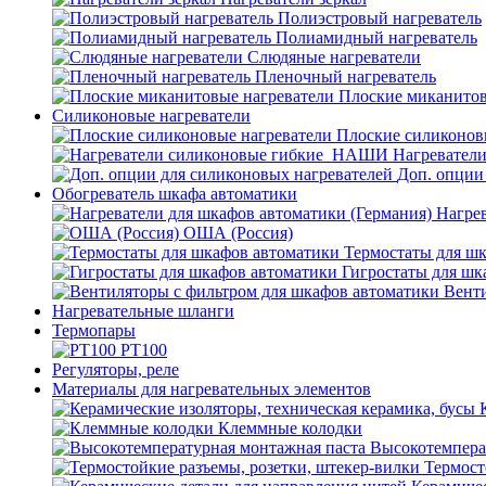
Полиэстровый нагреватель
Полиамидный нагреватель
Слюдяные нагреватели
Пленочный нагреватель
Плоские миканитов
Силиконовые нагреватели
Плоские силиконов
Нагревател
Доп. опции
Обогреватель шкафа автоматики
Нагрев
ОША (Россия)
Термостаты для ш
Гигростаты для шк
Венти
Нагревательные шланги
Термопары
PT100
Регуляторы, реле
Материалы для нагревательных элементов
Клеммные колодки
Высокотемпера
Термост