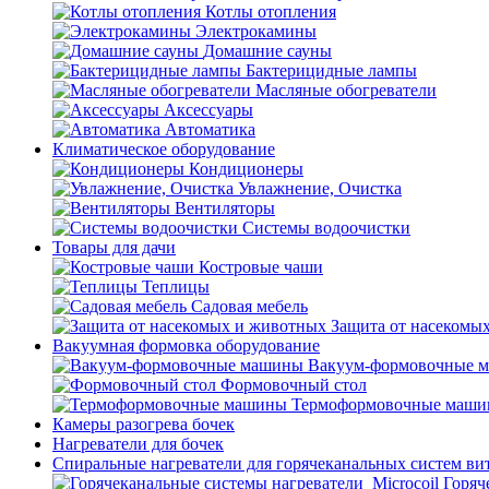
Котлы отопления
Электрокамины
Домашние сауны
Бактерицидные лампы
Масляные обогреватели
Аксессуары
Автоматика
Климатическое оборудование
Кондиционеры
Увлажнение, Очистка
Вентиляторы
Системы водоочистки
Товары для дачи
Костровые чаши
Теплицы
Садовая мебель
Защита от насекомы
Вакуумная формовка оборудование
Вакуум-формовочные 
Формовочный стол
Термоформовочные маш
Камеры разогрева бочек
Нагреватели для бочек
Спиральные нагреватели для горячеканальных систем ви
Горяч