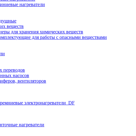
иниевые нагреватели
здушные
ких веществ
неры для хранения химических веществ
омплектующие для работы с опасными веществами
ели
х переводов
нных насосов
иферов, вентиляторов
ремниевые электронагреватели_DF
нточные нагреватели