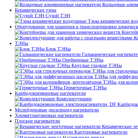
Кольцевые алюм
Керамические тэны
Сухой ТЭН
Тэны керамические во
Оборудование для хранения и транспортировки химичес
Контей
К
ТЭНы
Блок ТЭНы
Гальванические нагреват
Оребренные ТЭНы
Круглые гладкие ТЭНы
ТЭНы для стрелочны
ТЭНы для диффузио
ТЭНы для колор
Герметичные ТЭНы
Карбидокремниевые нагреватели
Комплектующие
Карбидок
Молибденовые дисилицид нагреватели
Хромитлантановые нагреватели
Плоские нагреватели
Керамические ле
Каптоновые нагреватели
Нагреватели зеркал