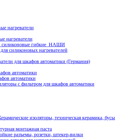
ые нагреватели
ые нагреватели
и силиконовые гибкие_НАШИ
 для силиконовых нагревателей
атели для шкафов автоматики (Германия)
кафов автоматики
афов автоматики
ляторы с фильтром для шкафов автоматики
Керамические изоляторы, техническая керамика, бусы
турная монтажная паста
ойкие разъемы, розетки, штекер-вилки