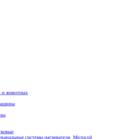
х и животных
машины
ины
тковые
еканальные системы нагреватели_Microcoil