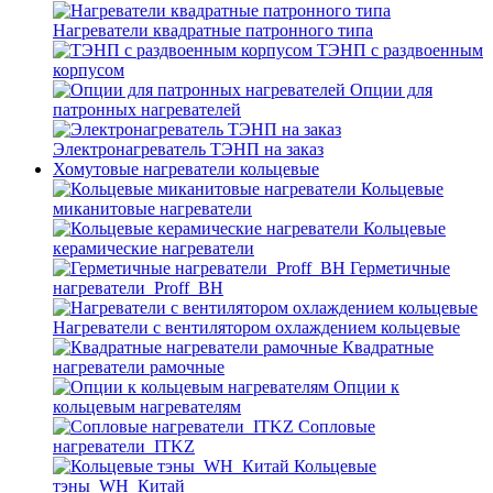
Нагреватели квадратные патронного типа
ТЭНП с раздвоенным
корпусом
Опции для
патронных нагревателей
Электронагреватель ТЭНП на заказ
Хомутовые нагреватели кольцевые
Кольцевые
миканитовые нагреватели
Кольцевые
керамические нагреватели
Герметичные
нагреватели_Proff_BH
Нагреватели с вентилятором охлаждением кольцевые
Квадратные
нагреватели рамочные
Опции к
кольцевым нагревателям
Cопловые
нагреватели_ITKZ
Кольцевые
тэны_WH_Китай