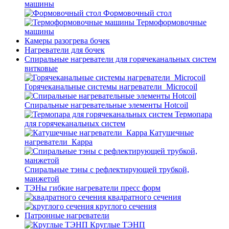
машины
Формовочный стол
Термоформовочные
машины
Камеры разогрева бочек
Нагреватели для бочек
Спиральные нагреватели для горячеканальных систем
витковые
Горячеканальные системы нагреватели_Microcoil
Спиральные нагревательные элементы Hotcoil
Термопара
для горячеканальных систем
Катушечные
нагреватели_Карра
Спиральные тэны с рефлектирующей трубкой,
манжетой
ТЭНы гибкие нагреватели пресс форм
квадратного сечения
круглого сечения
Патронные нагреватели
Круглые ТЭНП