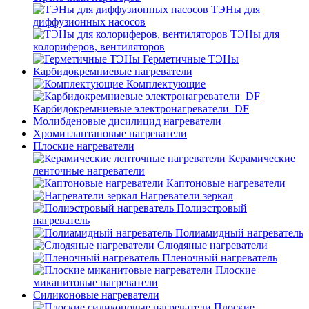
ТЭНы для
диффузионных насосов
ТЭНы для
колориферов, вентиляторов
Герметичные ТЭНы
Карбидокремниевые нагреватели
Комплектующие
Карбидокремниевые электронагреватели_DF
Молибденовые дисилицид нагреватели
Хромитлантановые нагреватели
Плоские нагреватели
Керамические
ленточные нагреватели
Каптоновые нагреватели
Нагреватели зеркал
Полиэстровый
нагреватель
Полиамидный нагреватель
Слюдяные нагреватели
Пленочный нагреватель
Плоские
миканитовые нагреватели
Силиконовые нагреватели
Плоские