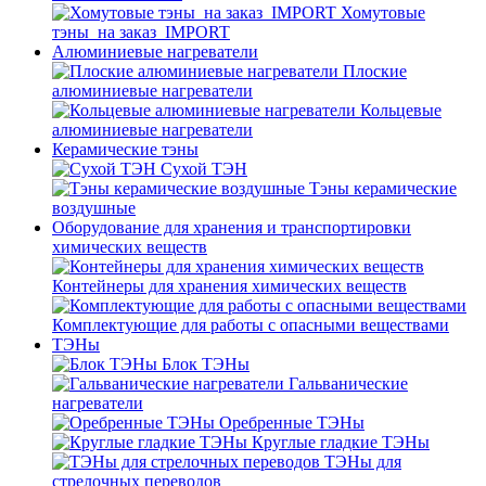
Хомутовые
тэны_на заказ_IMPORT
Алюминиевые нагреватели
Плоские
алюминиевые нагреватели
Кольцевые
алюминиевые нагреватели
Керамические тэны
Сухой ТЭН
Тэны керамические
воздушные
Оборудование для хранения и транспортировки
химических веществ
Контейнеры для хранения химических веществ
Комплектующие для работы с опасными веществами
ТЭНы
Блок ТЭНы
Гальванические
нагреватели
Оребренные ТЭНы
Круглые гладкие ТЭНы
ТЭНы для
стрелочных переводов