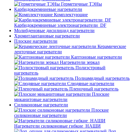
Герметичные ТЭНы
Карбидокремниевые нагреватели
Комплектующие
Карбидокремниевые электронагреватели_DF
Молибденовые дисилицид нагреватели
Хромитлантановые нагреватели
Плоские нагреватели
Керамические
ленточные нагреватели
Каптоновые нагреватели
Нагреватели зеркал
Полиэстровый
нагреватель
Полиамидный нагреватель
Слюдяные нагреватели
Пленочный нагреватель
Плоские
миканитовые нагреватели
Силиконовые нагреватели
Плоские
силиконовые нагреватели
Нагреватели силиконовые гибкие_НАШИ
Доп.