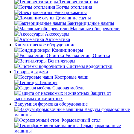
Тепловентиляторы
Котлы отопления
Электрокамины
Домашние сауны
Бактерицидные лампы
Масляные обогреватели
Аксессуары
Автоматика
Климатическое оборудование
Кондиционеры
Увлажнение, Очистка
Вентиляторы
Системы водоочистки
Товары для дачи
Костровые чаши
Теплицы
Садовая мебель
Защита от
насекомых и животных
Вакуумная формовка оборудование
Вакуум-формовочные
машины
Формовочный стол
Термоформовочные
машины