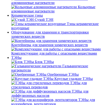
алюминиевые нагреватели
Кольцевые
алюминиевые нагреватели
Керамические тэны
Сухой ТЭН
Тэны керамические
воздушные
Оборудование для хранения и транспортировки
химических веществ
Контейнеры для хранения химических веществ
Комплектующие для работы с опасными веществами
ТЭНы
Блок ТЭНы
Гальванические
нагреватели
Оребренные ТЭНы
Круглые гладкие ТЭНы
ТЭНы для
стрелочных переводов
ТЭНы для
диффузионных насосов
ТЭНы для
колориферов, вентиляторов