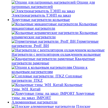
Опции для
патронных нагревателей
Электронагреватель ТЭНП на заказ
Хомутовые нагреватели кольцевые
Кольцевые
миканитовые нагреватели
Кольцевые
керамические нагреватели
Герметичные
нагреватели_Proff_BH
Нагреватели с вентилятором охлаждением кольцевые
Квадратные
нагреватели рамочные
Опции к
кольцевым нагревателям
Cопловые
нагреватели_ITKZ
Кольцевые
тэны_WH_Китай
Хомутовые
тэны_на заказ_IMPORT
Алюминиевые нагреватели
Плоские