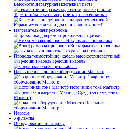
Высокотемпературная монтажная паста
Термостойкие разъемы, розетки, штекер-вилки
Керамические детали для направления нитей
Нагревательная проволока
проволока для резки
Нихромовая проволока
Вольфрамовая проволока
фехралевая проволока
Провода термостойкие, кабель высокотемпературный
Греющий кабель
Защита кабеля
Паяльное и сварочное оборудование Магистр
Сварочное
оборудование Магистр
Источники тока Магистр
Средства измерения
Магистр
Паяльное
оборудование Магистр
Насосы
Уф-лампы
Оборудование по запросу
Нагреватели для поилок