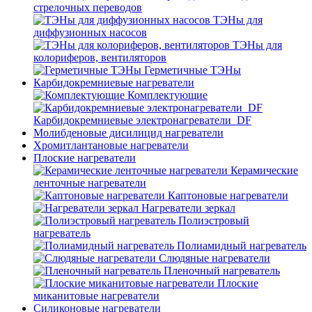
стрелочных переводов
ТЭНы для
диффузионных насосов
ТЭНы для
колориферов, вентиляторов
Герметичные ТЭНы
Карбидокремниевые нагреватели
Комплектующие
Карбидокремниевые электронагреватели_DF
Молибденовые дисилицид нагреватели
Хромитлантановые нагреватели
Плоские нагреватели
Керамические
ленточные нагреватели
Каптоновые нагреватели
Нагреватели зеркал
Полиэстровый
нагреватель
Полиамидный нагреватель
Слюдяные нагреватели
Пленочный нагреватель
Плоские
миканитовые нагреватели
Силиконовые нагреватели