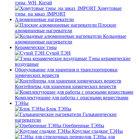
тэны_WH_Китай
Хомутовые
тэны_на заказ_IMPORT
Алюминиевые нагреватели
Плоские
алюминиевые нагреватели
Кольцевые
алюминиевые нагреватели
Керамические тэны
Сухой ТЭН
Тэны керамические
воздушные
Оборудование для хранения и транспортировки
химических веществ
Контейнеры для хранения химических веществ
Комплектующие для работы с опасными веществами
ТЭНы
Блок ТЭНы
Гальванические
нагреватели
Оребренные ТЭНы
Круглые гладкие ТЭНы
ТЭНы для