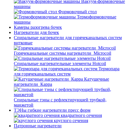
Вакуум-формовочные
машины
Формовочный стол
Термоформовочные
машины
Камеры разогрева бочек
Нагреватели для бочек
Спиральные нагреватели для горячеканальных систем
витковые
Горячеканальные системы нагреватели_Microcoil
Спиральные нагревательные элементы Hotcoil
Термопара
для горячеканальных систем
Катушечные
нагреватели_Карра
Спиральные тэны с рефлектирующей трубкой,
манжетой
ТЭНы гибкие нагреватели пресс форм
квадратного сечения
круглого сечения
Патронные нагреватели