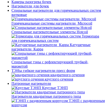
Камеры разогрева бочек
Нагреватели для бочек
Спиральные нагреватели для горячеканальных систем
витковые
Горячеканальные системы нагреватели_Microcoil
Спиральные нагревательные элементы Hotcoil
Термопара
для горячеканальных систем
Катушечные
нагреватели_Карра
Спиральные тэны с рефлектирующей трубкой,
манжетой
ТЭНы гибкие нагреватели пресс форм
квадратного сечения
круглого сечения
Патронные нагреватели
Круглые ТЭНП
Нагреватели квадратные патронного типа
ТЭНП с раздвоенным
корпусом