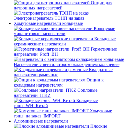
Опции для
патронных нагревателей
Электронагреватель ТЭНП на заказ
Хомутовые нагреватели кольцевые
Кольцевые
миканитовые нагреватели
Кольцевые
керамические нагреватели
Герметичные
нагреватели_Proff_BH
Нагреватели с вентилятором охлаждением кольцевые
Квадратные
нагреватели рамочные
Опции к
кольцевым нагревателям
Cопловые
нагреватели_ITKZ
Кольцевые
тэны_WH_Китай
Хомутовые
тэны_на заказ_IMPORT
Алюминиевые нагреватели
Плоские