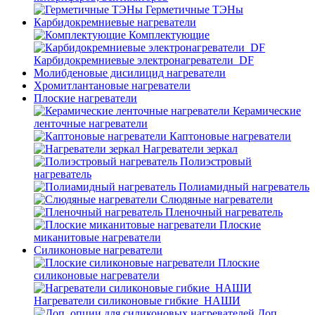
Герметичные ТЭНы
Карбидокремниевые нагреватели
Комплектующие
Карбидокремниевые электронагреватели_DF
Молибденовые дисилицид нагреватели
Хромитлантановые нагреватели
Плоские нагреватели
Керамические
ленточные нагреватели
Каптоновые нагреватели
Нагреватели зеркал
Полиэстровый
нагреватель
Полиамидный нагреватель
Слюдяные нагреватели
Пленочный нагреватель
Плоские
миканитовые нагреватели
Силиконовые нагреватели
Плоские
силиконовые нагреватели
Нагреватели силиконовые гибкие_НАШИ
Доп.