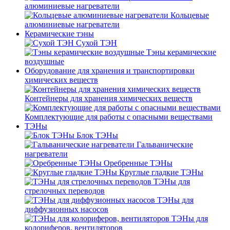
алюминиевые нагреватели
Кольцевые
алюминиевые нагреватели
Керамические тэны
Сухой ТЭН
Тэны керамические
воздушные
Оборудование для хранения и транспортировки
химических веществ
Контейнеры для хранения химических веществ
Комплектующие для работы с опасными веществами
ТЭНы
Блок ТЭНы
Гальванические
нагреватели
Оребренные ТЭНы
Круглые гладкие ТЭНы
ТЭНы для
стрелочных переводов
ТЭНы для
диффузионных насосов
ТЭНы для
колориферов, вентиляторов