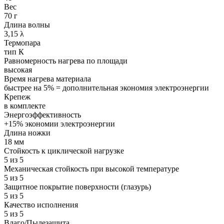
Вес
70 г
Длина волны
3,15 λ
Термопара
тип К
Равномерность нагрева по площади
высокая
Время нагрева материала
быстрее на 5% = дополнительная экономия электроэнергии
Крепеж
в комплекте
Энергоэффективность
+15% экономии электроэнергии
Длина ножки
18 мм
Стойкость к циклической нагрузке
5 из 5
Механическая стойкость при высокой температуре
5 из 5
Защитное покрытие поверхности (глазурь)
5 из 5
Качество исполнения
5 из 5
Влаго/Пылезащита