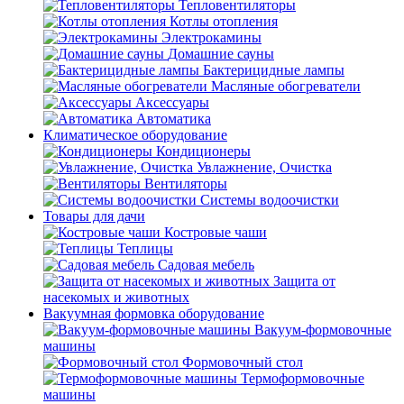
Тепловентиляторы
Котлы отопления
Электрокамины
Домашние сауны
Бактерицидные лампы
Масляные обогреватели
Аксессуары
Автоматика
Климатическое оборудование
Кондиционеры
Увлажнение, Очистка
Вентиляторы
Системы водоочистки
Товары для дачи
Костровые чаши
Теплицы
Садовая мебель
Защита от
насекомых и животных
Вакуумная формовка оборудование
Вакуум-формовочные
машины
Формовочный стол
Термоформовочные
машины