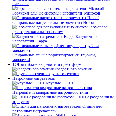
витковые
Горячеканальные системы нагреватели_Microcoil
Спиральные нагревательные элементы Hotcoil
Термопара
для горячеканальных систем
Катушечные
нагреватели_Карра
Спиральные тэны с рефлектирующей трубкой,
манжетой
ТЭНы гибкие нагреватели пресс форм
квадратного сечения
круглого сечения
Патронные нагреватели
Круглые ТЭНП
Нагреватели квадратные патронного типа
ТЭНП с раздвоенным
корпусом
Опции для
патронных нагревателей