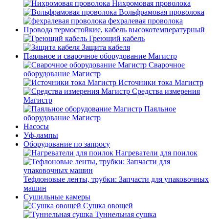
Нихромовая проволока
Вольфрамовая проволока
фехралевая проволока
Провода термостойкие, кабель высокотемпературный
Греющий кабель
Защита кабеля
Паяльное и сварочное оборудование Магистр
Сварочное
оборудование Магистр
Источники тока Магистр
Средства измерения
Магистр
Паяльное
оборудование Магистр
Насосы
Уф-лампы
Оборудование по запросу
Нагреватели для поилок
Тефлоновые ленты, трубки: Запчасти для упаковочных
машин
Сушильные камеры
Сушка овощей
Туннельная сушка