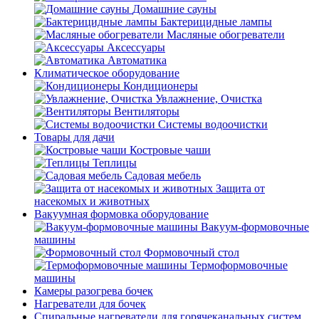
Домашние сауны
Бактерицидные лампы
Масляные обогреватели
Аксессуары
Автоматика
Климатическое оборудование
Кондиционеры
Увлажнение, Очистка
Вентиляторы
Системы водоочистки
Товары для дачи
Костровые чаши
Теплицы
Садовая мебель
Защита от
насекомых и животных
Вакуумная формовка оборудование
Вакуум-формовочные
машины
Формовочный стол
Термоформовочные
машины
Камеры разогрева бочек
Нагреватели для бочек
Спиральные нагреватели для горячеканальных систем