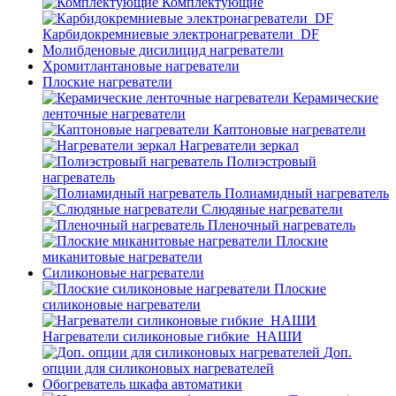
Комплектующие
Карбидокремниевые электронагреватели_DF
Молибденовые дисилицид нагреватели
Хромитлантановые нагреватели
Плоские нагреватели
Керамические
ленточные нагреватели
Каптоновые нагреватели
Нагреватели зеркал
Полиэстровый
нагреватель
Полиамидный нагреватель
Слюдяные нагреватели
Пленочный нагреватель
Плоские
миканитовые нагреватели
Силиконовые нагреватели
Плоские
силиконовые нагреватели
Нагреватели силиконовые гибкие_НАШИ
Доп.
опции для силиконовых нагревателей
Обогреватель шкафа автоматики