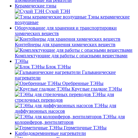
алюминиевые нагреватели
Керамические тэны
Сухой ТЭН
Тэны керамические
воздушные
Оборудование для хранения и транспортировки
химических веществ
Контейнеры для хранения химических веществ
Комплектующие для работы с опасными веществами
ТЭНы
Блок ТЭНы
Гальванические
нагреватели
Оребренные ТЭНы
Круглые гладкие ТЭНы
ТЭНы для
стрелочных переводов
ТЭНы для
диффузионных насосов
ТЭНы для
колориферов, вентиляторов
Герметичные ТЭНы
Карбидокремниевые нагреватели