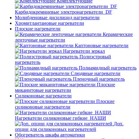
Комплектующие
Карбидокремниевые электронагреватели_DF
Молибденовые дисилицид нагреватели
Хромитлантановые нагреватели
Плоские нагреватели
Керамические
ленточные нагреватели
Каптоновые нагреватели
Нагреватели зеркал
Полиэстровый
нагреватель
Полиамидный нагреватель
Слюдяные нагреватели
Пленочный нагреватель
Плоские
миканитовые нагреватели
Силиконовые нагреватели
Плоские
силиконовые нагреватели
Нагреватели силиконовые гибкие_НАШИ
Доп.
опции для силиконовых нагревателей
Обогреватель шкафа автоматики