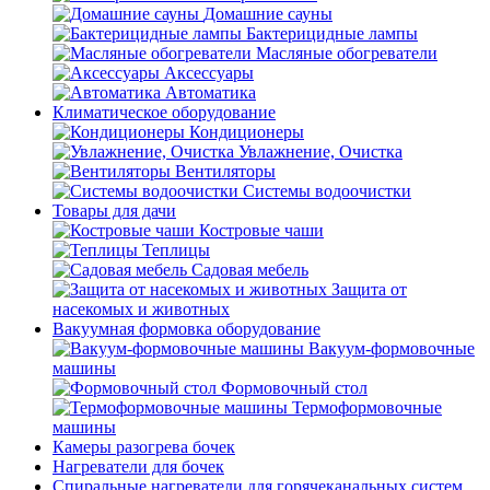
Домашние сауны
Бактерицидные лампы
Масляные обогреватели
Аксессуары
Автоматика
Климатическое оборудование
Кондиционеры
Увлажнение, Очистка
Вентиляторы
Системы водоочистки
Товары для дачи
Костровые чаши
Теплицы
Садовая мебель
Защита от
насекомых и животных
Вакуумная формовка оборудование
Вакуум-формовочные
машины
Формовочный стол
Термоформовочные
машины
Камеры разогрева бочек
Нагреватели для бочек
Спиральные нагреватели для горячеканальных систем