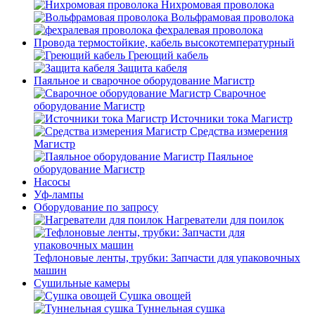
Нихромовая проволока
Вольфрамовая проволока
фехралевая проволока
Провода термостойкие, кабель высокотемпературный
Греющий кабель
Защита кабеля
Паяльное и сварочное оборудование Магистр
Сварочное
оборудование Магистр
Источники тока Магистр
Средства измерения
Магистр
Паяльное
оборудование Магистр
Насосы
Уф-лампы
Оборудование по запросу
Нагреватели для поилок
Тефлоновые ленты, трубки: Запчасти для упаковочных
машин
Сушильные камеры
Сушка овощей
Туннельная сушка