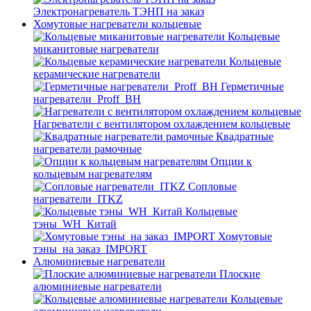
Электронагреватель ТЭНП на заказ
Хомутовые нагреватели кольцевые
Кольцевые
миканитовые нагреватели
Кольцевые
керамические нагреватели
Герметичные
нагреватели_Proff_BH
Нагреватели с вентилятором охлаждением кольцевые
Квадратные
нагреватели рамочные
Опции к
кольцевым нагревателям
Cопловые
нагреватели_ITKZ
Кольцевые
тэны_WH_Китай
Хомутовые
тэны_на заказ_IMPORT
Алюминиевые нагреватели
Плоские
алюминиевые нагреватели
Кольцевые