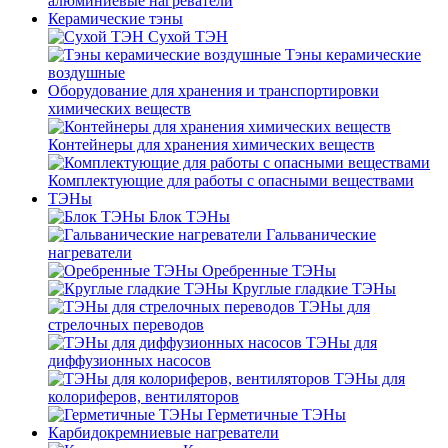
алюминиевые нагреватели
Керамические тэны
Сухой ТЭН
Тэны керамические
воздушные
Оборудование для хранения и транспортировки
химических веществ
Контейнеры для хранения химических веществ
Комплектующие для работы с опасными веществами
ТЭНы
Блок ТЭНы
Гальванические
нагреватели
Оребренные ТЭНы
Круглые гладкие ТЭНы
ТЭНы для
стрелочных переводов
ТЭНы для
диффузионных насосов
ТЭНы для
колориферов, вентиляторов
Герметичные ТЭНы
Карбидокремниевые нагреватели