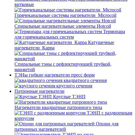
витковые
Горячеканальные системы нагреватели_Microcoil
Спиральные нагревательные элементы Hotcoil
Термопара
для горячеканальных систем
Катушечные
нагреватели_Карра
Спиральные тэны с рефлектирующей трубкой,
манжетой
ТЭНы гибкие нагреватели пресс форм
квадратного сечения
круглого сечения
Патронные нагреватели
Круглые ТЭНП
Нагреватели квадратные патронного типа
ТЭНП с раздвоенным
корпусом
Опции для
патронных нагревателей