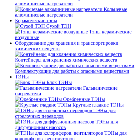
алюминиевые нагреватели
Кольцевые
алюминиевые нагреватели
Керамические тэны
Сухой ТЭН
Тэны керамические
воздушные
Оборудование для хранения и транспортировки
химических веществ
Контейнеры для хранения химических веществ
Комплектующие для работы с опасными веществами
ТЭНы
Блок ТЭНы
Гальванические
нагреватели
Оребренные ТЭНы
Круглые гладкие ТЭНы
ТЭНы для
стрелочных переводов
ТЭНы для
диффузионных насосов
ТЭНы для
колориферов, вентиляторов