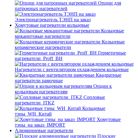
Опции для
патронных нагревателей
Электронагреватель ТЭНП на заказ
Хомутовые нагреватели кольцевые
Кольцевые
миканитовые нагреватели
Кольцевые
керамические нагреватели
Герметичные
нагреватели_Proff_BH
Нагреватели с вентилятором охлаждением кольцевые
Квадратные
нагреватели рамочные
Опции к
кольцевым нагревателям
Cопловые
нагреватели_ITKZ
Кольцевые
тэны_WH_Китай
Хомутовые
тэны_на заказ_IMPORT
Алюминиевые нагреватели
Плоские