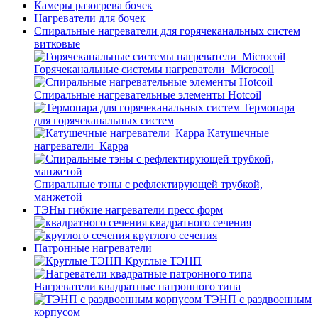
Камеры разогрева бочек
Нагреватели для бочек
Спиральные нагреватели для горячеканальных систем
витковые
Горячеканальные системы нагреватели_Microcoil
Спиральные нагревательные элементы Hotcoil
Термопара
для горячеканальных систем
Катушечные
нагреватели_Карра
Спиральные тэны с рефлектирующей трубкой,
манжетой
ТЭНы гибкие нагреватели пресс форм
квадратного сечения
круглого сечения
Патронные нагреватели
Круглые ТЭНП
Нагреватели квадратные патронного типа
ТЭНП с раздвоенным
корпусом