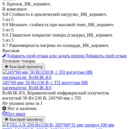
9. Крепеж_ИК_керамич.
В комплекте
9.8 Стойкость к циклической нагрузке_ИК_керамич.
5 из 5
9.9 Механич. стойкость при высокой темп_ИК_керамич
5 из 5
9.9.1Защитное покрытие поверх.(глазурь)_ИК_керамич
5 из 5
9.7 Равномерность нагрева по площади_ИК_керамич.
Высокая
Добавить свой отзыв или задать вопрос
Добавить свой отзыв
Похожие товары
Быстрый просмотр
245*60 мм; 50 Вт/230 В; с ТП вогнутые ИК
нагреватели_RxM.IK.KS
RxM.IK.KS_Керамический инфракрасный излучатель
вогнутый 50 Вт/230 В; 245*60 мм; с ТП
Не указана цена
за 1
Нет в наличии
Под заказ
Быстрый просмотр