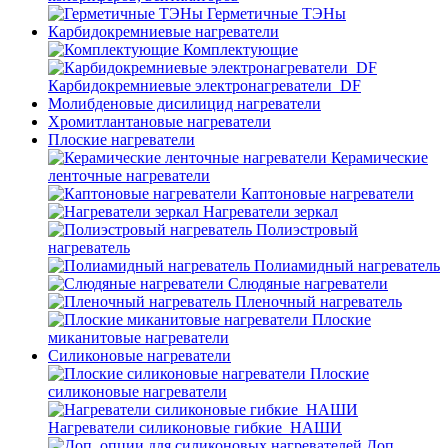
Герметичные ТЭНы
Карбидокремниевые нагреватели
Комплектующие
Карбидокремниевые электронагреватели_DF
Молибденовые дисилицид нагреватели
Хромитлантановые нагреватели
Плоские нагреватели
Керамические
ленточные нагреватели
Каптоновые нагреватели
Нагреватели зеркал
Полиэстровый
нагреватель
Полиамидный нагреватель
Слюдяные нагреватели
Пленочный нагреватель
Плоские
миканитовые нагреватели
Силиконовые нагреватели
Плоские
силиконовые нагреватели
Нагреватели силиконовые гибкие_НАШИ
Доп.