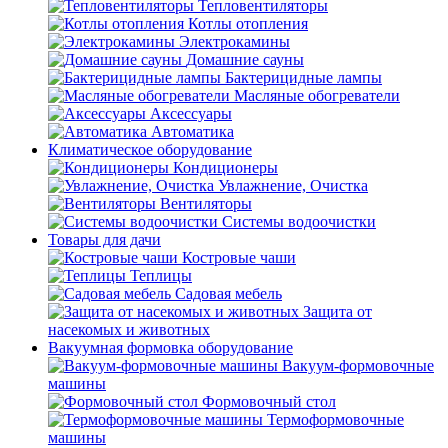
Тепловентиляторы
Котлы отопления
Электрокамины
Домашние сауны
Бактерицидные лампы
Масляные обогреватели
Аксессуары
Автоматика
Климатическое оборудование
Кондиционеры
Увлажнение, Очистка
Вентиляторы
Системы водоочистки
Товары для дачи
Костровые чаши
Теплицы
Садовая мебель
Защита от
насекомых и животных
Вакуумная формовка оборудование
Вакуум-формовочные
машины
Формовочный стол
Термоформовочные
машины