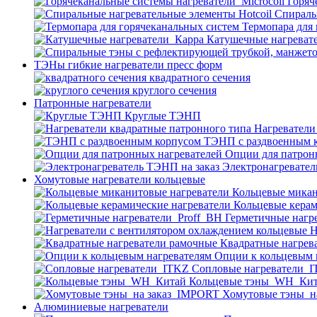
Горяч
Спираль
Термопара для
Катушечные нагреват
ТЭНы гибкие нагреватели пресс форм
квадратного сечения
круглого сечения
Патронные нагреватели
Круглые ТЭНП
Нагреватели
ТЭНП с раздвоенным 
Опции для патрон
Электронагревател
Хомутовые нагреватели кольцевые
Кольцевые микан
Кольцевые керам
Герметичные нагр
Н
Квадратные нагрев
Опции к кольцевым 
Cопловые нагреватели_
Кольцевые тэны_WH_Ки
Хомутовые тэны_н
Алюминиевые нагреватели