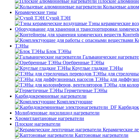
Плоские алюминие
Кольцевые алюм
Керамические тэны
Сухой ТЭН
Тэны керамические во
Оборудование для хранения и транспортировки химичес
Контей
К
ТЭНы
Блок ТЭНы
Гальванические нагреват
Оребренные ТЭНы
Круглые гладкие ТЭНы
ТЭНы для стрелочны
ТЭНы для диффузио
ТЭНы для колор
Герметичные ТЭНы
Карбидокремниевые нагреватели
Комплектующие
Карбидок
Молибденовые дисилицид нагреватели
Хромитлантановые нагреватели
Плоские нагреватели
Керамические ле
Каптоновые нагреватели