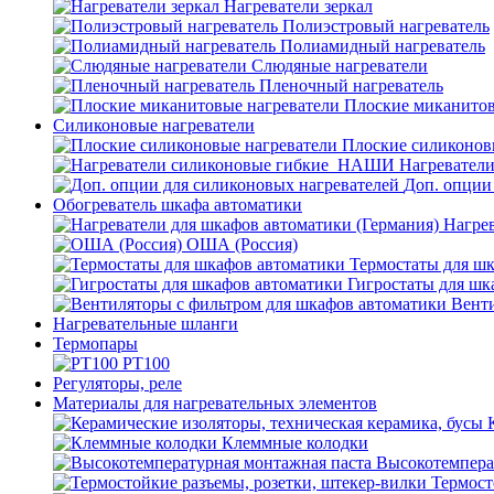
Нагреватели зеркал
Полиэстровый нагреватель
Полиамидный нагреватель
Слюдяные нагреватели
Пленочный нагреватель
Плоские миканитов
Силиконовые нагреватели
Плоские силиконов
Нагревател
Доп. опции
Обогреватель шкафа автоматики
Нагрев
ОША (Россия)
Термостаты для ш
Гигростаты для шк
Венти
Нагревательные шланги
Термопары
PT100
Регуляторы, реле
Материалы для нагревательных элементов
Клеммные колодки
Высокотемпера
Термост