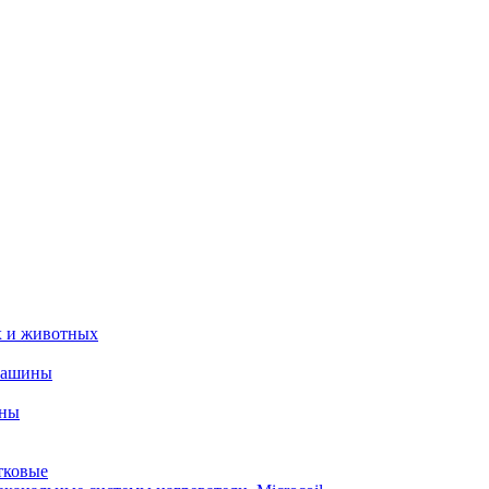
х и животных
машины
ины
тковые