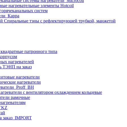
еканальные системы нагреватели_Microcoil
ные нагревательные элементы Hotcoil
 горячеканальных систем
ели_Карра
Спиральные тэны с рефлектирующей трубкой, манжетой
 квадратные патронного типа
корпусом
ных нагревателей
ь ТЭНП на заказ
итовые нагреватели
ические нагреватели
еватели_Proff_BH
агреватели с вентилятором охлаждением кольцевые
атели рамочные
нагревателям
ITKZ
тай
а заказ_IMPORT