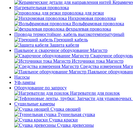
Керамичес
Нагревательная проволока
проволока для резки
Нихромовая проволока
Вольфрамовая проволока
фехралевая проволока
Провода термостойкие, кабель высокотемпературный
Греющий кабель
Защита кабеля
Паяльное и сварочное оборудование Магистр
Сварочное оборудов
Источники тока Магистр
Средства измерения Маг
Паяльное оборудован
Насосы
Уф-лампы
Оборудование по запросу
Нагреватели для поилок
Сушильные камеры
Сушка овощей
Туннельная сушка
Сушка краски
Сушка древесины