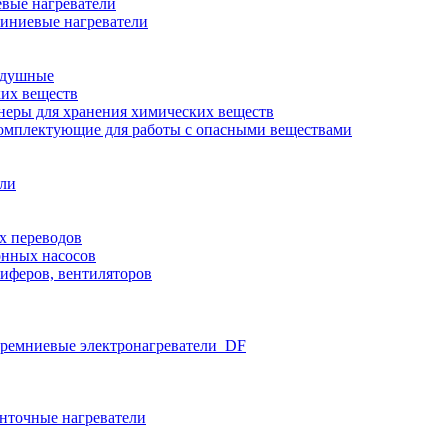
вые нагреватели
иниевые нагреватели
здушные
ких веществ
неры для хранения химических веществ
омплектующие для работы с опасными веществами
ели
х переводов
нных насосов
иферов, вентиляторов
ремниевые электронагреватели_DF
нточные нагреватели