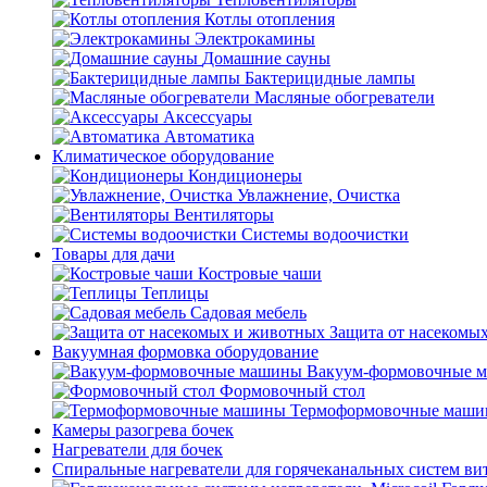
Котлы отопления
Электрокамины
Домашние сауны
Бактерицидные лампы
Масляные обогреватели
Аксессуары
Автоматика
Климатическое оборудование
Кондиционеры
Увлажнение, Очистка
Вентиляторы
Системы водоочистки
Товары для дачи
Костровые чаши
Теплицы
Садовая мебель
Защита от насекомы
Вакуумная формовка оборудование
Вакуум-формовочные 
Формовочный стол
Термоформовочные маш
Камеры разогрева бочек
Нагреватели для бочек
Спиральные нагреватели для горячеканальных систем ви