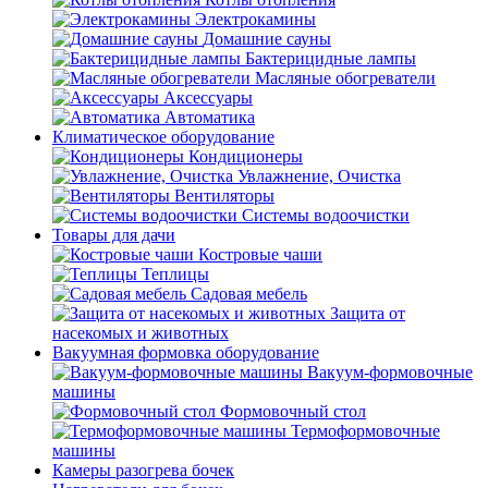
Электрокамины
Домашние сауны
Бактерицидные лампы
Масляные обогреватели
Аксессуары
Автоматика
Климатическое оборудование
Кондиционеры
Увлажнение, Очистка
Вентиляторы
Системы водоочистки
Товары для дачи
Костровые чаши
Теплицы
Садовая мебель
Защита от
насекомых и животных
Вакуумная формовка оборудование
Вакуум-формовочные
машины
Формовочный стол
Термоформовочные
машины
Камеры разогрева бочек