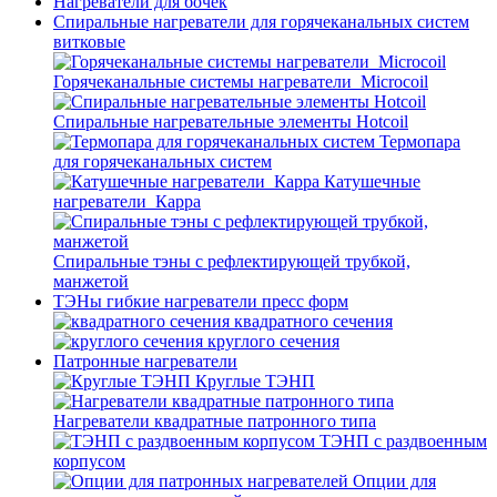
Нагреватели для бочек
Спиральные нагреватели для горячеканальных систем
витковые
Горячеканальные системы нагреватели_Microcoil
Спиральные нагревательные элементы Hotcoil
Термопара
для горячеканальных систем
Катушечные
нагреватели_Карра
Спиральные тэны с рефлектирующей трубкой,
манжетой
ТЭНы гибкие нагреватели пресс форм
квадратного сечения
круглого сечения
Патронные нагреватели
Круглые ТЭНП
Нагреватели квадратные патронного типа
ТЭНП с раздвоенным
корпусом
Опции для