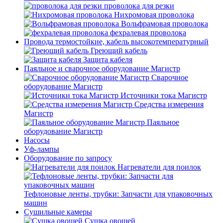
проволока для резки
Нихромовая проволока
Вольфрамовая проволока
фехралевая проволока
Провода термостойкие, кабель высокотемпературный
Греющий кабель
Защита кабеля
Паяльное и сварочное оборудование Магистр
Сварочное
оборудование Магистр
Источники тока Магистр
Средства измерения
Магистр
Паяльное
оборудование Магистр
Насосы
Уф-лампы
Оборудование по запросу
Нагреватели для поилок
Тефлоновые ленты, трубки: Запчасти для упаковочных
машин
Сушильные камеры
Сушка овощей