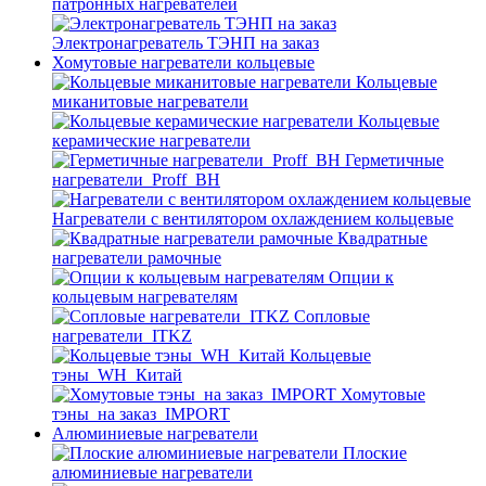
патронных нагревателей
Электронагреватель ТЭНП на заказ
Хомутовые нагреватели кольцевые
Кольцевые
миканитовые нагреватели
Кольцевые
керамические нагреватели
Герметичные
нагреватели_Proff_BH
Нагреватели с вентилятором охлаждением кольцевые
Квадратные
нагреватели рамочные
Опции к
кольцевым нагревателям
Cопловые
нагреватели_ITKZ
Кольцевые
тэны_WH_Китай
Хомутовые
тэны_на заказ_IMPORT
Алюминиевые нагреватели
Плоские
алюминиевые нагреватели