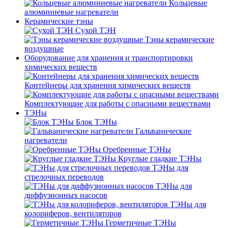
Кольцевые
алюминиевые нагреватели
Керамические тэны
Сухой ТЭН
Тэны керамические
воздушные
Оборудование для хранения и транспортировки
химических веществ
Контейнеры для хранения химических веществ
Комплектующие для работы с опасными веществами
ТЭНы
Блок ТЭНы
Гальванические
нагреватели
Оребренные ТЭНы
Круглые гладкие ТЭНы
ТЭНы для
стрелочных переводов
ТЭНы для
диффузионных насосов
ТЭНы для
колориферов, вентиляторов
Герметичные ТЭНы