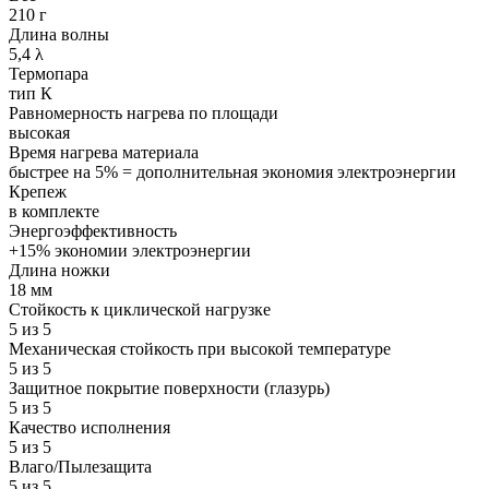
210 г
Длина волны
5,4 λ
Термопара
тип К
Равномерность нагрева по площади
высокая
Время нагрева материала
быстрее на 5% = дополнительная экономия электроэнергии
Крепеж
в комплекте
Энергоэффективность
+15% экономии электроэнергии
Длина ножки
18 мм
Стойкость к циклической нагрузке
5 из 5
Механическая стойкость при высокой температуре
5 из 5
Защитное покрытие поверхности (глазурь)
5 из 5
Качество исполнения
5 из 5
Влаго/Пылезащита
5 из 5