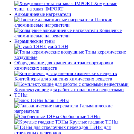
Хомутовые
тэны_на заказ_IMPORT
Алюминиевые нагреватели
Плоские
алюминиевые нагреватели
Кольцевые
алюминиевые нагреватели
Керамические тэны
Сухой ТЭН
Тэны керамические
воздушные
Оборудование для хранения и транспортировки
химических веществ
Контейнеры для хранения химических веществ
Комплектующие для работы с опасными веществами
ТЭНы
Блок ТЭНы
Гальванические
нагреватели
Оребренные ТЭНы
Круглые гладкие ТЭНы
ТЭНы для
стрелочных переводов