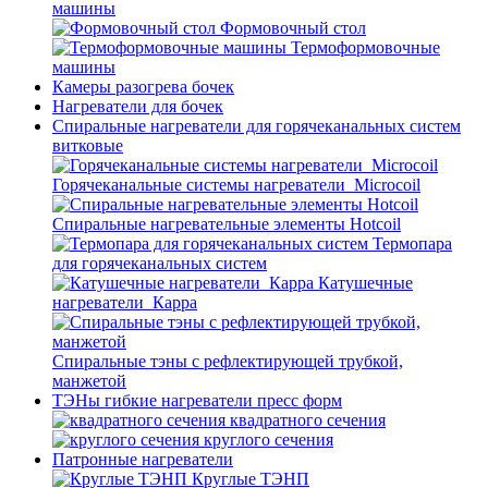
машины
Формовочный стол
Термоформовочные
машины
Камеры разогрева бочек
Нагреватели для бочек
Спиральные нагреватели для горячеканальных систем
витковые
Горячеканальные системы нагреватели_Microcoil
Спиральные нагревательные элементы Hotcoil
Термопара
для горячеканальных систем
Катушечные
нагреватели_Карра
Спиральные тэны с рефлектирующей трубкой,
манжетой
ТЭНы гибкие нагреватели пресс форм
квадратного сечения
круглого сечения
Патронные нагреватели
Круглые ТЭНП