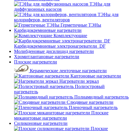
ТЭНы для
диффузионных насосов
ТЭНы для
колориферов, вентиляторов
Герметичные ТЭНы
Карбидокремниевые нагреватели
Комплектующие
Карбидокремниевые электронагреватели_DF
Молибденовые дисилицид нагреватели
Хромитлантановые нагреватели
Плоские нагреватели
Керамические ленточные нагреватели
Каптоновые нагреватели
Нагреватели зеркал
Полиэстровый
нагреватель
Полиамидный нагреватель
Слюдяные нагреватели
Пленочный нагреватель
Плоские
миканитовые нагреватели
Силиконовые нагреватели
Плоские