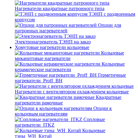
Нагреватели квадратные патронного типа
ТЭНП с раздвоенным
корпусом
Опции для
патронных нагревателей
Электронагреватель ТЭНП на заказ
Хомутовые нагреватели кольцевые
Кольцевые
миканитовые нагреватели
Кольцевые
керамические нагреватели
Герметичные
нагреватели_Proff_BH
Нагреватели с вентилятором охлаждением кольцевые
Квадратные
нагреватели рамочные
Опции к
кольцевым нагревателям
Cопловые
нагреватели_ITKZ
Кольцевые
тэны_WH_Китай