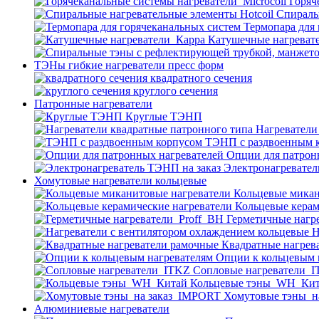
Горяч
Спираль
Термопара для
Катушечные нагреват
ТЭНы гибкие нагреватели пресс форм
квадратного сечения
круглого сечения
Патронные нагреватели
Круглые ТЭНП
Нагреватели
ТЭНП с раздвоенным 
Опции для патрон
Электронагревател
Хомутовые нагреватели кольцевые
Кольцевые микан
Кольцевые керам
Герметичные нагр
Н
Квадратные нагрев
Опции к кольцевым 
Cопловые нагреватели_
Кольцевые тэны_WH_Ки
Хомутовые тэны_н
Алюминиевые нагреватели