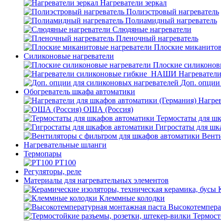
Нагреватели зеркал
Полиэстровый нагреватель
Полиамидный нагреватель
Слюдяные нагреватели
Пленочный нагреватель
Плоские миканитов
Силиконовые нагреватели
Плоские силиконов
Нагревател
Доп. опции
Обогреватель шкафа автоматики
Нагрев
ОША (Россия)
Термостаты для ш
Гигростаты для шк
Венти
Нагревательные шланги
Термопары
PT100
Регуляторы, реле
Материалы для нагревательных элементов
Клеммные колодки
Высокотемпера
Термост