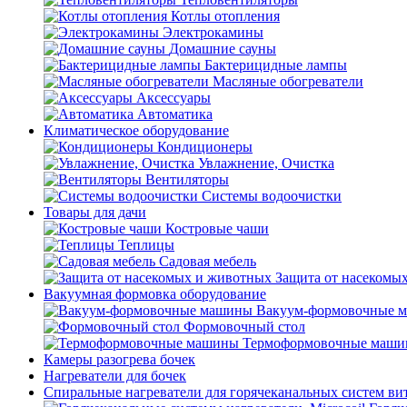
Котлы отопления
Электрокамины
Домашние сауны
Бактерицидные лампы
Масляные обогреватели
Аксессуары
Автоматика
Климатическое оборудование
Кондиционеры
Увлажнение, Очистка
Вентиляторы
Системы водоочистки
Товары для дачи
Костровые чаши
Теплицы
Садовая мебель
Защита от насекомы
Вакуумная формовка оборудование
Вакуум-формовочные 
Формовочный стол
Термоформовочные маш
Камеры разогрева бочек
Нагреватели для бочек
Спиральные нагреватели для горячеканальных систем ви