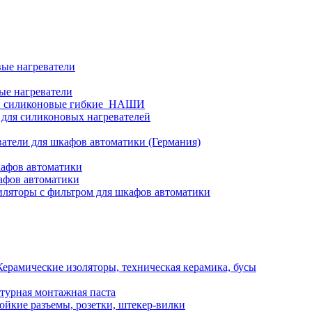
ые нагреватели
ые нагреватели
и силиконовые гибкие_НАШИ
 для силиконовых нагревателей
атели для шкафов автоматики (Германия)
кафов автоматики
афов автоматики
ляторы с фильтром для шкафов автоматики
Керамические изоляторы, техническая керамика, бусы
турная монтажная паста
ойкие разъемы, розетки, штекер-вилки