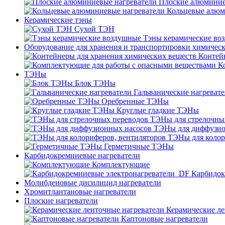
Плоские алюминие
Кольцевые алюм
Керамические тэны
Сухой ТЭН
Тэны керамические во
Оборудование для хранения и транспортировки химичес
Контей
К
ТЭНы
Блок ТЭНы
Гальванические нагреват
Оребренные ТЭНы
Круглые гладкие ТЭНы
ТЭНы для стрелочны
ТЭНы для диффузио
ТЭНы для колор
Герметичные ТЭНы
Карбидокремниевые нагреватели
Комплектующие
Карбидок
Молибденовые дисилицид нагреватели
Хромитлантановые нагреватели
Плоские нагреватели
Керамические ле
Каптоновые нагреватели