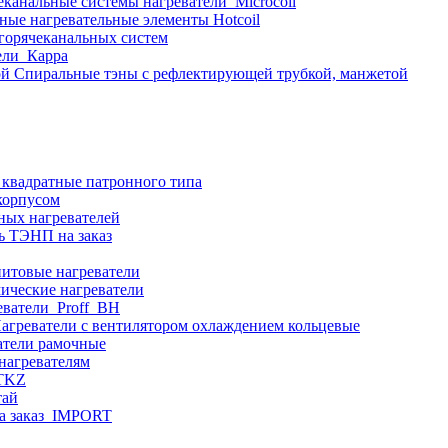
еканальные системы нагреватели_Microcoil
ные нагревательные элементы Hotcoil
 горячеканальных систем
ели_Карра
Спиральные тэны с рефлектирующей трубкой, манжетой
 квадратные патронного типа
корпусом
ных нагревателей
ь ТЭНП на заказ
итовые нагреватели
ические нагреватели
еватели_Proff_BH
агреватели с вентилятором охлаждением кольцевые
атели рамочные
нагревателям
ITKZ
тай
а заказ_IMPORT