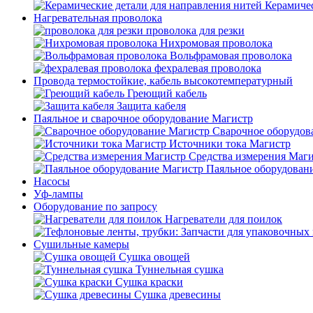
Керамичес
Нагревательная проволока
проволока для резки
Нихромовая проволока
Вольфрамовая проволока
фехралевая проволока
Провода термостойкие, кабель высокотемпературный
Греющий кабель
Защита кабеля
Паяльное и сварочное оборудование Магистр
Сварочное оборудов
Источники тока Магистр
Средства измерения Маг
Паяльное оборудован
Насосы
Уф-лампы
Оборудование по запросу
Нагреватели для поилок
Сушильные камеры
Сушка овощей
Туннельная сушка
Сушка краски
Сушка древесины