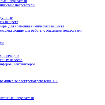
вые нагреватели
иниевые нагреватели
здушные
ких веществ
неры для хранения химических веществ
омплектующие для работы с опасными веществами
ели
х переводов
нных насосов
иферов, вентиляторов
ремниевые электронагреватели_DF
нточные нагреватели