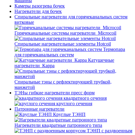
машины
Камеры разогрева бочек
Нагреватели для бочек
Спиральные нагреватели для горячеканальных систем
витковые
Горячеканальные системы нагреватели_Microcoil
Спиральные нагревательные элементы Hotcoil
Термопара
для горячеканальных систем
Катушечные
нагреватели_Карра
Спиральные тэны с рефлектирующей трубкой,
манжетой
ТЭНы гибкие нагреватели пресс форм
квадратного сечения
круглого сечения
Патронные нагреватели
Круглые ТЭНП
Нагреватели квадратные патронного типа
ТЭНП с раздвоенным