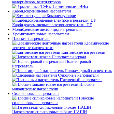
колориферов, вентиляторов
Герметичные ТЭНы
Карбидокремниевые нагреватели
Комплектующие
Карбидокремниевые электронагреватели_DF
Молибденовые дисилицид нагреватели
Хромитлантановые нагреватели
Плоские нагреватели
Керамические
ленточные нагреватели
Каптоновые нагреватели
Нагреватели зеркал
Полиэстровый
нагреватель
Полиамидный нагреватель
Слюдяные нагреватели
Пленочный нагреватель
Плоские
миканитовые нагреватели
Силиконовые нагреватели
Плоские
силиконовые нагреватели
Нагреватели силиконовые гибкие_НАШИ