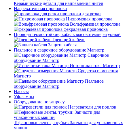
Керамические детали для направления нитей
Нагревательная проволока
проволока для резки
Нихромовая проволока
Вольфрамовая проволока
фехралевая проволока
Провода термостойкие, кабель высокотемпературный
Греющий кабель
Защита кабеля
Паяльное и сварочное оборудование Магистр
Сварочное
оборудование Магистр
Источники тока Магистр
Средства измерения
Магистр
Паяльное
оборудование Магистр
Насосы
Уф-лампы
Оборудование по запросу
Нагреватели для поилок
Тефлоновые ленты, трубки: Запчасти для упаковочных
машин