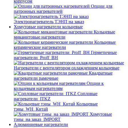
корпусом
Опции для
патронных нагревателей
Электронагреватель ТЭНП на заказ
Хомутовые нагреватели кольцевые
Кольцевые
миканитовые нагреватели
Кольцевые
керамические нагреватели
Герметичные
нагреватели_Proff_BH
Нагреватели с вентилятором охлаждением кольцевые
Квадратные
нагреватели рамочные
Опции к
кольцевым нагревателям
Cопловые
нагреватели_ITKZ
Кольцевые
тэны_WH_Китай
Хомутовые
тэны_на заказ_IMPORT
Алюминиевые нагреватели