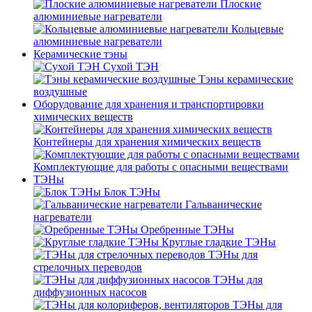
Плоские
алюминиевые нагреватели
Кольцевые
алюминиевые нагреватели
Керамические тэны
Сухой ТЭН
Тэны керамические
воздушные
Оборудование для хранения и транспортировки
химических веществ
Контейнеры для хранения химических веществ
Комплектующие для работы с опасными веществами
ТЭНы
Блок ТЭНы
Гальванические
нагреватели
Оребренные ТЭНы
Круглые гладкие ТЭНы
ТЭНы для
стрелочных переводов
ТЭНы для
диффузионных насосов
ТЭНы для