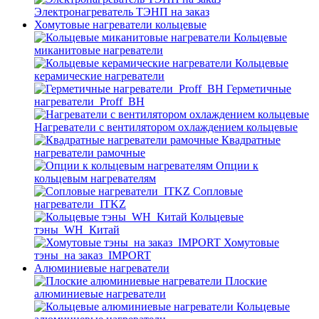
Электронагреватель ТЭНП на заказ
Хомутовые нагреватели кольцевые
Кольцевые
миканитовые нагреватели
Кольцевые
керамические нагреватели
Герметичные
нагреватели_Proff_BH
Нагреватели с вентилятором охлаждением кольцевые
Квадратные
нагреватели рамочные
Опции к
кольцевым нагревателям
Cопловые
нагреватели_ITKZ
Кольцевые
тэны_WH_Китай
Хомутовые
тэны_на заказ_IMPORT
Алюминиевые нагреватели
Плоские
алюминиевые нагреватели
Кольцевые