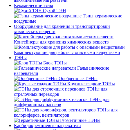
алюминиевые нагреватели
Керамические тэны
Сухой ТЭН
Тэны керамические
воздушные
Оборудование для хранения и транспортировки
химических веществ
Контейнеры для хранения химических веществ
Комплектующие для работы с опасными веществами
ТЭНы
Блок ТЭНы
Гальванические
нагреватели
Оребренные ТЭНы
Круглые гладкие ТЭНы
ТЭНы для
стрелочных переводов
ТЭНы для
диффузионных насосов
ТЭНы для
колориферов, вентиляторов
Герметичные ТЭНы
Карбидокремниевые нагреватели