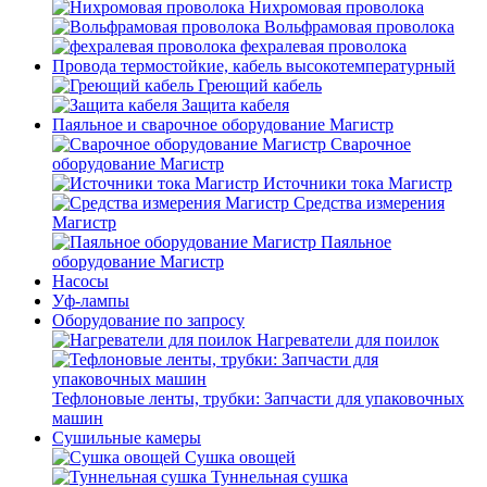
Нихромовая проволока
Вольфрамовая проволока
фехралевая проволока
Провода термостойкие, кабель высокотемпературный
Греющий кабель
Защита кабеля
Паяльное и сварочное оборудование Магистр
Сварочное
оборудование Магистр
Источники тока Магистр
Средства измерения
Магистр
Паяльное
оборудование Магистр
Насосы
Уф-лампы
Оборудование по запросу
Нагреватели для поилок
Тефлоновые ленты, трубки: Запчасти для упаковочных
машин
Сушильные камеры
Сушка овощей
Туннельная сушка