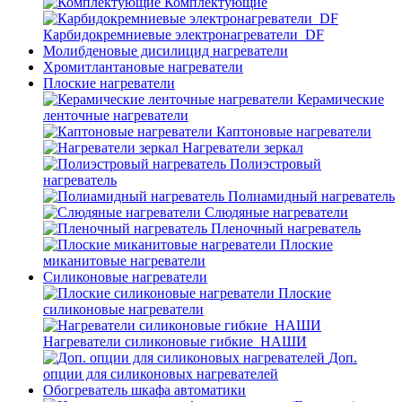
Комплектующие
Карбидокремниевые электронагреватели_DF
Молибденовые дисилицид нагреватели
Хромитлантановые нагреватели
Плоские нагреватели
Керамические
ленточные нагреватели
Каптоновые нагреватели
Нагреватели зеркал
Полиэстровый
нагреватель
Полиамидный нагреватель
Слюдяные нагреватели
Пленочный нагреватель
Плоские
миканитовые нагреватели
Силиконовые нагреватели
Плоские
силиконовые нагреватели
Нагреватели силиконовые гибкие_НАШИ
Доп.
опции для силиконовых нагревателей
Обогреватель шкафа автоматики