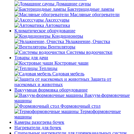
Домашние сауны
Бактерицидные лампы
Масляные обогреватели
Аксессуары
Автоматика
Климатическое оборудование
Кондиционеры
Увлажнение, Очистка
Вентиляторы
Системы водоочистки
Товары для дачи
Костровые чаши
Теплицы
Садовая мебель
Защита от
насекомых и животных
Вакуумная формовка оборудование
Вакуум-формовочные
машины
Формовочный стол
Термоформовочные
машины
Камеры разогрева бочек
Нагреватели для бочек
Спиральные нагреватели для горячеканальных систем