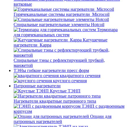
витковые
Горячеканальные системы нагреватели_Microcoil
Спиральные нагревательные элементы Hotcoil
Термопара
для горячеканальных систем
Катушечные
нагреватели_Карра
Спиральные тэны с рефлектирующей трубкой,
манжетой
ТЭНы гибкие нагреватели пресс форм
квадратного сечения
круглого сечения
Патронные нагреватели
Круглые ТЭНП
Нагреватели квадратные патронного типа
ТЭНП с раздвоенным
корпусом
Опции для
патронных нагревателей