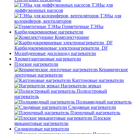
ТЭНы для
диффузионных насосов
ТЭНы для
колориферов, вентиляторов
Герметичные ТЭНы
Карбидокремниевые нагреватели
Комплектующие
Карбидокремниевые электронагреватели_DF
Молибденовые дисилицид нагреватели
Хромитлантановые нагреватели
Плоские нагреватели
Керамические
ленточные нагреватели
Каптоновые нагреватели
Нагреватели зеркал
Полиэстровый
нагреватель
Полиамидный нагреватель
Слюдяные нагреватели
Пленочный нагреватель
Плоские
миканитовые нагреватели
Силиконовые нагреватели