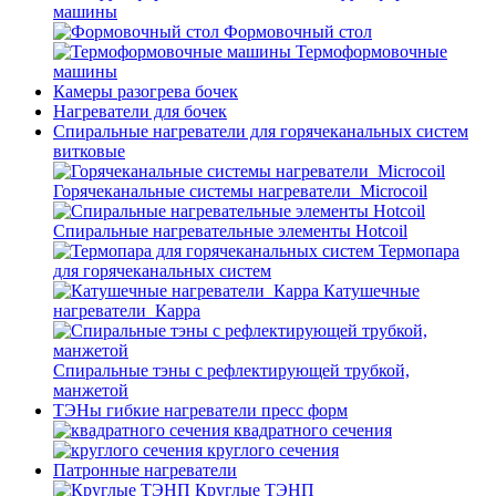
машины
Формовочный стол
Термоформовочные
машины
Камеры разогрева бочек
Нагреватели для бочек
Спиральные нагреватели для горячеканальных систем
витковые
Горячеканальные системы нагреватели_Microcoil
Спиральные нагревательные элементы Hotcoil
Термопара
для горячеканальных систем
Катушечные
нагреватели_Карра
Спиральные тэны с рефлектирующей трубкой,
манжетой
ТЭНы гибкие нагреватели пресс форм
квадратного сечения
круглого сечения
Патронные нагреватели
Круглые ТЭНП