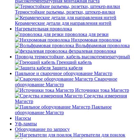
Высокотемпературная монтажная паста
Термостойкие разъемы, розетки, штекер-вилки
Керамические детали для направления нитей
Нагревательная проволока
проволока для резки
Нихромовая проволока
Вольфрамовая проволока
фехралевая проволока
Провода термостойкие, кабель высокотемпературный
Греющий кабель
Защита кабеля
Паяльное и сварочное оборудование Магистр
Сварочное
оборудование Магистр
Источники тока Магистр
Средства измерения
Магистр
Паяльное
оборудование Магистр
Насосы
Уф-лампы
Оборудование по запросу
Нагреватели для поилок