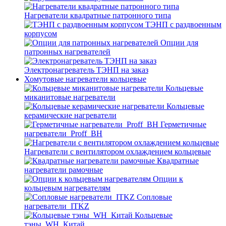
Нагреватели квадратные патронного типа
ТЭНП с раздвоенным
корпусом
Опции для
патронных нагревателей
Электронагреватель ТЭНП на заказ
Хомутовые нагреватели кольцевые
Кольцевые
миканитовые нагреватели
Кольцевые
керамические нагреватели
Герметичные
нагреватели_Proff_BH
Нагреватели с вентилятором охлаждением кольцевые
Квадратные
нагреватели рамочные
Опции к
кольцевым нагревателям
Cопловые
нагреватели_ITKZ
Кольцевые
тэны_WH_Китай