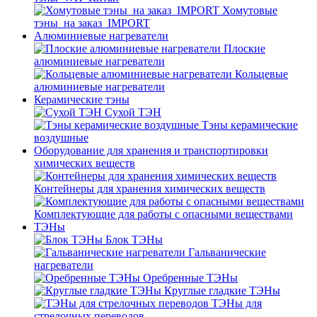
Хомутовые
тэны_на заказ_IMPORT
Алюминиевые нагреватели
Плоские
алюминиевые нагреватели
Кольцевые
алюминиевые нагреватели
Керамические тэны
Сухой ТЭН
Тэны керамические
воздушные
Оборудование для хранения и транспортировки
химических веществ
Контейнеры для хранения химических веществ
Комплектующие для работы с опасными веществами
ТЭНы
Блок ТЭНы
Гальванические
нагреватели
Оребренные ТЭНы
Круглые гладкие ТЭНы
ТЭНы для
стрелочных переводов