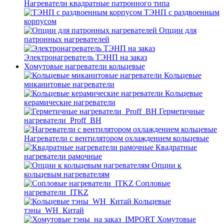
Нагреватели квадратные патронного типа
ТЭНП с раздвоенным
корпусом
Опции для
патронных нагревателей
Электронагреватель ТЭНП на заказ
Хомутовые нагреватели кольцевые
Кольцевые
миканитовые нагреватели
Кольцевые
керамические нагреватели
Герметичные
нагреватели_Proff_BH
Нагреватели с вентилятором охлаждением кольцевые
Квадратные
нагреватели рамочные
Опции к
кольцевым нагревателям
Cопловые
нагреватели_ITKZ
Кольцевые
тэны_WH_Китай
Хомутовые