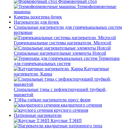
Формовочный стол
Термоформовочные
машины
Камеры разогрева бочек
Нагреватели для бочек
Спиральные нагреватели для горячеканальных систем
витковые
Горячеканальные системы нагреватели_Microcoil
Спиральные нагревательные элементы Hotcoil
Термопара
для горячеканальных систем
Катушечные
нагреватели_Карра
Спиральные тэны с рефлектирующей трубкой,
манжетой
ТЭНы гибкие нагреватели пресс форм
квадратного сечения
круглого сечения
Патронные нагреватели
Круглые ТЭНП