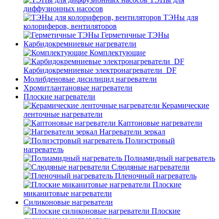
диффузионных насосов
ТЭНы для
колориферов, вентиляторов
Герметичные ТЭНы
Карбидокремниевые нагреватели
Комплектующие
Карбидокремниевые электронагреватели_DF
Молибденовые дисилицид нагреватели
Хромитлантановые нагреватели
Плоские нагреватели
Керамические
ленточные нагреватели
Каптоновые нагреватели
Нагреватели зеркал
Полиэстровый
нагреватель
Полиамидный нагреватель
Слюдяные нагреватели
Пленочный нагреватель
Плоские
миканитовые нагреватели
Силиконовые нагреватели
Плоские